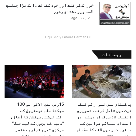
خوراک کی قلت اور خود کفالت ۔ایک بڑا چیلنج
!!……پیر مشتاق رضوی
2 ہفتے ago
Liqui Moly Lahore German Oil
رجحانات
پاکستان میں نسوار کو ٹیکس
15ویں بین الاقوامی 100
نیٹ میں شامل کرنے، تصویری
سیکنڈ فلم فیسٹیول کے
انتباہ لازمی قرار دینے اور
انٹرنیشنل سیکشن کا آغاز،
انسدادِ تمباکو قوانین کے
"دنیا کے بچوں کے لیے جنگ”
دائرہ کار میں لانے کا مطالبہ
مرکزی تھیم قرار، مختصر
فلموں کے ذریعے جنگ کے