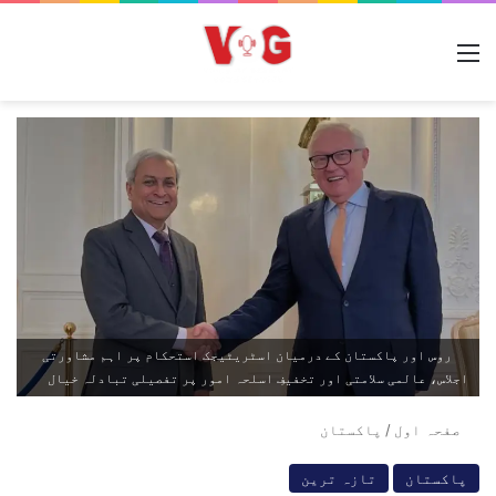
مینو
روس اور پاکستان کے درمیان اسٹریٹیجک استحکام پر اہم مشاورتی
اجلاس، عالمی سلامتی اور تخفیفِ اسلحہ امور پر تفصیلی تبادلہ خیال
صفحہ اول
/
پاکستان
پاکستان
تازہ ترین