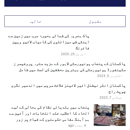
ا
ش
ل
ا
ا
و
مقبول
حالیہ
ت
ر
ت
پاک بحریہ کی شمالی بحیرۂ عرب میں زمین سے
ی
اینٹی شپ میزائلوں کی کامیاب لائیو ویپن
م
فائرنگ
ل
ا
اپریل 25, 2020
ق
پاکستان کے پنجاب یونیورسٹی لاہور کے مزید سترہ پروفیسر ز
ا
سٹینفورڈ یونیورسٹی کی بہترین محققین کی لسٹ میں شامل
ت
اکتوبر 5, 2023
پاکستان انٹر نیشنل ائیر لائینز فلائٹ سروس میں اندھیر نگری
چوپٹ راج
جولائی 7, 2023
پنجاب میں بلدیاتی نظام کی بحالی کے لیے
اتحاد کا اجلاس، جلد انتخابات اور آئین سے
ہم آہنگ مقامی حکومتوں کے قیام پر زور
4 ہفتے ago