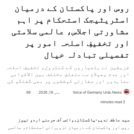
روس اور پاکستان کے درمیان
اسٹریٹیجک استحکام پر اہم
مشاورتی اجلاس، عالمی سلامتی
اور تخفیفِ اسلحہ امور پر
تفصیلی تبادلہ خیال
فریقین نے ہتھیاروں کے کنٹرول، تخفیفِ اسلحہ
اور عدم پھیلاؤ سے متعلق مختلف بین الاقوامی
معاہدوں اور سفارتی کوششوں پر بھی گفتگو کی
Voice of Germany Urdu News
S
مئی 19, 2026
69
e
2 minutes read
n
d
سید عاطف ندیم-پاکستان،وائس آف جرمنی اردو نیوز
a
روس اور پاکستان کے درمیان تزویراتی استحکام، عالمی
n