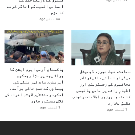
33 منٹس ago
انسانی المیے کو اجاگر کرنے
کا عزم
44 منٹس ago
پاکستان آرمی ایوی ایشن کا
صحافت، فیک نیوز، ڈیجیٹل
براڈ پیک پر بڑا ریسکیو
میڈیا، اے آئی مانیٹرنگ،
آپریشن، سات غیر ملکی کوہ
صحافیوں کی رجسٹریشن اور
پیماؤں کے جسدِ خاکی برآمد،
اظہارِ رائے پر جامع پالیسی
اسکردو منتقل، لاپتہ افراد کی
کا عندیہ،وزیر اطلاعات پنجاب
تلاش بدستور جاری
عظمیٰ بخاری
1 گھنٹہ ago
1 گھنٹہ ago