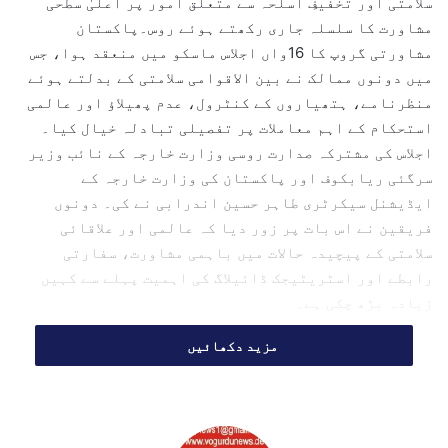
سلامتی اور تخفیفِ اسلحہ سے متعلق امور پر اعلیٰ سطحی
e
مشاورت کا سلسلہ جاری رکھتے ہوئے روس۔پاکستان
m
مشاورتی گروپ کا 16واں اجلاس ماسکو میں منعقد ہوا، جس
a
میں دونوں ممالک نے بین الاقوامی سلامتی کے بدلتے ہوئے
i
l
منظرنامے، ہتھیاروں کے کنٹرول، عدم پھیلاؤ اور عالمی
استحکام کے اہم معاملات پر تفصیلی تبادلہ خیال کیا۔
اجلاس کی مشترکہ صدارت روسی وزارت خارجہ کے نائب وزیر
سرگئی ریابکوف اور پاکستان کی وزارت خارجہ کے
ایڈیشنل سیکرٹری طاہر حسین اندرابی نے کی۔ دونوں
فریقین نے اس بات پر زور دیا کہ عالمی اور علاقائی
سلامتی کے پیچیدہ حالات میں باہمی مشاورت، سفارتی
رابطے اور اسٹریٹیجک ڈائیلاگ کی اہمیت پہلے سے کہیں
زیادہ بڑھ چکی ہے۔
مشترکہ پریس ریلیز کے مطابق اجلاس کے دوران دونوں
مزید دکھائیں
ممالک کے نمائندوں کے درمیان نہایت اعتماد، سنجیدگی
اور تفصیلی انداز میں تبادلہ خیال ہوا جس میں عالمی
استحکام کو درپیش چیلنجز، تیزی سے بدلتی جغرافیائی
سیاسی صورتحال اور بڑے طاقتور ممالک کے درمیان بڑھتی