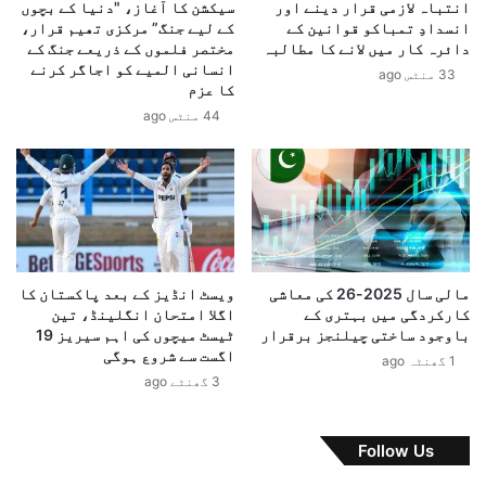
انتباہ لازمی قرار دینے اور
سیکشن کا آغاز، "دنیا کے بچوں
ے
ت
انسدادِ تمباکو قوانین کے
کے لیے جنگ” مرکزی تھیم قرار،
م
ی
دائرہ کار میں لانے کا مطالبہ
مختصر فلموں کے ذریعے جنگ کے
و
خ
انسانی المیے کو اجاگر کرنے
33 منٹس ago
ت
و
کا عزم
،
د
44 منٹس ago
س
م
و
خ
ش
ت
ل
ا
م
ر
ی
ی
ڈ
پ
ی
ر
مالی سال 2025-26 کی معاشی
ویسٹ انڈیز کے بعد پاکستان کا
ا
پ
کارکردگی میں بہتری کے
اگلا امتحان انگلینڈ، تین
پ
ا
باوجود ساختی چیلنجز برقرار
ٹیسٹ میچوں کی اہم سیریز 19
ر
ک
اگست سے شروع ہوگی
1 گھنٹہ ago
م
س
3 گھنٹے ago
ت
ت
ح
ا
ر
ن
Follow Us
ک
ا