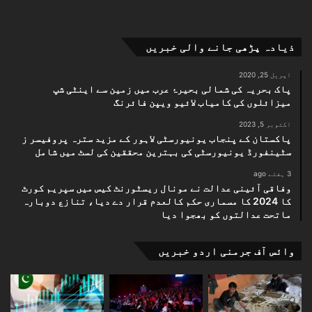
ذیادہ پڑھی جانے والی خبریں
اپریل 25, 2020
پاک بحریہ کی شمالی بحیرۂ عرب میں زمین سے اینٹی شپ
میزائلوں کی کامیاب لائیو ویپن فائرنگ
اکتوبر 5, 2023
پاکستان کے پنجاب یونیورسٹی لاہور کے مزید سترہ پروفیسر ز
سٹینفورڈ یونیورسٹی کی بہترین محققین کی لسٹ میں شامل
3 ہفتے ago
وفاقی آئینی عدالت نے مونال ریسٹورنٹ کیس میں سپریم کورٹ
کا 2024 کا مسماری حکم کالعدم قرار دے دیا، تنازع دوبارہ
ماتحت عدالتوں کو بھجوا دیا
وائس آف جرمنی اردو خبریں