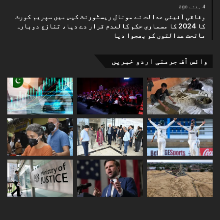
4 ہفتے ago
وفاقی آئینی عدالت نے مونال ریسٹورنٹ کیس میں سپریم کورٹ
کا 2024 کا مسماری حکم کالعدم قرار دے دیا، تنازع دوبارہ
ماتحت عدالتوں کو بھجوا دیا
وائس آف جرمنی اردو خبریں