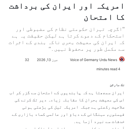
امریکہ اور ایران کی برداشت
کا امتحان
''اگرچہ تہران حکومتی نظام کی مضبوطی اور
استحکام کے دعوے کرتا ہے لیکن حقیقت یہ ہے
کہ ایران کی معیشت بحری ناکہ بندی کے اثرات
سے مکمل طور پر محفوظ نہیں۔‘‘
Voice of Germany Urdu News
S
جون 13, 2026
32
e
4 minutes read
n
d
نک مارٹن
a
ایران سمجھتا ہے کہ پابندیوں کے امتحان سے گزر کر اب
n
اس کی معیشت بحران کا مقابلہ زیادہ دیر تک کرنے کی
e
صلاحیت رکھتی ہے جبکہ امریکہ تیل کی بڑھتی ہوئی
m
قیمتوں، مہنگائی کے دباؤ اور عالمی کساد بازاری کے
a
خدشات سے نبرد آزما ہے۔
i
آبنائے ہرمز کا موجودہ بحران اب خطرناک اور غیر
l