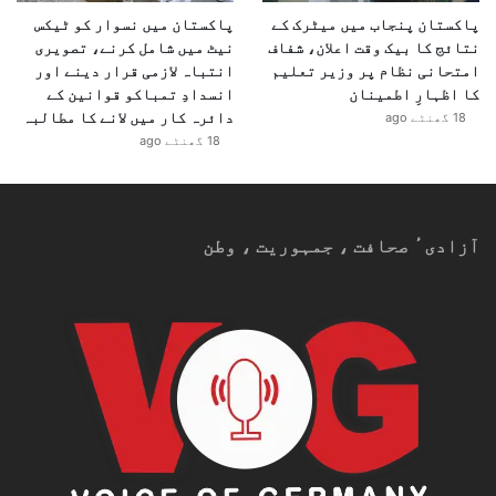
پاکستان پنجاب میں میٹرک کے
پاکستان میں نسوار کو ٹیکس
نتائج کا بیک وقت اعلان، شفاف
نیٹ میں شامل کرنے، تصویری
امتحانی نظام پر وزیر تعلیم
انتباہ لازمی قرار دینے اور
کا اظہارِ اطمینان
انسدادِ تمباکو قوانین کے
دائرہ کار میں لانے کا مطالبہ
18 گھنٹے ago
18 گھنٹے ago
آزادیٴ صحافت ، جمہوریت ، وطن