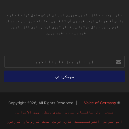
دنیا بھر سے تازہ ترین خبریں اور اپ ڈیٹس حاصل کرنے کے لیے
وائس آف جرمنی اردو خبریں آپ کا قابل اعتماد ذریعہ ہے۔ براہ
کرم ہمیں سوشل میڈیا پر فالو کریں اور ہماری تازہ ترین
خبروں سے باخبر رہیں۔
RSS
TikTok
Instagram
YouTube
LinkedIn
Facebook
X
اپنا
ای
میل
کا
پتا
لکھو
Voice of Germany
© Copyright 2026, All Rights Reserved |
صفحہ اول
پاکستان
یورپ
مشرق وسطیٰ
بین الاقوامی
اہم خبریں
انٹرٹینمینٹ
تازہ ترین
صحت
کاروبار
کارٹون