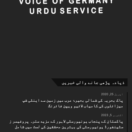
ذیادہ پڑھی جانے والی خبریں
اپریل 25, 2020
پاک بحریہ کی شمالی بحیرۂ عرب میں زمین سے اینٹی شپ
میزائلوں کی کامیاب لائیو ویپن فائرنگ
اکتوبر 5, 2023
پاکستان کے پنجاب یونیورسٹی لاہور کے مزید سترہ پروفیسر ز
سٹینفورڈ یونیورسٹی کی بہترین محققین کی لسٹ میں شامل