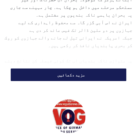
مستحکم مرحلے میں داخل ہو چکا ہے۔ چار مہینے سے جاری
یہ بحران باہمی ناکہ بندیوں پر مشتمل ہے۔
ایران نے اس آبی گزر گاہ سے محفوظ راہداری کے لیے
جہازوں پر دو ملین ڈالر تک فیس عائد کر دی ہے
جبکہ امریکہ نے ایرانی تیل لے جانے والے جہازوں کو روک
کر بحری پابندیاں نافذ کر رکھی ہیں۔
یہ متوازی ناکہ بندیاں اب تک کوئی فیصلہ کن نتائج دینے
میں ناکام رہی ہیں۔ کچھ ایرانی جہاز اب بھی پابندیوں
مزید دکھائیں
کو توڑ کر نکلنے میں کامیاب ہو رہے ہیں جبکہ بعض
ایشیائی شپنگ کمپنیاں مجبوراﹰ ایران کو فیس ادا کرنے
پر آمادہ ہو گئی ہیں۔
کون پہلے جھکے گا؟
اگرچہ پاکستان کی قیادت میں ثالثی کی کوششیں جاری ہیں
اور کشیدگی کے خاتمے اور آبنائے ہرمز کو دوبارہ