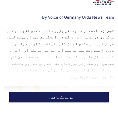
n
e
m
By Voice of Germany Urdu News Team
a
i
تہران:
پاکستان کے وفاقی وزیر داخلہ محسن نقوی ایک اہم
l
سرکاری دورے پر ایران کے دارالحکومت تہران پہنچ گئے،
جہاں ایرانی حکام نے ان کا پرتپاک استقبال کیا۔ یہ
دورہ ایسے وقت میں سامنے آیا ہے جب امریکہ اور ایران
کے درمیان حالیہ مفاہمتی معاہدے کے بعد خطے میں نئی
سیاسی اور سفارتی صورتحال جنم لے رہی ہے اور مختلف
ممالک مستقبل کے علاقائی سکیورٹی ڈھانچے کے حوالے سے
مشاورت میں مصروف ہیں۔
مزید دکھائیں