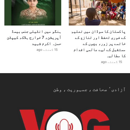
اس کے جواب میں ایران نے میزائل اور ڈرون حملوں کا
سلسلہ شروع کیا جس کے نتیجے میں مشرق وسطیٰ کے کئی
ممالک براہ راست یا بالواسطہ طور پر متاثر ہوئے۔
پاکستان کا سوڈان میں تعلیم
ہنگو میں انٹیلی جنس بیسڈ
کے فوری تحفظ اور تنازع کے
آپریشن، 7 خوارج ہلاک، کیپٹن
خاتمے پر زور، بچوں کے
حمزہ اکرم شہید
مستقبل کے لیے عالمی اقدام
15 گھنٹے ago
کا مطالبہ
15 گھنٹے ago
آزادیٴ صحافت ، جمہوریت ، وطن
خطے میں بڑھتی ہوئی کشیدگی نے عالمی سطح پر بھی تشویش
پیدا کر دی تھی جبکہ تیل کی منڈیوں، عالمی تجارت اور
علاقائی سلامتی پر منفی اثرات مرتب ہوئے تھے۔