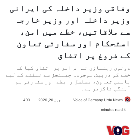
وفاقی وزیر داخلہ کی ایرانی
وزیر داخلہ اور وزیر خارجہ
سے ملاقاتیں، خطے میں امن،
استحکام اور سفارتی تعاون
کے فروغ پر اتفاق
دونوں رہنماؤں نے اس امر پر اتفاق کیا کہ
خطے کو درپیش موجودہ چیلنجز سے نمٹنے کے لیے
باہمی تعاون، مسلسل رابطے اور سفارتی ہم
آہنگی ناگزیر ہے۔
Voice of Germany Urdu News
S
جون 20, 2026
490
e
4 minutes read
n
d
a