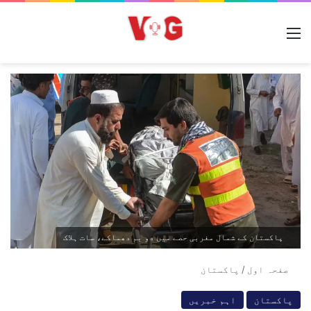
مینو
پاکستان کے شمال مغربی حصے میں دو بم دھماکے، سات ہلاک
صفحہ اول
/
پاکستان
پاکستان
اہم خبریں