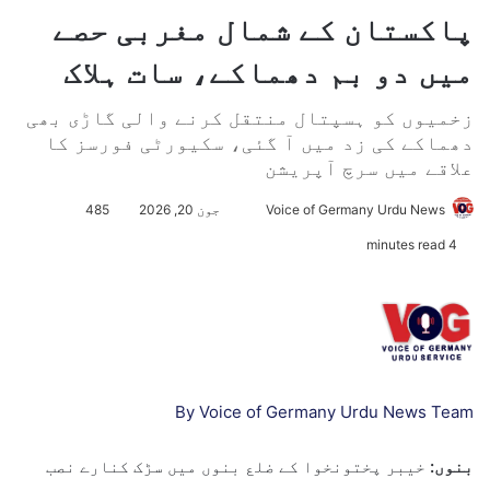
پاکستان کے شمال مغربی حصے
میں دو بم دھماکے، سات ہلاک
زخمیوں کو ہسپتال منتقل کرنے والی گاڑی بھی
دھماکے کی زد میں آ گئی، سکیورٹی فورسز کا
علاقے میں سرچ آپریشن
Voice of Germany Urdu News
S
جون 20, 2026
485
e
4 minutes read
n
d
a
n
e
m
By Voice of Germany Urdu News Team
a
i
بنوں:
خیبر پختونخوا کے ضلع بنوں میں سڑک کنارے نصب
l