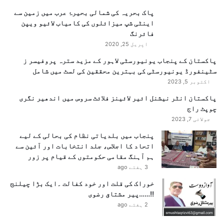
کرتے ہوئے قیمتی انسانی جانوں کے ضیاع پر گہرے دکھ اور
ک
ک
پاک بحریہ کی شمالی بحیرۂ عرب میں زمین سے
ے
افسوس کا اظہار کیا ہے۔
ے
اینٹی شپ میزائلوں کی کامیاب لائیو ویپن
ف
م
فائرنگ
ر
س
وزیراعظم نے جاں بحق افراد کے لواحقین سے تعزیت اور
و
اپریل 25, 2020
ت
ہمدردی کا اظہار کرتے ہوئے زخمیوں کو بہترین طبی
غ
ق
پاکستان کے پنجاب یونیورسٹی لاہور کے مزید سترہ پروفیسر ز
سہولیات فراہم کرنے کی ہدایت کی۔
پ
ب
سٹینفورڈ یونیورسٹی کی بہترین محققین کی لسٹ میں شامل
ر
ل
اکتوبر 5, 2023
ا
پ
ت
پاکستان انٹر نیشنل ائیر لائینز فلائٹ سروس میں اندھیر نگری
ر
ف
چوپٹ راج
ن
ا
ظ
جولائی 7, 2023
ق
ر
پنجاب میں بلدیاتی نظام کی بحالی کے لیے
ی
اتحاد کا اجلاس، جلد انتخابات اور آئین سے
ں
ہم آہنگ مقامی حکومتوں کے قیام پر زور
م
3 ہفتے ago
ر
ک
خوراک کی قلت اور خود کفالت ۔ایک بڑا چیلنج
و
!!……پیر مشتاق رضوی
ز
2 ہفتے ago
اپنے بیان میں انہوں نے کہا:”دہشت گردی کے ناسور کے