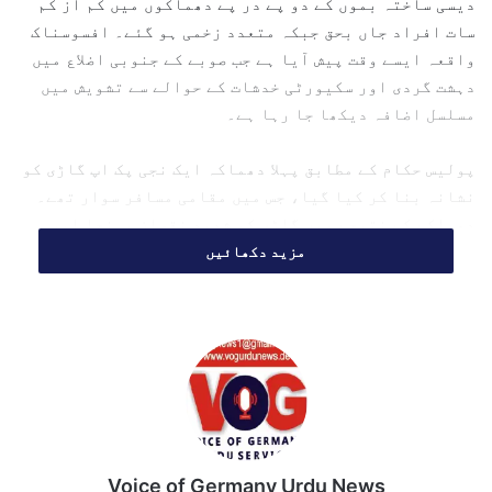
دیسی ساختہ بموں کے دو پے در پے دھماکوں میں کم از کم
سات افراد جاں بحق جبکہ متعدد زخمی ہو گئے۔ افسوسناک
واقعہ ایسے وقت پیش آیا ہے جب صوبے کے جنوبی اضلاع میں
دہشت گردی اور سکیورٹی خدشات کے حوالے سے تشویش میں
مسلسل اضافہ دیکھا جا رہا ہے۔
پولیس حکام کے مطابق پہلا دھماکہ ایک نجی پک اپ گاڑی کو
نشانہ بنا کر کیا گیا، جس میں مقامی مسافر سوار تھے۔
دھماکے کے نتیجے میں گاڑی کو شدید نقصان پہنچا اور
متعدد افراد موقع پر ہی زخمی ہو گئے۔
مزید دکھائیں
زخمیوں کو لے جانے والی گاڑی
پر دوسرا حملہ
ضلع بنوں کے پولیس افسر یاسر آفریدی نے بین الاقوامی
خبر رساں ادارے اے ایف پی کو بتایا کہ پہلا دھماکہ
ریموٹ کنٹرول دیسی ساختہ بم (آئی ای ڈی) کے ذریعے کیا
Voice of Germany Urdu News