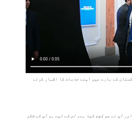
کستان کے بارے میں اپنے جذبات کا اظہار کرتے
ور آپ نے جو کچھ کیا ہے، اس کے لیے ہم آپ کے شکر