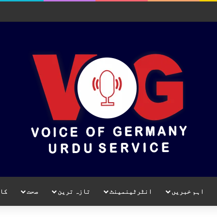
اہم خبریں
انٹرٹینمینٹ
تازہ ترین
صحت
کا