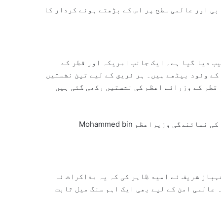
ی اور عالمی سطح پر اس کے بڑھتے ہوئے کردار کا
ز کو "یو” (U) کی شکل میں ترتیب دیا گیا ہے۔ ایک جانب امریکہ اور قطر کے
کے وفود بیٹھے ہیں۔ ہر فریق کے لیے تین نشستیں
 قطر کے وزرائے اعظم کی نشستیں رکھی گئی ہیں
کی نمائندگی وزیراعظم
Mohammed bin
ہباز شریف نے امید ظاہر کی کہ یہ مذاکرات نہ
 عالمی امن کے لیے بھی ایک اہم سنگ میل ثابت