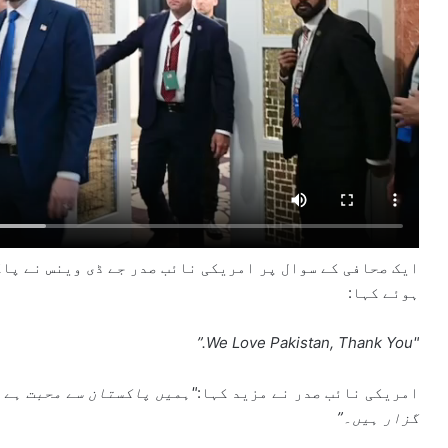
ایک صحافی کے سوال پر امریکی نائب صدر جے ڈی وینس نے پا
ہوئے کہا:
"We Love Pakistan, Thank You.”
امریکی نائب صدر نے مزید کہا:
"ہمیں پاکستان سے محبت ہے ا
گزار ہیں۔”