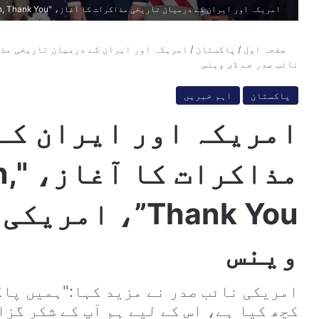
امریکہ اور ایران کے درمیان تاریخی مذاکرات کا آغاز، "We Love Pakistan, Thank You"، امریکی نائب صدر جے ڈی وینس
صفحہ اول
/
پاکستان
/
نائب صدر جے ڈی وینس
پاکستان
اہم خبریں
امریکہ اور ایران کے
مذا
Thank You”، ام
وینس
امریکی نائب صدر نے مزید کہا:"ہمیں پاک
کچھ کیا ہے، اس کے لیے ہم آپ کے شکر گزا