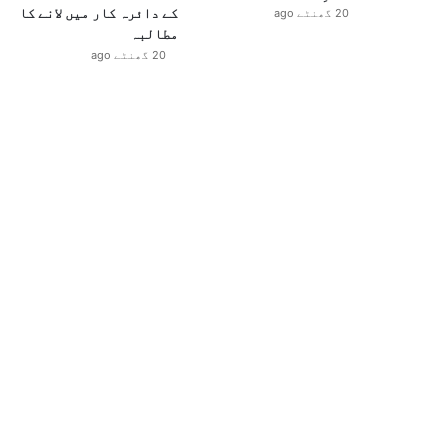
کے دائرہ کار میں لانے کا
20 گھنٹے ago
مطالبہ
20 گھنٹے ago