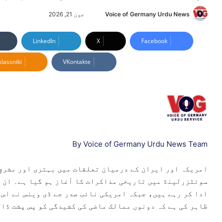
Voice of Germany Urdu News
S
جون 21, 2026
e
n
LinkedIn
X
Facebook
d
lassniki
VKontakte
a
n
e
m
a
i
l
By Voice of Germany Urdu News Team
امریکہ اور ایران کے درمیان تعلقات میں بہتری اور مشرقِ 
سوئٹزرلینڈ میں تاریخی مذاکرات کا آغاز ہو گیا ہے۔ ان 
ادا کر رہے ہیں، جبکہ امریکی نائب صدر جے ڈی وینس نے اس 
ظاہر کی ہے کہ دونوں ممالک ماضی کی کشیدگی کو پس پشت ڈال