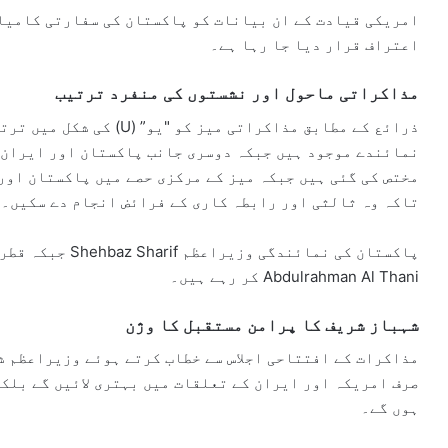
امریکی قیادت کے ان بیانات کو پاکستان کی سفارتی کامیاب
اعتراف قرار دیا جا رہا ہے۔
مذاکراتی ماحول اور نشستوں کی منفرد ترتیب
ذرائع کے مطابق مذاکراتی می
نمائندے موجود ہیں جبکہ دوسری جانب پاکستان اور ایران 
مختص کی گئی ہیں جبکہ میز کے مرکزی حصے میں پاکستان اور
تاکہ وہ ثالثی اور رابطہ کاری کے فرائض انجام دے سکیں۔
پاکستان کی نمائندگی وزیراعظم
Shehbaz Sharif
جبکہ قطر 
Abdulrahman Al Thani
کر رہے ہیں۔
شہباز شریف کا پرامن مستقبل کا وژن
مذاکرات کے افتتاحی اجلاس سے خطاب کرتے ہوئے وزیراعظم ش
صرف امریکہ اور ایران کے تعلقات میں بہتری لائیں گے بلکہ
ہوں گے۔