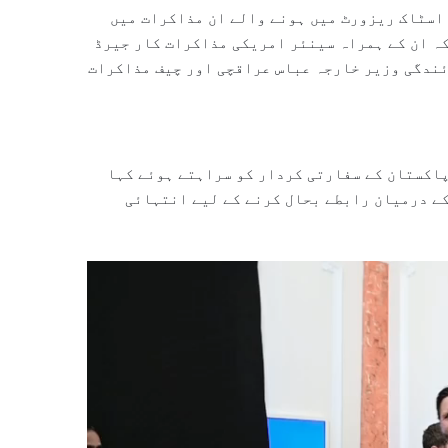
اسٹاک ریزورٹ میں ہونے والے ان مذاکرات میں
کہ ان کے ہمراہ سینئر امریکی مذاکرات کار جیرڈ
ئندگی وزیر خارجہ عباس عراقچی اور چیف مذاکرات
پاکستان کے سفارتی کردار کو سراہتے ہوئے کہا
کے درمیان رابطے بحال کرنے کے لیے انتہائی