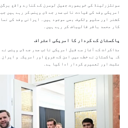
سوئٹزرلینڈ کی خوبصورت جھیل لوسرن کے کنارے واقع برگن 
امریکی وفد کی قیادت نائب صدر جے ڈی وینس کر رہے ہیں جب
کشنر اور سٹیو وٹکوف بھی موجود ہیں۔ ایرانی وفد کی نما
کار محمد باقر قالیباف کر رہے ہیں۔
پاکستان کے کردار کا امریکی اعتراف
مذاکرات کے آغاز سے قبل امریکی نائب صدر جے ڈی وینس نے 
کہ پاکستان نے خطے میں امن کے فروغ اور امریکہ و ایران 
مثبت اور تعمیری کردار ادا کیا ہے۔