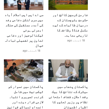
فارمن کرسچن کالج اور
سی اے ایس ایس اسلام آباد
حکومتِ بلوچستان کے
میں سری لنکن دفاعی وفد
درمیان طالبات کے لیے
کی آمد، مستقبل کی جنگ،
مکمل فنڈڈ وظائف کا
ابھرتی ہوئی
تاریخی معاہدہ
ٹیکنالوجیز اور دفاعی
تعاون پر تفصیلی تبادلہ
18 گھنٹے ago
خیال
18 گھنٹے ago
پاکستان پنجاب میں
پاکستان میں نسوار کو
میٹرک کے نتائج کا بیک
ٹیکس نیٹ میں شامل
وقت اعلان، شفاف امتحانی
کرنے، تصویری انتباہ
نظام پر وزیر تعلیم کا
لازمی قرار دینے اور
اظہارِ اطمینان
انسدادِ تمباکو قوانین