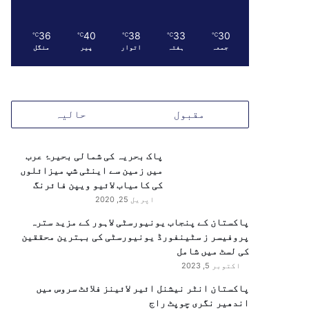
36
40
38
33
30
℃
℃
℃
℃
℃
جمعہ
ہفتہ
اتوار
پیر
منگل
مقبول
حالیہ
پاک بحریہ کی شمالی بحیرۂ عرب
میں زمین سے اینٹی شپ میزائلوں
کی کامیاب لائیو ویپن فائرنگ
اپریل 25, 2020
پاکستان کے پنجاب یونیورسٹی لاہور کے مزید سترہ
پروفیسر ز سٹینفورڈ یونیورسٹی کی بہترین محققین
کی لسٹ میں شامل
اکتوبر 5, 2023
پاکستان انٹر نیشنل ائیر لائینز فلائٹ سروس میں
اندھیر نگری چوپٹ راج