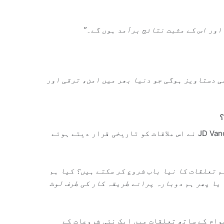
اور اس کے مثبت نتائج برآمد ہوں گے۔”
ی دستاویز ہوگی جو دنیا بھر میں امن، ترقی اور
؟
JD Van
نے اس ملاقات کو تاریخی قرار دیتے ہوئے
م تعلقات کا نیا باب شروع کر سکتے ہیں؟ کیا ہم
؟ یا پھر ہم دوبارہ پرانے طریقہ کار کی طرف لوٹ
وام کے ساتھ تعلقات میں ایک نئی شروعات کے