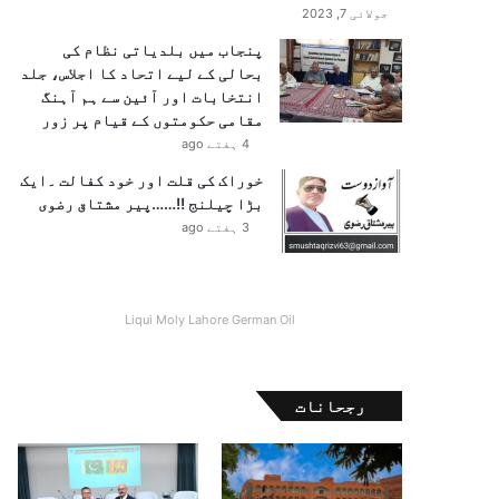
جولائی 7, 2023
پنجاب میں بلدیاتی نظام کی
بحالی کے لیے اتحاد کا اجلاس، جلد
انتخابات اور آئین سے ہم آہنگ
مقامی حکومتوں کے قیام پر زور
4 ہفتے ago
خوراک کی قلت اور خود کفالت ۔ایک
بڑا چیلنج !!……پیر مشتاق رضوی
3 ہفتے ago
Liqui Moly Lahore German Oil
رجحانات