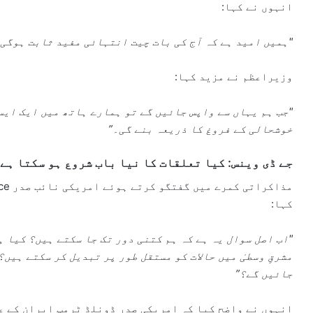
انہوں نے کہا:
"ہمیں امید ہے کہ آج کی بات چیت انتہائی مفید ثابت ہوگی 
وزیراعظم نے مزید کہا:
"جب ہم یہاں سے واپس جائیں گے تو ہمارے ہاتھ میں ایک ایس
خوشحالی کے فروغ کا ذریعہ بنے گی۔”
جے ڈی وینس: کیا تعلقات کا نیا باب شروع ہو سکتا ہے
مذاکراتی کمرے میں گفتگو کرتے ہوئے امریکی نائب صدر
ce
کہا:
"اب اصل سوال یہ ہے کہ ہم کتنی دور تک جا سکتے ہیں؟ کیا ہ
مشرقِ وسطیٰ میں حالات کو مستقل طور پر تبدیل کر سکتے ہیں
جائیں گے؟”
انہوں نے واضح کیا کہ امریکی صدر ڈونلڈ ٹرمپ ایران کے ع