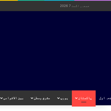
جمعہ, اگست 7 2026
حہ اول
پاکستان
یورپ
مشرق وسطیٰ
بین الاقوامی