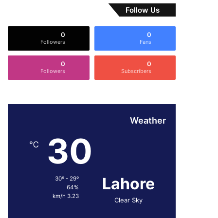
Follow Us
0
0
Followers
Fans
0
0
Followers
Subscribers
Weather
30
℃
Lahore
30º - 29º
64%
3.23 km/h
Clear Sky