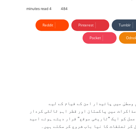
4 minutes read
484
Reddit
Pinterest
Tumblr
Pocket
Odnok
وسطیٰ میں پائیدار امن کے قیام کے لیے
مذاکرات میں پاکستان اور قطر اہم ثالثی کردار
عمل کو ایک "تاریخی موقع” قرار دیتے ہوئے امید
 کر تعلقات کا نیا باب شروع کر سکتے ہیں۔