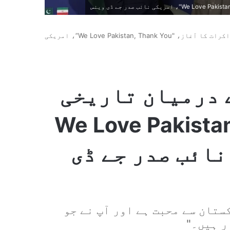
امریکہ اور ایران کے درمیان تاریخی مذاکرات کا آغاز، "We Love Pakistan, Thank You”، امریکی
 درمیان تاریخی
کرات کا آغاز، "We Love Pakistan,
ریکی نائب صدر جے ڈی
ستان سے محبت ہے اور آپ نے جو
ر ہیں۔"