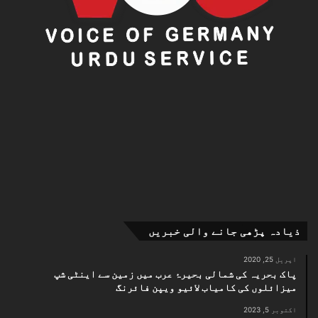
ذیادہ پڑھی جانے والی خبریں
اپریل 25, 2020
پاک بحریہ کی شمالی بحیرۂ عرب میں زمین سے اینٹی شپ
میزائلوں کی کامیاب لائیو ویپن فائرنگ
اکتوبر 5, 2023