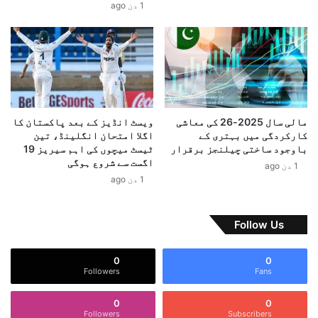
1 دن ago
س
ی
م
م
ت
ر
ع
ج
ا
ن
ر
س
ف
ی
ک
مالی سال 2025-26 کی معاشی
ویسٹ انڈیز کے بعد پاکستان کا
ا
کارکردگی میں بہتری کے
اگلا امتحان انگلینڈ، تین
خ
باوجود ساختی چیلنجز برقرار
ٹیسٹ میچوں کی اہم سیریز 19
اگست سے شروع ہوگی
ا
1 دن ago
ت
1 دن ago
م
ہ
Follow Us
0
0
Followers
Fans
0
0
Followers
Subscribers