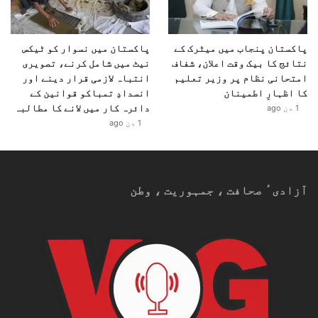
پاکستان پنجاب میں میٹرک کے
پاکستان میں نسوار کو ٹیکس
نتائج کا بیک وقت اعلان، شفاف
نیٹ میں شامل کرنے، تصویری
امتحانی نظام پر وزیر تعلیم
انتباہ لازمی قرار دینے اور
کا اظہارِ اطمینان
انسدادِ تمباکو قوانین کے
دائرہ کار میں لانے کا مطالبہ
1 دن ago
1 دن ago
آزادیٴ صحافت ، جمہوریت ، وطن