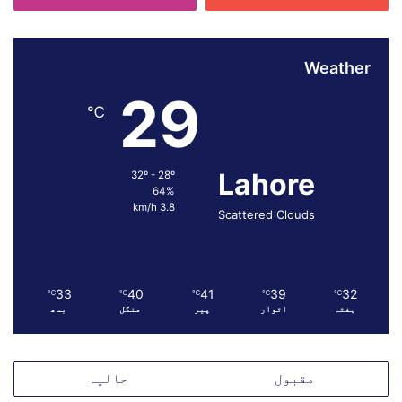
Weather
29
℃
Lahore
32º - 28º
64%
3.8 km/h
Scattered Clouds
33
40
41
39
32
℃
℃
℃
℃
℃
ہفتہ
اتوار
پیر
منگل
بدھ
مقبول
حالیہ