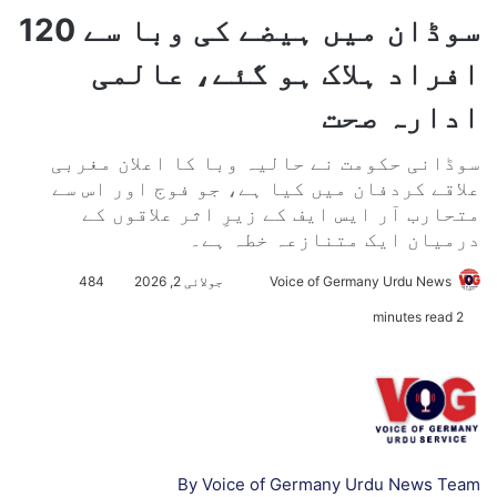
سوڈان میں ہیضے کی وبا سے 120
افراد ہلاک ہو گئے، عالمی
ادارہ صحت
سوڈانی حکومت نے حالیہ وبا کا اعلان مغربی
علاقے کردفان میں کیا ہے، جو فوج اور اس سے
متحارب آر ایس ایف کے زیرِ اثر علاقوں کے
درمیان ایک متنازعہ خطہ ہے۔
Voice of Germany Urdu News
S
جولائی 2, 2026
484
e
2 minutes read
n
d
a
n
e
m
By Voice of Germany Urdu News Team
a