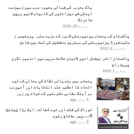
پاک بحریہ کی شمالی بحیرۂ عرب میں زمین سے
اینٹی شپ میزائلوں کی کامیاب لائیو ویپن
فائرنگ
اپریل 25, 2020
پاکستان کے پنجاب یونیورسٹی لاہور کے مزید سترہ پروفیسر ز
سٹینفورڈ یونیورسٹی کی بہترین محققین کی لسٹ میں شامل
اکتوبر 5, 2023
پاکستان انٹر نیشنل ائیر لائینز فلائٹ سروس میں اندھیر نگری
چوپٹ راج
جولائی 7, 2023
پنجاب میں بلدیاتی نظام کی بحالی کے لیے
اتحاد کا اجلاس، جلد انتخابات اور آئین سے
ہم آہنگ مقامی حکومتوں کے قیام پر زور
4 ہفتے ago
خوراک کی قلت اور خود کفالت ۔ایک بڑا چیلنج
!!……پیر مشتاق رضوی
3 ہفتے ago