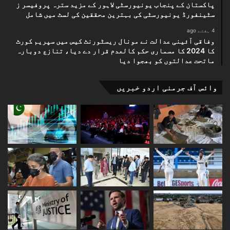
پاکستان کے پنجاب یونیورسٹی لاہور کے مزید سترہ پروفیسر ز
سٹینفورڈ یونیورسٹی کی بہترین محققین کی لسٹ میں شامل
4 ہفتے ago
وفاقی آئینی عدالت نے مونال ریسٹورنٹ کیس میں سپریم کورٹ
کا 2024 کا مسماری حکم کالعدم قرار دے دیا، تنازع دوبارہ
ماتحت عدالتوں کو بھجوا دیا
وائس آف جرمنی اردو خبریں