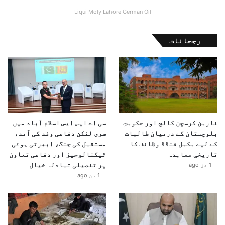
Liqui Moly Lahore German Oil
رجحانات
فارمن کرسچن کالج اور حکومتِ
سی اے ایس ایس اسلام آباد میں
بلوچستان کے درمیان طالبات
سری لنکن دفاعی وفد کی آمد،
کے لیے مکمل فنڈڈ وظائف کا
مستقبل کی جنگ، ابھرتی ہوئی
تاریخی معاہدہ
ٹیکنالوجیز اور دفاعی تعاون
پر تفصیلی تبادلہ خیال
1 دن ago
1 دن ago