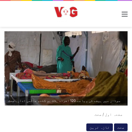
مینو
سوڈان میں ہیضے کی وبا سے 120 افراد ہلاک ہو گئے، عالمی ادارہ صحت
صفحہ اول
/
صحت
صحت
تازہ ترین