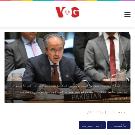
مینو
اقوامِ متحدہ میں پاکستان کا دوٹوک مؤقف: دہشت گردی کے خلاف مؤثر
عالمی حکمتِ عملی، اسلاموفوبیا کے خاتمے اور حقِ خودارادیت کے
احترام پر زور
صفحہ اول
/
پاکستان
پاکستان
اہم خبریں