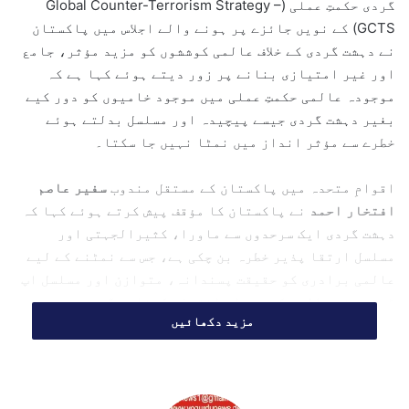
گردی حکمتِ عملی (Global Counter-Terrorism Strategy –
e
GCTS) کے نویں جائزے پر ہونے والے اجلاس میں پاکستان
m
نے دہشت گردی کے خلاف عالمی کوششوں کو مزید مؤثر، جامع
a
اور غیر امتیازی بنانے پر زور دیتے ہوئے کہا ہے کہ
i
موجودہ عالمی حکمتِ عملی میں موجود خامیوں کو دور کیے
l
بغیر دہشت گردی جیسے پیچیدہ اور مسلسل بدلتے ہوئے
خطرے سے مؤثر انداز میں نمٹا نہیں جا سکتا۔
اقوامِ متحدہ میں پاکستان کے مستقل مندوب
سفیر عاصم
افتخار احمد
نے پاکستان کا مؤقف پیش کرتے ہوئے کہا کہ
دہشت گردی ایک سرحدوں سے ماورا، کثیرالجہتی اور
مسلسل ارتقا پذیر خطرہ بن چکی ہے، جس سے نمٹنے کے لیے
عالمی برادری کو حقیقت پسندانہ، متوازن اور مسلسل اپ
ڈیٹ ہونے والی حکمتِ عملی اختیار کرنا ہوگی۔
مزید دکھائیں
انہوں نے کہا کہ پاکستان خود دہشت گردی سے سب سے زیادہ
متاثر ہونے والے ممالک میں شامل ہے اور گزشتہ ایک سال
کے دوران دہشت گرد حملوں میں
1,200 سے زائد پاکستانی