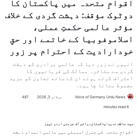
اقوامِ متحدہ میں پاکستان کا
دوٹوک مؤقف: دہشت گردی کے خلاف
مؤثر عالمی حکمتِ عملی،
اسلاموفوبیا کے خاتمے اور حقِ
خودارادیت کے احترام پر زور
انہوں نے زور دیا کہ عالمی برادری کو دہشت
گردی سے متاثرہ ممالک کی قربانیوں کا
اعتراف کرتے ہوئے ان کے ساتھ تعاون کو مزید
مضبوط بنانا چاہیے۔
Voice of Germany Urdu News
S
جولائی 3, 2026
487
e
6 minutes read
n
d
سید عاطف ندیم-پاکستان،وائس آف جرمنی اردو نیوز
a
اقوامِ متحدہ کی جنرل اسمبلی میں عالمی انسدادِ دہشت
n