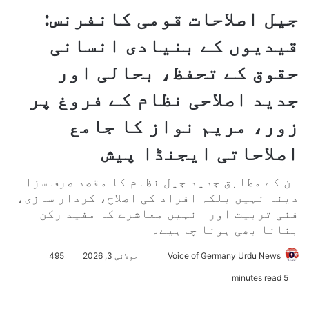
جیل اصلاحات قومی کانفرنس:
قیدیوں کے بنیادی انسانی
حقوق کے تحفظ، بحالی اور
جدید اصلاحی نظام کے فروغ پر
زور، مریم نواز کا جامع
اصلاحاتی ایجنڈا پیش
ان کے مطابق جدید جیل نظام کا مقصد صرف سزا
دینا نہیں بلکہ افراد کی اصلاح، کردار سازی،
فنی تربیت اور انہیں معاشرے کا مفید رکن
بنانا بھی ہونا چاہیے۔
Voice of Germany Urdu News
S
جولائی 3, 2026
495
e
5 minutes read
n
d