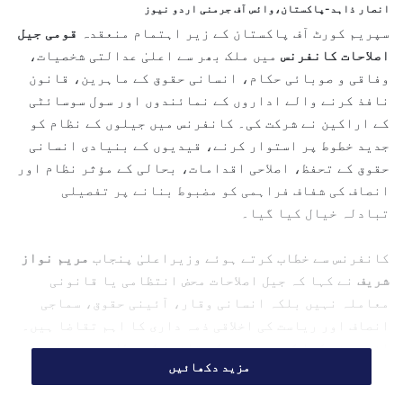
انصار ذاہد-پاکستان،وائس آف جرمنی اردو نیوز
a
سپریم کورٹ آف پاکستان کے زیر اہتمام منعقدہ
قومی جیل
n
اصلاحات کانفرنس
میں ملک بھر سے اعلیٰ عدالتی شخصیات،
e
وفاقی و صوبائی حکام، انسانی حقوق کے ماہرین، قانون
m
نافذ کرنے والے اداروں کے نمائندوں اور سول سوسائٹی
a
کے اراکین نے شرکت کی۔ کانفرنس میں جیلوں کے نظام کو
i
جدید خطوط پر استوار کرنے، قیدیوں کے بنیادی انسانی
l
حقوق کے تحفظ، اصلاحی اقدامات، بحالی کے مؤثر نظام اور
انصاف کی شفاف فراہمی کو مضبوط بنانے پر تفصیلی
تبادلہ خیال کیا گیا۔
کانفرنس سے خطاب کرتے ہوئے وزیراعلیٰ پنجاب
مریم نواز
شریف
نے کہا کہ جیل اصلاحات محض انتظامی یا قانونی
معاملہ نہیں بلکہ انسانی وقار، آئینی حقوق، سماجی
انصاف اور ریاست کی اخلاقی ذمہ داری کا اہم تقاضا ہیں۔
انہوں نے کہا کہ ہر شہری کو قانون کے مطابق منصفانہ
مزید دکھائیں
سلوک، بنیادی حقوق اور شفاف انصاف کی فراہمی ریاست کی
بنیادی ذمہ داری ہے، جبکہ قیدی بھی ان حقوق سے محروم