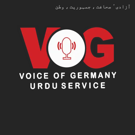
جدید ٹیکنالوجی کے ذریعے انتظامی نظام بہتر
آزادیٴ صحافت ، جمہوریت ، وطن
بنایا جائے۔
قیدیوں کی ذہنی صحت پر خصوصی توجہ دی جائے۔
خواتین، کم عمر اور خصوصی ضروریات رکھنے والے
قیدیوں کے لیے الگ اصلاحی پروگرام متعارف کرائے
جائیں۔
فنی تعلیم، ہنرمندی اور روزگار سے متعلق تربیت کو
مزید فروغ دیا جائے۔
رہائی کے بعد قیدیوں کی بحالی اور روزگار کے
مواقع پیدا کیے جائیں تاکہ دوبارہ جرائم کی شرح
کم ہو سکے۔
مستقبل کا لائحہ عمل
کانفرنس کے اختتام پر اس عزم کا اظہار کیا گیا کہ
پاکستان میں جیل اصلاحات کو قومی ترجیح بنایا جائے گا
اور تمام متعلقہ ادارے مل کر ایسا اصلاحی نظام تشکیل