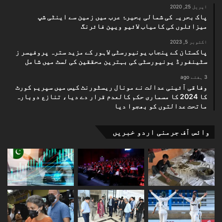
اپریل 25, 2020
پاک بحریہ کی شمالی بحیرۂ عرب میں زمین سے اینٹی شپ
میزائلوں کی کامیاب لائیو ویپن فائرنگ
اکتوبر 5, 2023
پاکستان کے پنجاب یونیورسٹی لاہور کے مزید سترہ پروفیسر ز
سٹینفورڈ یونیورسٹی کی بہترین محققین کی لسٹ میں شامل
3 ہفتے ago
وفاقی آئینی عدالت نے مونال ریسٹورنٹ کیس میں سپریم کورٹ
کا 2024 کا مسماری حکم کالعدم قرار دے دیا، تنازع دوبارہ
ماتحت عدالتوں کو بھجوا دیا
وائس آف جرمنی اردو خبریں