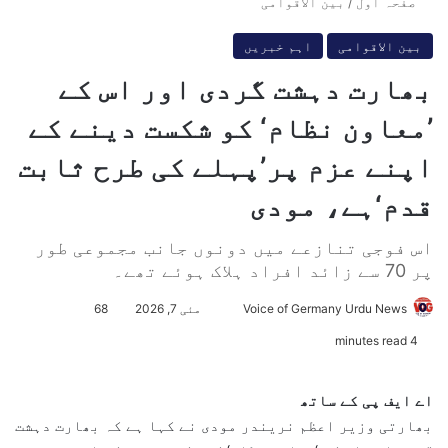
صفحہ اول
/
بین الاقوامی
بین الاقوامی
اہم خبریں
بھارت دہشت گردی اور اس کے
’معاون نظام‘ کو شکست دینے کے
اپنے عزم پر’پہلے کی طرح ثابت
قدم‘ہے، مودی
اس فوجی تنازعے میں دونوں جانب مجموعی طور
پر 70 سے زائد افراد ہلاک ہوئے تھے۔
Voice of Germany Urdu News
S
مئی 7, 2026
68
e
4 minutes read
n
d
اے ایف پی کے ساتھ
a
بھارتی وزیر اعظم نریندر مودی نے کہا ہے کہ بھارت دہشت
n