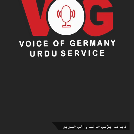
ذیادہ پڑھی جانے والی خبریں