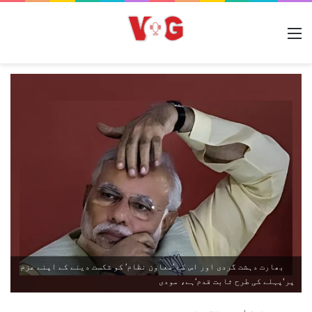
مینو
بھارت دہشت گردی اور اس کے ’معاون نظام‘ کو شکست دینے کے اپنے عزم
پر'پہلے کی طرح ثابت قدم‘ہے، مودی