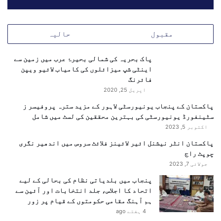
مقبول
حالیہ
پاک بحریہ کی شمالی بحیرۂ عرب میں زمین سے
اینٹی شپ میزائلوں کی کامیاب لائیو ویپن
فائرنگ
اپریل 25, 2020
پاکستان کے پنجاب یونیورسٹی لاہور کے مزید سترہ پروفیسر ز
اگنی میزائل کا جدید ترین ورژن بھارت کو ان چند ممالک
سٹینفورڈ یونیورسٹی کی بہترین محققین کی لسٹ میں شامل
کی صف میں شامل کر دے گا، جن کے پاس اتنے طویل فاصلے تک
اکتوبر 5, 2023
مار کرنے والے میزائل موجود ہیں
تصویر: Manish
پاکستان انٹر نیشنل ائیر لائینز فلائٹ سروس میں اندھیر نگری
Swarup/AP/picture alliance
چوپٹ راج
جولائی 7, 2023
جدید ترین بھارتی بیلسٹک
پنجاب میں بلدیاتی نظام کی بحالی کے لیے
میزائل تجربے کی تیاری
اتحاد کا اجلاس، جلد انتخابات اور آئین سے
ہم آہنگ مقامی حکومتوں کے قیام پر زور
یہ اطلاعات بھی ہیں کہ بھارت اندرون ملک تیار کردہ
4 ہفتے ago