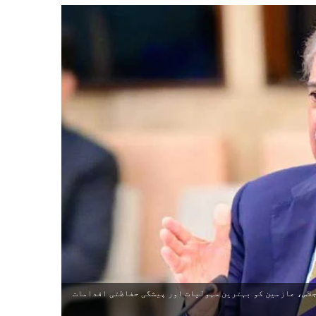
لاس، عازمین کو بہترین سہولیات اور پیشگی حفاظتی اقدامات