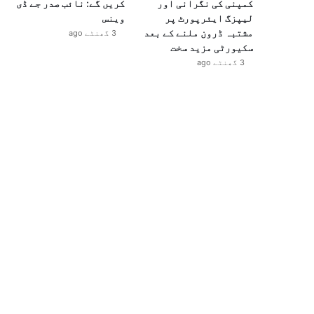
کمپنی کی نگرانی اور
کریں گے: نائب صدر جے ڈی
لیپزگ ایئرپورٹ پر
وینس
مشتبہ ڈرون ملنے کے بعد
3 گھنٹے ago
سکیورٹی مزید سخت
3 گھنٹے ago