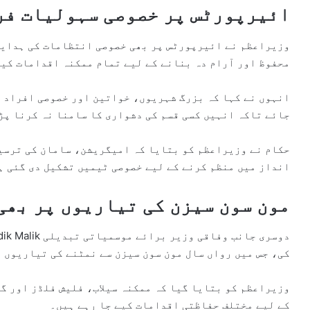
ائیرپورٹس پر خصوصی سہولیات فر
وزیراعظم نے ائیرپورٹس پر بھی خصوصی انتظامات کی ہدایت 
محفوظ اور آرام دہ بنانے کے لیے تمام ممکنہ اقدامات کی
انہوں نے کہا کہ بزرگ شہریوں، خواتین اور خصوصی افراد ک
جائے تاکہ انہیں کسی قسم کی دشواری کا سامنا نہ کرنا پڑ
حکام نے وزیراعظم کو بتایا کہ امیگریشن، سامان کی ترسی
انداز میں منظم کرنے کے لیے خصوصی ٹیمیں تشکیل دی گئی ہ
مون سون سیزن کی تیاریوں پر بھی
دوسری جانب وفاقی وزیر برائے موسمیاتی تبدیلی
ik Malik
کی، جس میں رواں سال مون سون سیزن سے نمٹنے کی تیاریوں 
وزیراعظم کو بتایا گیا کہ ممکنہ سیلاب، فلیش فلڈز اور گ
کے لیے مختلف حفاظتی اقدامات کیے جا رہے ہیں۔