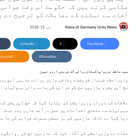
عکاسی کرتے ہیں کہ حکومت اس وقت عوامی 
آفات سے نمٹنے کے معاملات کو ترجیح دے ر
Voice of Germany Urdu News
S
مئی 13, 2026
e
n
LinkedIn
X
Facebook
d
lassniki
VKontakte
a
n
e
سید عاطف ندیم-پاکستان،وائس آف جرمنی اردو نیوز
m
وزیراعظم شہباز شریفسے وفاقی وزیر برائے مذہبی امورسردا
a
حج آپریشن، عازمین حج کو فراہم کی جانے والی سہولیات ا
i
l
ملاقات کے دوران وزیراعظم کو بتایا گیا کہ حج آپریشن کے
سہولیات سے متعلق اقدامات پر عمل درآمد جاری ہے، جبکہ س
دیا گیا ہے تاکہ عازمین کو ہر ممکن سہولت فراہم کی جا س
حکام نے وزیراعظم کو آگاہ کیا کہ عازمین حج کی روانگی،