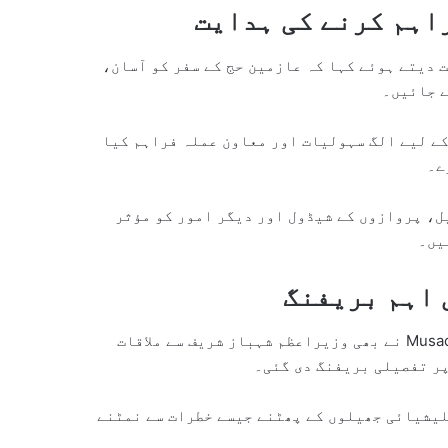
اہم کرنے کی ہدایت
دیتے ہوئے کہا کہ عازمین حج کے سفر کو آسان،
ے جائیں۔
ے لیے الگ سہولیات اور معاون عملہ فراہم کیا
ے۔
ل، پروازوں کے شیڈول اور دیگر امور کو مؤثر
یں۔
 اہم بریفنگ
Musad
نے بھی وزیراعظم شہباز شریف سے ملاقات
پر تفصیلی بریفنگ دی گئی۔
لیشیائی جھیلوں کے پھٹنے جیسے خطرات سے نمٹنے