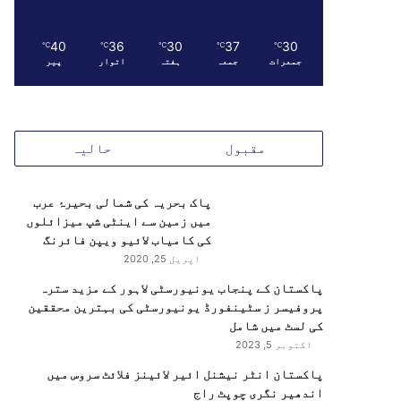
40
36
30
37
30
℃
℃
℃
℃
℃
جمعرات
جمعہ
ہفتہ
اتوار
پیر
مقبول
حالیہ
پاک بحریہ کی شمالی بحیرۂ عرب
میں زمین سے اینٹی شپ میزائلوں
کی کامیاب لائیو ویپن فائرنگ
اپریل 25, 2020
پاکستان کے پنجاب یونیورسٹی لاہور کے مزید سترہ
پروفیسر ز سٹینفورڈ یونیورسٹی کی بہترین محققین
کی لسٹ میں شامل
اکتوبر 5, 2023
پاکستان انٹر نیشنل ائیر لائینز فلائٹ سروس میں
اندھیر نگری چوپٹ راج