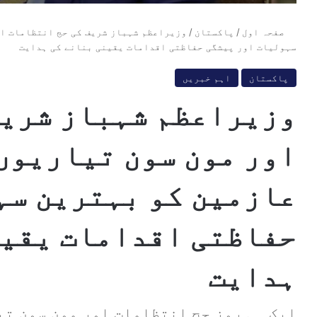
صفحہ اول
/
پاکستان
/
وزیراعظم شہباز شریف کی حج انتظامات او
سہولیات اور پیشگی حفاظتی اقدامات یقینی بنانے کی ہدایت
پاکستان
اہم خبریں
وزیراعظم شہباز شریف
اور مون سون تیاریوں 
عازمین کو بہترین سہ
حفاظتی اقدامات یقین
ہدایت
ایک ہی روز حج انتظامات اور مون سون تی