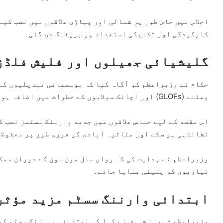
اجلاس میں خاص طور پر شمالی اور پہاڑی علاقوں میں نصب کی
کارکردگی اور تکنیکی استعداد پر بریفنگ دی گئی۔
گلیشیائی جھیلوں اور فلیش فلڈز
حکام نے وزیراعظم کو آگاہ کیا کہ موسمیاتی تبدیلیوں کے 
پھٹنے (GLOFs) اور اچانک سیلابوں کے خطرات میں اضافہ ہو رہا ہے۔
اس مقصد کے لیے حساس علاقوں میں جدید وارننگ سسٹمز نصب ک
نشاندہی ہو سکے اور متاثرہ آبادی کو فوری طور پر محفوظ 
وزیراعظم نے ہدایت کی کہ رواں سال مون سون کے دوران ممک
تیاریوں کو یقینی بنایا جائے۔
ابتدائی وارننگ سسٹم مزید مؤثر
وزیراعظم شہباز شریف نے کہا کہ ابتدائی وارننگ سسٹم کو 