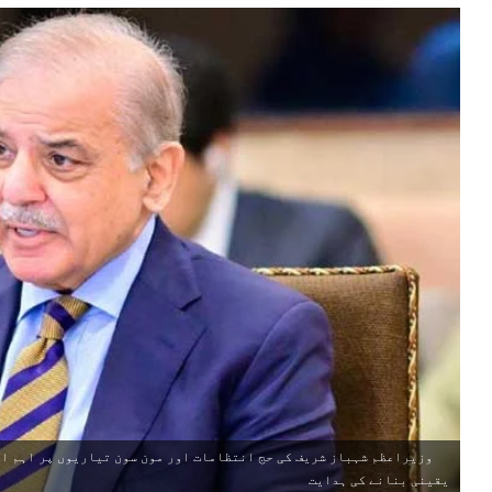
وزیراعظم شہباز شریف کی حج انتظامات اور مون سون تیاریوں پر اہم اج
یقینی بنانے کی ہدایت