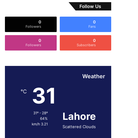
Follow Us
0
0
Followers
Fans
0
0
Followers
Subscribers
Weather
31
℃
Lahore
31º - 28º
64%
3.21 km/h
Scattered Clouds