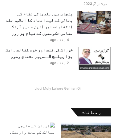
جولائی 7, 2023
پنجاب میں بلدیاتی نظام کی
بحالی کے لیے اتحاد کا اجلاس، جلد
انتخابات اور آئین سے ہم آہنگ
مقامی حکومتوں کے قیام پر زور
4 ہفتے ago
خوراک کی قلت اور خود کفالت ۔ایک
بڑا چیلنج !!……پیر مشتاق رضوی
2 ہفتے ago
Liqui Moly Lahore German Oil
رجحانات