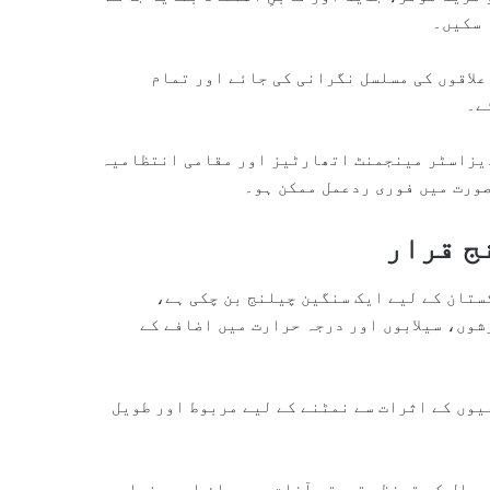
 سکیں۔
علاقوں کی مسلسل نگرانی کی جائے اور تمام
ے۔
ڈیزاسٹر مینجمنٹ اتھارٹیز اور مقامی انتظامیہ
صورت میں فوری ردعمل ممکن ہو۔
ج قرار
ستان کے لیے ایک سنگین چیلنج بن چکی ہے،
وں، سیلابوں اور درجہ حرارت میں اضافے کے
وں کے اثرات سے نمٹنے کے لیے مربوط اور طویل
و مال کے تحفظ، قدرتی آفات سے بچاؤ اور بنیادی