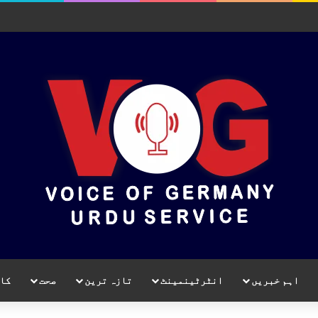
اہم خبریں
انٹرٹینمینٹ
تازہ ترین
صحت
کا