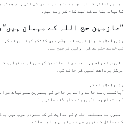
اور رہنمائی کے لیے جامع منصوبہ بندی کی گئی ہے، جبکہ م
کامیاب بنانے کے لیے کام کر رہے ہیں۔
’’عازمین حج اللہ کے مہمان ہیں‘‘
وزیراعظم شہباز شریف نے اجلاس میں گفتگو کرتے ہوئے کہا ک
کی خدمت حکومت کی اولین ترجیح ہے۔
انہوں نے واضح ہدایت دی کہ عازمین کو سہولیات فراہم کرن
ہرگز برداشت نہیں کی جائے گی۔
وزیراعظم نے کہا:
“پاکستان سے جانے والے ہر حاجی کو بہترین سہولیات فراہم
لیے تمام وسائل بروئے کار لائے جائیں۔”
انہوں نے متعلقہ حکام کو ہدایت کی کہ سعودی عرب میں پاک
کے مسائل کے فوری حل کو یقینی بنایا جائے۔