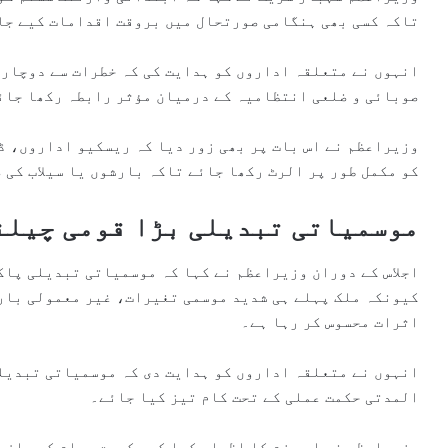
تاکہ کسی بھی ہنگامی صورتحال میں بروقت اقدامات کیے جا
انہوں نے متعلقہ اداروں کو ہدایت کی کہ خطرات سے دوچار 
صوبائی و ضلعی انتظامیہ کے درمیان مؤثر رابطہ رکھا جائ
وزیراعظم نے اس بات پر بھی زور دیا کہ ریسکیو اداروں، 
کو مکمل طور پر الرٹ رکھا جائے تاکہ بارشوں یا سیلاب کی 
موسمیاتی تبدیلی بڑا قومی چیلن
اجلاس کے دوران وزیراعظم نے کہا کہ موسمیاتی تبدیلی پاک
کیونکہ ملک پہلے ہی شدید موسمی تغیرات، غیر معمولی بارش
اثرات محسوس کر رہا ہے۔
انہوں نے متعلقہ اداروں کو ہدایت دی کہ موسمیاتی تبدیلی
المدتی حکمت عملی کے تحت کام تیز کیا جائے۔
وزیراعظم نے اس عزم کا اظہار کیا کہ حکومت عوام کے جان 