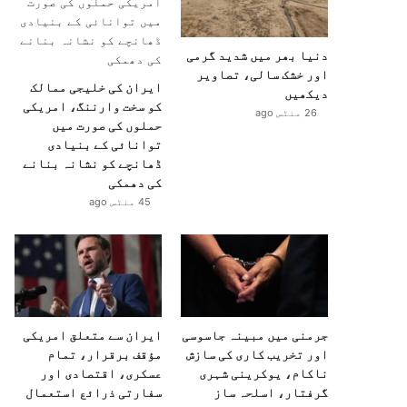
دنیا بھر میں شدید گرمی
اور خشک سالی، تصاویر
ایران کی خلیجی ممالک
دیکھیں
کو سخت وارننگ، امریکی
26 منٹس ago
حملوں کی صورت میں
توانائی کے بنیادی
ڈھانچے کو نشانہ بنانے
کی دھمکی
45 منٹس ago
جرمنی میں مبینہ جاسوسی
ایران سے متعلق امریکی
اور تخریب کاری کی سازش
مؤقف برقرار، تمام
ناکام، یوکرینی شہری
عسکری، اقتصادی اور
گرفتار، اسلحہ ساز
سفارتی ذرائع استعمال