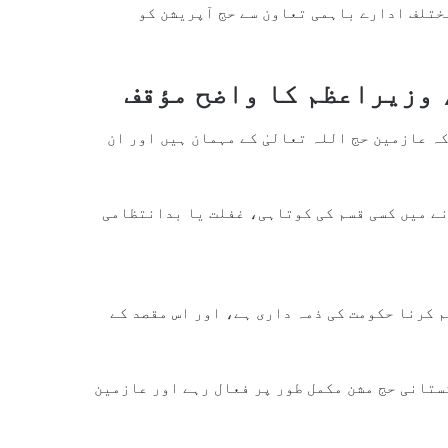
ختلف ادارے باہمی تعاون سے حج آپریشن کو
، وزیراعظم کا واضح مؤقف
ہ عازمین حج اللہ تعالیٰ کے مہمان ہیں اور ان
ے میں کسی قسم کی کوتاہی، غفلت یا بدانتظامی
 کرنا حکومت کی ذمہ داری ہے، اور اس مقصد کے
ستانی حج مشن مکمل طور پر فعال رہے اور عازمین