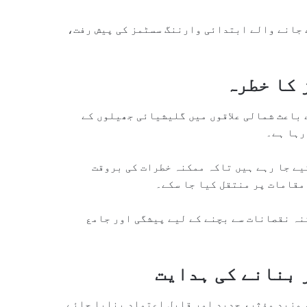
ے جانے والے ابتدائی وارننگ سسٹمز کی پیش رفت،
 کا خطرہ
باعث شمالی علاقوں میں گلیشیائی جھیلوں کے
یے جا رہے ہیں تاکہ ممکنہ خطرات کی بروقت
مقامات پر منتقل کیا جا سکے۔
نہ نقصانات سے بچنے کے لیے پیشگی اور جامع
 بنانے کی ہدایت
مزید مؤثر، جدید اور قابلِ اعتماد بنایا جائے