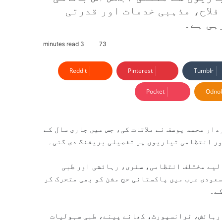
فلاح، مذہبی خدمات اور قدرتی
ہی ہے۔
3 minutes read
73
Reddit
Pinterest
Tumblr
Pocket
Odnok
ر محمد یوسف نے ملاقات کی، جس میں جاری سال کے
ور انتظامی تیاریوں پر تفصیلی بریفنگ دی گئی۔
 لیے مختلف انتظامی، سفری، رہائشی اور طبی
عودی عرب میں پاکستانی حج مشن کو بھی متحرک کر
کے۔
 رہائش، ٹرانسپورٹ، کھانے پینے، طبی سہولیات