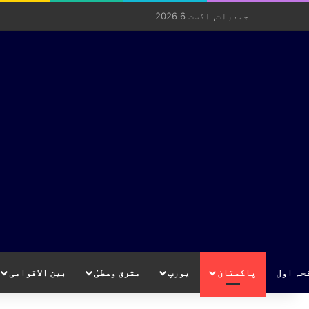
جمعرات, اگست 6 2026
حہ اول
پاکستان
یورپ
مشرق وسطیٰ
بین الاقوامی