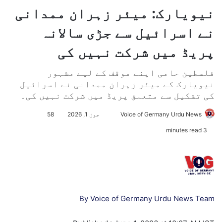
نیویارک: میئر زہران ممدانی
نے اسرائیل سے جڑی سالانہ
پریڈ میں شرکت نہیں کی
فلسطین حامی اپنے موقف کے لیے مشہور
نیویارک کے میئر زہران ممدانی نے اسرائیل
کی تشکیل سے متعلق پریڈ میں شرکت نہیں کی۔
Voice of Germany Urdu News
S
جون 1, 2026
58
e
3 minutes read
n
d
a
n
e
m
By
Voice of Germany Urdu News Team
a
i