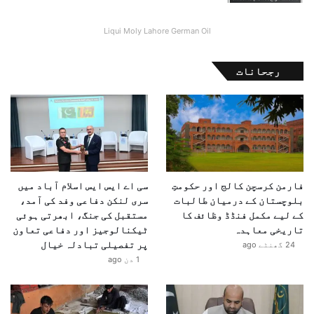
Liqui Moly Lahore German Oil
رجحانات
فارمن کرسچن کالج اور حکومتِ
سی اے ایس ایس اسلام آباد میں
بلوچستان کے درمیان طالبات
سری لنکن دفاعی وفد کی آمد،
کے لیے مکمل فنڈڈ وظائف کا
مستقبل کی جنگ، ابھرتی ہوئی
تاریخی معاہدہ
ٹیکنالوجیز اور دفاعی تعاون
پر تفصیلی تبادلہ خیال
24 گھنٹے ago
1 دن ago