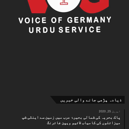
ذیادہ پڑھی جانے والی خبریں
اپریل 25, 2020
پاک بحریہ کی شمالی بحیرۂ عرب میں زمین سے اینٹی شپ
میزائلوں کی کامیاب لائیو ویپن فائرنگ