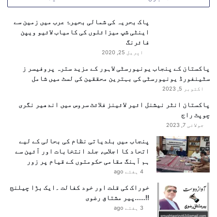
ز
ح
ا
ت
پاک بحریہ کی شمالی بحیرۂ عرب میں زمین سے
م
اینٹی شپ میزائلوں کی کامیاب لائیو ویپن
فائرنگ
اپریل 25, 2020
پاکستان کے پنجاب یونیورسٹی لاہور کے مزید سترہ پروفیسر ز
سٹینفورڈ یونیورسٹی کی بہترین محققین کی لسٹ میں شامل
اکتوبر 5, 2023
پاکستان انٹر نیشنل ائیر لائینز فلائٹ سروس میں اندھیر نگری
چوپٹ راج
جولائی 7, 2023
پنجاب میں بلدیاتی نظام کی بحالی کے لیے
اتحاد کا اجلاس، جلد انتخابات اور آئین سے
ہم آہنگ مقامی حکومتوں کے قیام پر زور
4 ہفتے ago
خوراک کی قلت اور خود کفالت ۔ایک بڑا چیلنج
!!……پیر مشتاق رضوی
3 ہفتے ago