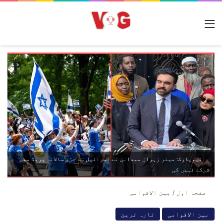
مینو
نیویارک: میئر زہران ممدانی نے اسرائیل سے جڑی سالانہ پریڈ میں
شرکت نہیں کی
صفحہ اول
/
بین الاقوامی
بین الاقوامی
تازہ ترین