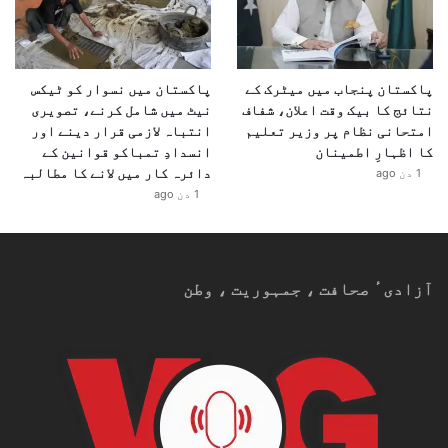
پاکستان پنجاب میں میٹرک کے
پاکستان میں نسوار کو ٹیکس
نتائج کا بیک وقت اعلان، شفاف
نیٹ میں شامل کرنے، تصویری
امتحانی نظام پر وزیر تعلیم
انتباہ لازمی قرار دینے اور
کا اظہارِ اطمینان
انسدادِ تمباکو قوانین کے
دائرہ کار میں لانے کا مطالبہ
1 دن ago
1 دن ago
آزادیٴ صحافت ، جمہوریت ، وطن