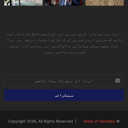
دنیا بھر سے تازہ ترین خبریں اور اپ ڈیٹس حاصل کرنے کے لیے
وائس آف جرمنی اردو خبریں آپ کا قابل اعتماد ذریعہ ہے۔ براہ
کرم ہمیں سوشل میڈیا پر فالو کریں اور ہماری تازہ ترین
خبروں سے باخبر رہیں۔
RSS
TikTok
Instagram
YouTube
LinkedIn
Facebook
X
اپنا
ای
میل
کا
پتا
لکھو
Voice of Germany
© Copyright 2026, All Rights Reserved |