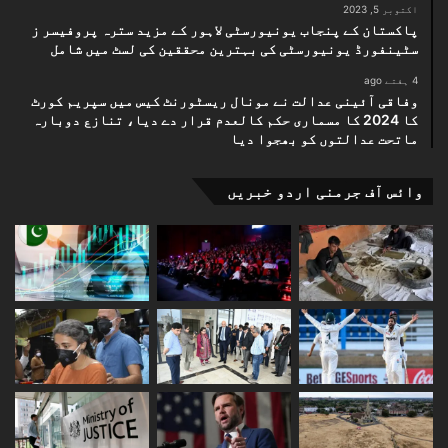
اکتوبر 5, 2023
پاکستان کے پنجاب یونیورسٹی لاہور کے مزید سترہ پروفیسر ز
سٹینفورڈ یونیورسٹی کی بہترین محققین کی لسٹ میں شامل
4 ہفتے ago
وفاقی آئینی عدالت نے مونال ریسٹورنٹ کیس میں سپریم کورٹ
کا 2024 کا مسماری حکم کالعدم قرار دے دیا، تنازع دوبارہ
ماتحت عدالتوں کو بھجوا دیا
وائس آف جرمنی اردو خبریں