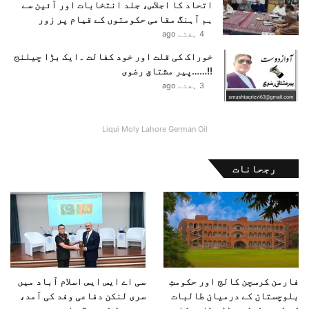
اتحاد کا اجلاس، جلد انتخابات اور آئین سے
ٹ
ہم آہنگ مقامی حکومتوں کے قیام پر زور
ھ
4 ہفتے ago
گ
ئ
خوراک کی قلت اور خود کفالت ۔ایک بڑا چیلنج
ے
!!……پیر مشتاق رضوی
،
3 ہفتے ago
ر
پ
و
Liqui Moly Lahore German Oil
ر
ٹ
رجحانات
فارمن کرسچن کالج اور حکومتِ
سی اے ایس ایس اسلام آباد میں
بلوچستان کے درمیان طالبات
سری لنکن دفاعی وفد کی آمد،