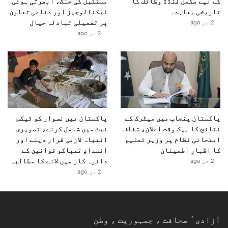
کے لیے مکمل فنڈڈ وظائف کا
مستقبل کی جنگ، ابھرتی ہوئی
تاریخی معاہدہ
ٹیکنالوجیز اور دفاعی تعاون
پر تفصیلی تبادلہ خیال
2 دن ago
2 دن ago
پاکستان پنجاب میں میٹرک کے
پاکستان میں نسوار کو ٹیکس
نتائج کا بیک وقت اعلان، شفاف
نیٹ میں شامل کرنے، تصویری
امتحانی نظام پر وزیر تعلیم
انتباہ لازمی قرار دینے اور
کا اظہارِ اطمینان
انسدادِ تمباکو قوانین کے
دائرہ کار میں لانے کا مطالبہ
2 دن ago
2 دن ago
آزادیٴ صحافت ، جمہوریت ، وطن