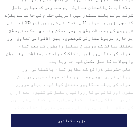
a
اسلام آباد: پاکستان نے ایک اہم سفارتی کامیابی حاصل
n
کرتے ہوئے بلند سمندر میں امریکی حکام کی جانب سے پکڑے
e
گئے جہازوں پر سوار 11 پاکستانی شہریوں اور 20 ایرانی
m
شہریوں کی بحفاظت وطن واپسی ممکن بنا دی۔ حکومتی سطح
a
پر جاری مربوط سفارتی کوششوں، بین الاقوامی تعاون اور
i
l
مختلف ممالک کے درمیان مسلسل رابطوں کے بعد تمام
افراد کو سنگاپور اور بنکاک کے راستے بحفاظت اپنے وطن
واپس لانے کا عمل مکمل کیا جا رہا ہے۔
اعلیٰ حکومتی ذرائع کے مطابق تمام پاکستانی اور
ایرانی شہری اچھی صحت اور بلند حوصلے میں ہیں۔ ان
افراد کو پہلے سنگاپور منتقل کیا گیا، جہاں ضروری
سفری اور قانونی کارروائیاں مکمل کی گئیں، بعد ازاں
انہیں بنکاک پہنچایا گیا، جہاں سے پاکستانی شہریوں
کی اسلام آباد واپسی کے لیے خصوصی سفری انتظامات کیے
گئے۔
مزید دکھائیں
حکام کے مطابق تمام پاکستانی شہری اسلام آباد آنے والی
پرواز میں سوار ہو چکے ہیں اور ان کی وطن واپسی آج رات