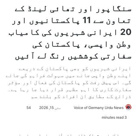
سنگاپور اور تھائی لینڈ کے
تعاون سے 11 پاکستانیوں اور
20 ایرانی شہریوں کی کامیاب
وطن واپسی، پاکستان کی
سفارتی کوششیں رنگ لے آئیں
ایرانی شہریوں کو بھی پاکستان کے ذریعے
اپنے وطن واپس جانے میں سہولت فراہم کی جائے
گی۔ اس پیش رفت کو پاکستان کی فعال اور مؤثر
سفارت کاری کا اہم مظہر قرار دیا جا رہا ہے۔
ذرائع کے مطابق ان افراد کو بلند سم
Voice of Germany Urdu News
S
مئی 15, 2026
54
e
3 minutes read
n
d
سید عاطف ندیم-پاکستان،وائس آف جرمنی اردو نیوز