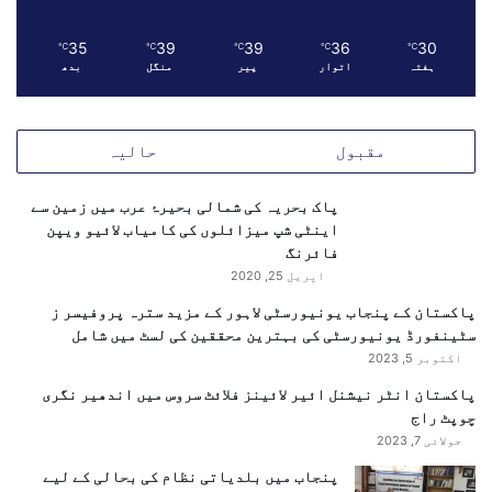
ل
ی
35
39
39
36
30
م
℃
℃
℃
℃
℃
ہفتہ
اتوار
پیر
منگل
بدھ
ی
ش
ف
ا
مقبول
حالیہ
ف
ی
پاک بحریہ کی شمالی بحیرۂ عرب میں زمین سے
ت
اینٹی شپ میزائلوں کی کامیاب لائیو ویپن
پ
فائرنگ
ر
اپریل 25, 2020
ب
ڑ
پاکستان کے پنجاب یونیورسٹی لاہور کے مزید سترہ پروفیسر ز
ے
سٹینفورڈ یونیورسٹی کی بہترین محققین کی لسٹ میں شامل
س
اکتوبر 5, 2023
و
پاکستان انٹر نیشنل ائیر لائینز فلائٹ سروس میں اندھیر نگری
ا
چوپٹ راج
ل
ا
جولائی 7, 2023
ت
پنجاب میں بلدیاتی نظام کی بحالی کے لیے
ا