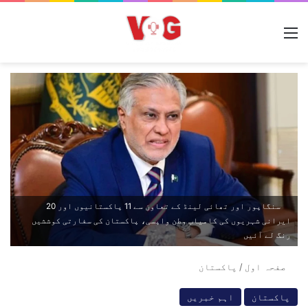
مینو
سنگاپور اور تھائی لینڈ کے تعاون سے 11 پاکستانیوں اور 20
ایرانی شہریوں کی کامیاب وطن واپسی، پاکستان کی سفارتی کوششیں
رنگ لے آئیں
صفحہ اول
/
پاکستان
پاکستان
اہم خبریں