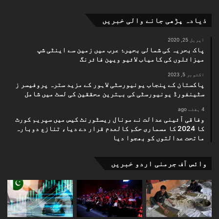
ذیادہ پڑھی جانے والی خبریں
اپریل 25, 2020
پاک بحریہ کی شمالی بحیرۂ عرب میں زمین سے اینٹی شپ
میزائلوں کی کامیاب لائیو ویپن فائرنگ
اکتوبر 5, 2023
پاکستان کے پنجاب یونیورسٹی لاہور کے مزید سترہ پروفیسر ز
سٹینفورڈ یونیورسٹی کی بہترین محققین کی لسٹ میں شامل
4 ہفتے ago
وفاقی آئینی عدالت نے مونال ریسٹورنٹ کیس میں سپریم کورٹ
کا 2024 کا مسماری حکم کالعدم قرار دے دیا، تنازع دوبارہ
ماتحت عدالتوں کو بھجوا دیا
وائس آف جرمنی اردو خبریں