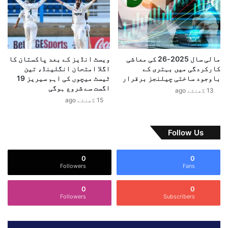
ا
م
غزہ کی پٹی میں ہو یا مغربی کنارے میں۔
ی
ف
ر
و
ا
ن
ن
ک
ی
ا
مالی سال 2025-26 کی معاشی
ویسٹ انڈیز کے بعد پاکستان کا
و
ل
کارکردگی میں بہتری کے
اگلا امتحان انگلینڈ، تین
ز
باوجود ساختی چیلنجز برقرار
ٹیسٹ میچوں کی اہم سیریز 19
ا
اگست سے شروع ہوگی
13 گھنٹے ago
ر
15 گھنٹے ago
ت
خ
ا
Follow Us
ر
ج
0
0
ہ
Followers
Fans
0
0
Followers
Subscribers