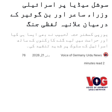
سوشل میڈیا پر اسرائیلی
وزراء ساعر اور بن گوئیر کے
درمیان علانیہ لفظی جنگ
یورپی کمشنر حجہ لحبیب نے بھی ایسا ہی کیا
اور حراست میں لیے گئے کارکنوں کے ساتھ
اسرائیل کے سلوک پر شدید تنقید کی۔
Voice of Germany Urdu News
S
مئی 21, 2026
76
e
2 minutes read
n
d
a
n
e
m
a
i