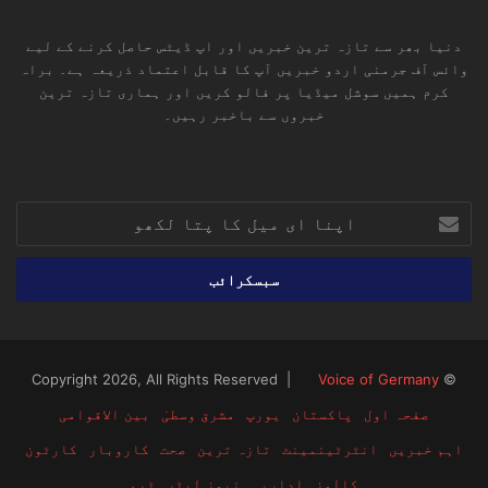
دنیا بھر سے تازہ ترین خبریں اور اپ ڈیٹس حاصل کرنے کے لیے
وائس آف جرمنی اردو خبریں آپ کا قابل اعتماد ذریعہ ہے۔ براہ
کرم ہمیں سوشل میڈیا پر فالو کریں اور ہماری تازہ ترین
خبروں سے باخبر رہیں۔
RSS
TikTok
Instagram
YouTube
LinkedIn
Facebook
X
اپنا
ای
میل
کا
پتا
لکھو
Voice of Germany
© Copyright 2026, All Rights Reserved |
صفحہ اول
پاکستان
یورپ
مشرق وسطیٰ
بین الاقوامی
اہم خبریں
انٹرٹینمینٹ
تازہ ترین
صحت
کاروبار
کارٹون
کالمز
اداریہ
نیوز لیٹر
ٹیم