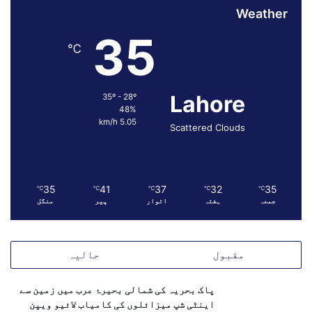
Weather
35
℃
Lahore
35º - 28º
48%
5.05 km/h
Scattered Clouds
35
41
37
32
35
℃
℃
℃
℃
℃
جمعہ
ہفتہ
اتوار
پیر
منگل
مقبول
حالیہ
پاک بحریہ کی شمالی بحیرۂ عرب میں زمین سے
اینٹی شپ میزائلوں کی کامیاب لائیو ویپن