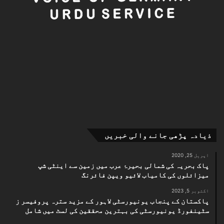
ذیادہ پڑھی جانے والی خبریں
اپریل 25, 2020
پاک بحریہ کی شمالی بحیرۂ عرب میں زمین سے اینٹی شپ
میزائلوں کی کامیاب لائیو ویپن فائرنگ
اکتوبر 5, 2023
پاکستان کے پنجاب یونیورسٹی لاہور کے مزید سترہ پروفیسر ز
سٹینفورڈ یونیورسٹی کی بہترین محققین کی لسٹ میں شامل