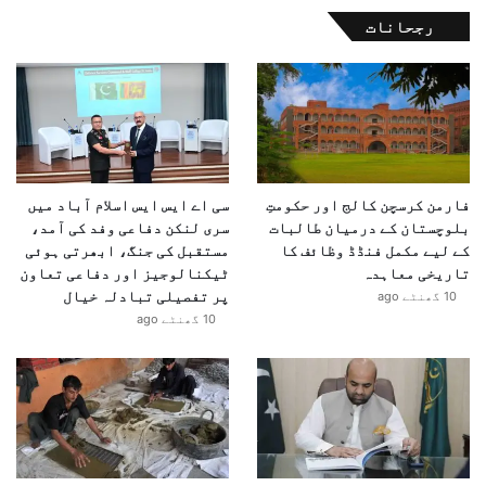
رجحانات
فارمن کرسچن کالج اور حکومتِ
سی اے ایس ایس اسلام آباد میں
بلوچستان کے درمیان طالبات
سری لنکن دفاعی وفد کی آمد،
کے لیے مکمل فنڈڈ وظائف کا
مستقبل کی جنگ، ابھرتی ہوئی
تاریخی معاہدہ
ٹیکنالوجیز اور دفاعی تعاون
پر تفصیلی تبادلہ خیال
10 گھنٹے ago
10 گھنٹے ago