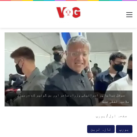
مینو
سوشل میڈیا پر اسرائیلی وزراء ساعر اور بن گوئیر کے درمیان
علانیہ لفظی جنگ
صفحہ اول
/
یورپ
یورپ
تازہ ترین