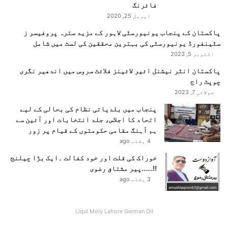
فائرنگ
اپریل 25, 2020
پاکستان کے پنجاب یونیورسٹی لاہور کے مزید سترہ پروفیسر ز
سٹینفورڈ یونیورسٹی کی بہترین محققین کی لسٹ میں شامل
اکتوبر 5, 2023
پاکستان انٹر نیشنل ائیر لائینز فلائٹ سروس میں اندھیر نگری
چوپٹ راج
جولائی 7, 2023
پنجاب میں بلدیاتی نظام کی بحالی کے لیے
اتحاد کا اجلاس، جلد انتخابات اور آئین سے
ہم آہنگ مقامی حکومتوں کے قیام پر زور
4 ہفتے ago
خوراک کی قلت اور خود کفالت ۔ایک بڑا چیلنج
!!……پیر مشتاق رضوی
3 ہفتے ago
Liqui Moly Lahore German Oil