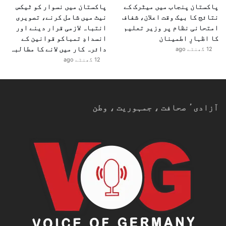
پاکستان پنجاب میں میٹرک کے
پاکستان میں نسوار کو ٹیکس
نتائج کا بیک وقت اعلان، شفاف
نیٹ میں شامل کرنے، تصویری
امتحانی نظام پر وزیر تعلیم
انتباہ لازمی قرار دینے اور
کا اظہارِ اطمینان
انسدادِ تمباکو قوانین کے
دائرہ کار میں لانے کا مطالبہ
12 گھنٹے ago
12 گھنٹے ago
آزادیٴ صحافت ، جمہوریت ، وطن