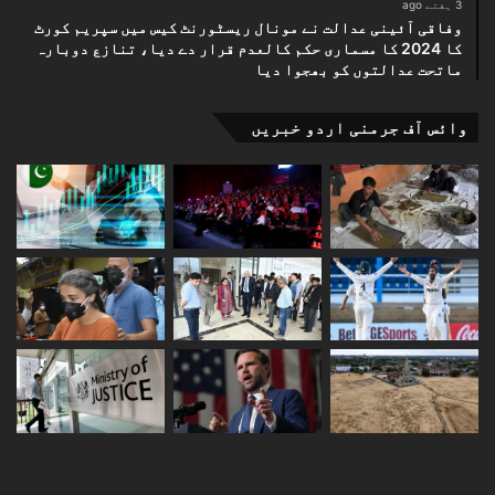
3 ہفتے ago
وفاقی آئینی عدالت نے مونال ریسٹورنٹ کیس میں سپریم کورٹ
کا 2024 کا مسماری حکم کالعدم قرار دے دیا، تنازع دوبارہ
ماتحت عدالتوں کو بھجوا دیا
وائس آف جرمنی اردو خبریں