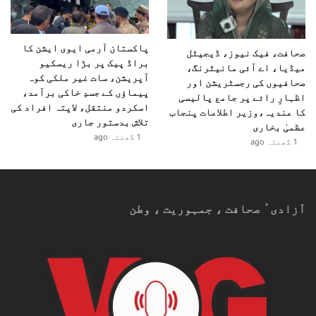
پاکستان آرمی ایوی ایشن کا
صحافت، فیک نیوز، ڈیجیٹل
براڈ پیک پر بڑا ریسکیو
میڈیا، اے آئی مانیٹرنگ،
آپریشن، سات غیر ملکی کوہ
صحافیوں کی رجسٹریشن اور
پیماؤں کے جسدِ خاکی برآمد،
اظہارِ رائے پر جامع پالیسی
اسکردو منتقل، لاپتہ افراد کی
کا عندیہ،وزیر اطلاعات پنجاب
تلاش بدستور جاری
عظمیٰ بخاری
1 گھنٹہ ago
1 گھنٹہ ago
آزادیٴ صحافت ، جمہوریت ، وطن