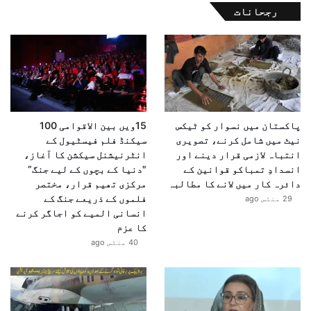
رجحانات
پاکستان میں نسوار کو ٹیکس
15ویں بین الاقوامی 100
نیٹ میں شامل کرنے، تصویری
سیکنڈ فلم فیسٹیول کے
انتباہ لازمی قرار دینے اور
انٹرنیشنل سیکشن کا آغاز،
انسدادِ تمباکو قوانین کے
"دنیا کے بچوں کے لیے جنگ”
دائرہ کار میں لانے کا مطالبہ
مرکزی تھیم قرار، مختصر
فلموں کے ذریعے جنگ کے
29 منٹس ago
انسانی المیے کو اجاگر کرنے
کا عزم
40 منٹس ago