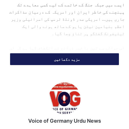
ایسے میں جبکہ جنگ کے خاتمے کے لیے کسی معاہدے تک
پہنچنے کی خاطر ایران اور امریکہ کے درمیان مذاکرات
جاری ہیں… امریکی صدر ڈونلڈ ٹرمپ کی اسرائیلی وزیر
اعظم بنیامین نیتن یاہو کے ساتھ ہونے والی ایک
ٹیلیفونک گفتگو پر تناؤ چھا گیا۔
اس حوالے سے تین با خبر ذرائع نے انکشاف کیا ہے کہ اس
کال کے بعد نیتن یاہو "شدید تناؤ کی حالت میں” تھے۔ یہ
مزید دکھائیں
بات axios ویب سائٹ نے اپنی رپورٹ میں بتائی ہے۔
ایک با خبر امریکی ذریعے نے بتایا کہ ٹرمپ نے اسرائیلی
وزیر اعظم کو مطلع کیا کہ ثالث کار ایک "اعلامیہ نیت” پر
کام کر رہے ہیں جس پر امریکہ اور ایران دونوں دستخط
کریں گے تاکہ جنگ کا با ضابطہ خاتمہ کیا جا سکے اور
ایرانی جوہری پروگرام اور آبنائے ہرمز کو کھولنے
جیسے مسائل پر 30 دن کی مدت کے مذاکرات شروع کیے جا
سکیں۔
Voice of Germany Urdu News
دو اسرائیلی ذرائع نے واضح کیا کہ دونوں رہنماؤں نے