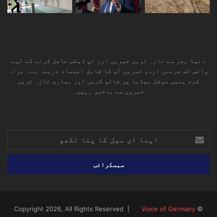
دنیا بھر سے تازہ ترین خبریں اور اپ ڈیٹس حاصل کرنے کے لیے
وائس آف جرمنی اردو خبریں آپ کا قابل اعتماد ذریعہ ہے۔ براہ
کرم ہمیں سوشل میڈیا پر فالو کریں اور ہماری تازہ ترین
خبروں سے باخبر رہیں۔
RSS
TikTok
Instagram
YouTube
LinkedIn
Facebook
X
اپنا
ای
میل
کا
پتا
لکھو
Voice of Germany
© Copyright 2026, All Rights Reserved |