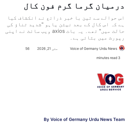
درمیان گرما گرم فون کال
اس حوالے سے تین با خبر ذرائع نے انکشاف کیا
ہے کہ اس کال کے بعد نیتن یاہو "شدید تناؤ کی
حالت میں" تھے۔ یہ بات axios ویب سائٹ نے اپنی
رپورٹ میں بتائی ہے۔
Voice of Germany Urdu News
S
مئی 21, 2026
56
e
3 minutes read
n
d
a
n
e
m
a
i
l
By Voice of Germany Urdu News Team