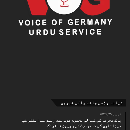
ذیادہ پڑھی جانے والی خبریں
اپریل 25, 2020
پاک بحریہ کی شمالی بحیرۂ عرب میں زمین سے اینٹی شپ
میزائلوں کی کامیاب لائیو ویپن فائرنگ