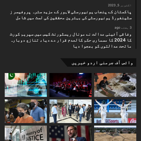
اکتوبر 5, 2023
پاکستان کے پنجاب یونیورسٹی لاہور کے مزید سترہ پروفیسر ز
سٹینفورڈ یونیورسٹی کی بہترین محققین کی لسٹ میں شامل
3 ہفتے ago
وفاقی آئینی عدالت نے مونال ریسٹورنٹ کیس میں سپریم کورٹ
کا 2024 کا مسماری حکم کالعدم قرار دے دیا، تنازع دوبارہ
ماتحت عدالتوں کو بھجوا دیا
وائس آف جرمنی اردو خبریں