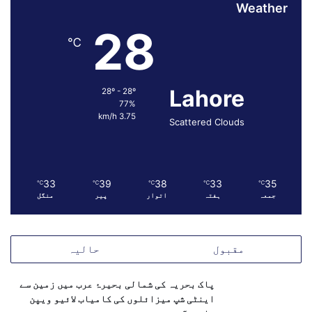
Weather
م
ع
28
ا
℃
ہ
د
ے
Lahore
28º - 28º
ک
77%
ی
3.75 km/h
Scattered Clouds
ا
م
ی
د
پ
33
39
38
33
35
℃
℃
℃
℃
℃
جمعہ
ہفتہ
اتوار
پیر
منگل
ی
د
ا
ہ
مقبول
حالیہ
و
گ
پاک بحریہ کی شمالی بحیرۂ عرب میں زمین سے
ئ
اینٹی شپ میزائلوں کی کامیاب لائیو ویپن
ی