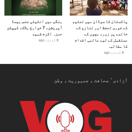
پاکستان کا سوڈان میں تعلیم
ہنگو میں انٹیلی جنس بیسڈ
کے فوری تحفظ اور تنازع کے
آپریشن، 7 خوارج ہلاک، کیپٹن
خاتمے پر زور، بچوں کے
حمزہ اکرم شہید
مستقبل کے لیے عالمی اقدام
8 گھنٹے ago
کا مطالبہ
8 گھنٹے ago
آزادیٴ صحافت ، جمہوریت ، وطن