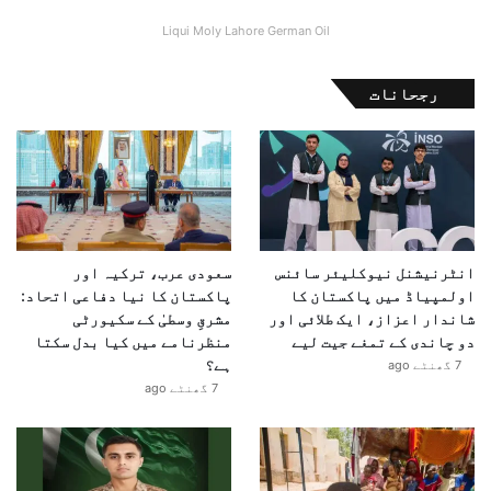
خ
Liqui Moly Lahore German Oil
ی
ا
ل
رجحانات
انٹرنیشنل نیوکلیئر سائنس
سعودی عرب، ترکیہ اور
اولمپیاڈ میں پاکستان کا
پاکستان کا نیا دفاعی اتحاد:
شاندار اعزاز، ایک طلائی اور
مشرقِ وسطیٰ کے سکیورٹی
دو چاندی کے تمغے جیت لیے
منظرنامے میں کیا بدل سکتا
ہے؟
7 گھنٹے ago
7 گھنٹے ago