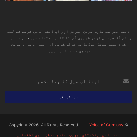
دنیا بھر سے تازہ ترین خبریں اور اپ ڈیٹس حاصل کرنے کے لیے
وائس آف جرمنی اردو خبریں آپ کا قابل اعتماد ذریعہ ہے۔ براہ
کرم ہمیں سوشل میڈیا پر فالو کریں اور ہماری تازہ ترین
خبروں سے باخبر رہیں۔
RSS
TikTok
Instagram
YouTube
LinkedIn
Facebook
X
اپنا
ای
میل
کا
پتا
لکھو
Voice of Germany
© Copyright 2026, All Rights Reserved |
صفحہ اول
پاکستان
یورپ
مشرق وسطیٰ
بین الاقوامی