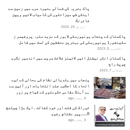
ل
و
ک
پاک بحریہ کی شمالی بحیرۂ عرب میں زمین سے
س
ر
اینٹی شپ میزائلوں کی کامیاب لائیو ویپن
ط
ک
فائرنگ
یٰ
ا
اپریل 25, 2020
ک
م
پاکستان کے پنجاب یونیورسٹی لاہور کے مزید سترہ پروفیسر ز
ی
ک
سٹینفورڈ یونیورسٹی کی بہترین محققین کی لسٹ میں شامل
ص
ر
اکتوبر 5, 2023
و
ن
ر
ے
پاکستان انٹر نیشنل ائیر لائینز فلائٹ سروس میں اندھیر نگری
ت
پ
چوپٹ راج
ح
ر
جولائی 7, 2023
ا
ا
ل
پنجاب میں بلدیاتی نظام کی بحالی کے لیے
ت
پ
اتحاد کا اجلاس، جلد انتخابات اور آئین سے
ف
ر
ہم آہنگ مقامی حکومتوں کے قیام پر زور
ا
ت
4 ہفتے ago
ق
ب
خوراک کی قلت اور خود کفالت ۔ایک بڑا چیلنج
ا
!!……پیر مشتاق رضوی
د
3 ہفتے ago
ل
ہ