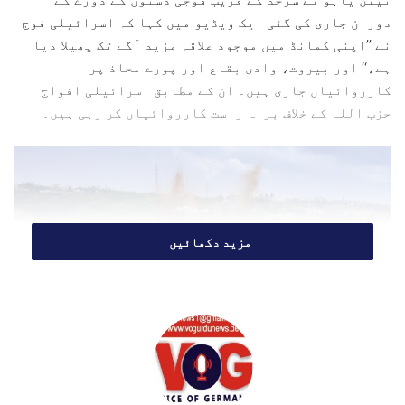
l
دوران جاری کی گئی ایک ویڈیو میں کہا کہ اسرائیلی فوج
نے ’’اپنی کمانڈ میں موجود علاقہ مزید آگے تک پھیلا دیا
ہے،‘‘ اور بیروت، وادی بقاع اور پورے محاذ پر
کارروائیاں جاری ہیں۔ ان کے مطابق اسرائیلی افواج
حزب اللہ کے خلاف براہ راست کارروائیاں کر رہی ہیں۔
مزید دکھائیں
رواں برس مارچ میں اسرائیلی فوج نے لیطانی دریا پر ایک
مرکزی پل کو دھماکے سے اڑا دیا تھا
تصویر: Ali