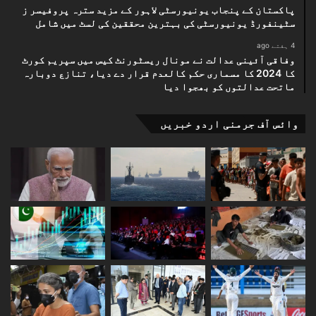
پاکستان کے پنجاب یونیورسٹی لاہور کے مزید سترہ پروفیسر ز
سٹینفورڈ یونیورسٹی کی بہترین محققین کی لسٹ میں شامل
4 ہفتے ago
وفاقی آئینی عدالت نے مونال ریسٹورنٹ کیس میں سپریم کورٹ
کا 2024 کا مسماری حکم کالعدم قرار دے دیا، تنازع دوبارہ
ماتحت عدالتوں کو بھجوا دیا
وائس آف جرمنی اردو خبریں