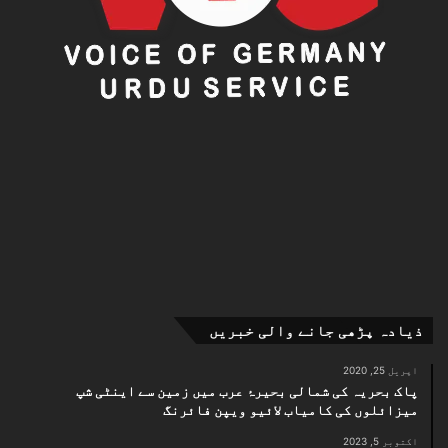
ذیادہ پڑھی جانے والی خبریں
اپریل 25, 2020
پاک بحریہ کی شمالی بحیرۂ عرب میں زمین سے اینٹی شپ
میزائلوں کی کامیاب لائیو ویپن فائرنگ
اکتوبر 5, 2023