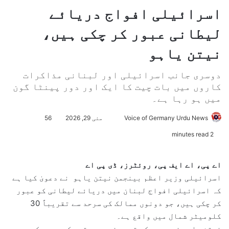
اسرائیلی افواج دریائے
لیطانی عبور کر چکی ہیں،
نیتن یاہو
دوسری جانب اسرائیلی اور لبنانی مذاکرات
کاروں میں بات چیت کا ایک اور دور پینٹا گون
میں ہو رہا ہے۔
Voice of Germany Urdu News
S
مئی 29, 2026
56
e
2 minutes read
n
d
اے پی، اے ایف پی، روئٹرز، ڈی پی اے
a
اسرائیلی وزیر اعظم بینجمن نیتن یاہو نے دعویٰ کیا ہے
n
کہ اسرائیلی افواج لبنان میں دریائے لیطانی کو عبور
e
کر چکی ہیں، جو دونوں ممالک کی سرحد سے تقریباً 30
m
کلومیٹر شمال میں واقع ہے۔
a
نیتن یاہو نے سرحد کے قریب فوجی دستوں کے دورے کے
i