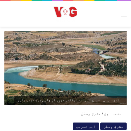
مینو
اسرائیلی افواج دریائے لیطانی عبور کر چکی ہیں، نیتن یاہو
صفحہ اول
/
مشرق وسطیٰ
مشرق وسطیٰ
اہم خبریں