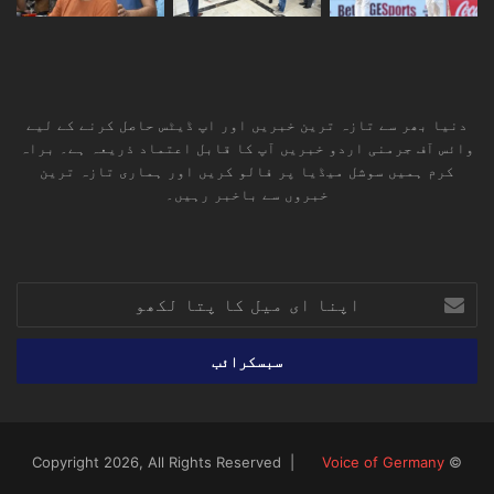
دنیا بھر سے تازہ ترین خبریں اور اپ ڈیٹس حاصل کرنے کے لیے
وائس آف جرمنی اردو خبریں آپ کا قابل اعتماد ذریعہ ہے۔ براہ
کرم ہمیں سوشل میڈیا پر فالو کریں اور ہماری تازہ ترین
خبروں سے باخبر رہیں۔
RSS
TikTok
Instagram
YouTube
LinkedIn
Facebook
X
اپنا
ای
میل
کا
پتا
لکھو
Voice of Germany
© Copyright 2026, All Rights Reserved |