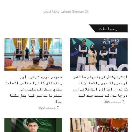
Liqui Moly Lahore German Oil
رجحانات
انٹرنیشنل نیوکلیئر سائنس
سعودی عرب، ترکیہ اور
اولمپیاڈ میں پاکستان کا
پاکستان کا نیا دفاعی اتحاد:
شاندار اعزاز، ایک طلائی اور
مشرقِ وسطیٰ کے سکیورٹی
دو چاندی کے تمغے جیت لیے
منظرنامے میں کیا بدل سکتا
ہے؟
7 گھنٹے ago
7 گھنٹے ago