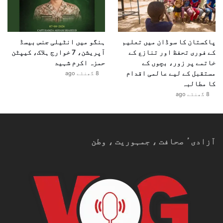
پاکستان کا سوڈان میں تعلیم
ہنگو میں انٹیلی جنس بیسڈ
کے فوری تحفظ اور تنازع کے
آپریشن، 7 خوارج ہلاک، کیپٹن
خاتمے پر زور، بچوں کے
حمزہ اکرم شہید
مستقبل کے لیے عالمی اقدام
8 گھنٹے ago
کا مطالبہ
8 گھنٹے ago
آزادیٴ صحافت ، جمہوریت ، وطن