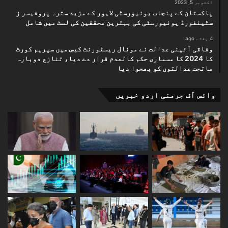
اکتوبر 5, 2023
پاکستان کے پنجاب یونیورسٹی لاہور کے مزید سترہ پروفیسر ز
سٹینفورڈ یونیورسٹی کی بہترین محققین کی لسٹ میں شامل
4 ہفتے ago
وفاقی آئینی عدالت نے مونال ریسٹورنٹ کیس میں سپریم کورٹ
کا 2024 کا مسماری حکم کالعدم قرار دے دیا، تنازع دوبارہ
ماتحت عدالتوں کو بھجوا دیا
وائس آف جرمنی اردو خبریں