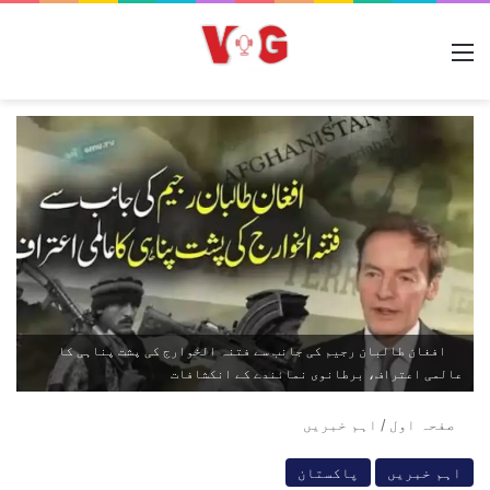
مینو
افغان طالبان رجیم کی جانب سے فتنہ الخوارج کی پشت پناہی کا
عالمی اعتراف، برطانوی نمائندے کے انکشافات
صفحہ اول
/
اہم خبریں
اہم خبریں
پاکستان