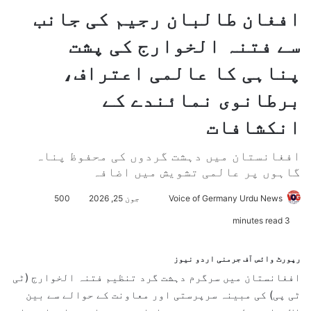
افغان طالبان رجیم کی جانب
سے فتنہ الخوارج کی پشت
پناہی کا عالمی اعتراف،
برطانوی نمائندے کے
انکشافات
افغانستان میں دہشت گردوں کی محفوظ پناہ
گاہوں پر عالمی تشویش میں اضافہ
Voice of Germany Urdu News
S
جون 25, 2026
500
e
3 minutes read
n
d
رپورٹ وائس آف جرمنی اردو نیوز
a
افغانستان میں سرگرم دہشت گرد تنظیم فتنہ الخوارج (ٹی
n
ٹی پی) کی مبینہ سرپرستی اور معاونت کے حوالے سے بین
e