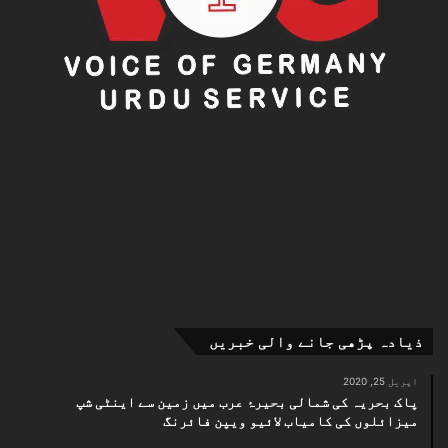
ذیادہ پڑھی جانے والی خبریں
اپریل 25, 2020
پاک بحریہ کی شمالی بحیرۂ عرب میں زمین سے اینٹی شپ
میزائلوں کی کامیاب لائیو ویپن فائرنگ