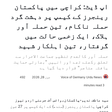
اپ ڈیٹ: کراچی میں پاکستان
رینجرز کے کیمپ پر دہشت گرد
حملہ ناکام، تین حملہ آور
ہلاک، ایک زخمی حالت میں
گرفتار، تین اہلکار شہید
حملہ آور کالعدم تنظیم جماعت الاحرار سے
تعلق رکھتے تھے اور انہیں "بھارتی حمایت
یافتہ عناصر" قرار دیا گیا ہے
Voice of Germany Urdu News
S
جون 28, 2026
492
e
3 minutes read
n
d
سید عاطف ندیم-پاکستان،وائس آف جرمنی اردو نیوز
a
کراچی:
پاکستان رینجرز (سندھ) کے ایک کیمپ پر 27 جون
n