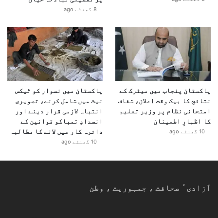
8 گھنٹے ago
پاکستان پنجاب میں میٹرک کے
پاکستان میں نسوار کو ٹیکس
نتائج کا بیک وقت اعلان، شفاف
نیٹ میں شامل کرنے، تصویری
امتحانی نظام پر وزیر تعلیم
انتباہ لازمی قرار دینے اور
کا اظہارِ اطمینان
انسدادِ تمباکو قوانین کے
دائرہ کار میں لانے کا مطالبہ
10 گھنٹے ago
10 گھنٹے ago
آزادیٴ صحافت ، جمہوریت ، وطن