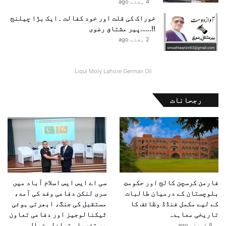
4 ہفتے ago
خوراک کی قلت اور خود کفالت ۔ایک بڑا چیلنج
!!……پیر مشتاق رضوی
2 ہفتے ago
Liqui Moly Lahore German Oil
رجحانات
فارمن کرسچن کالج اور حکومتِ
سی اے ایس ایس اسلام آباد میں
بلوچستان کے درمیان طالبات
سری لنکن دفاعی وفد کی آمد،
کے لیے مکمل فنڈڈ وظائف کا
مستقبل کی جنگ، ابھرتی ہوئی
تاریخی معاہدہ
ٹیکنالوجیز اور دفاعی تعاون
پر تفصیلی تبادلہ خیال
8 گھنٹے ago