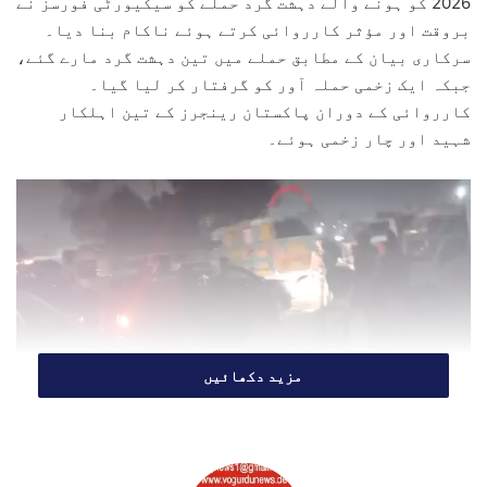
2026 کو ہونے والے دہشت گرد حملے کو سیکیورٹی فورسز نے
e
بروقت اور مؤثر کارروائی کرتے ہوئے ناکام بنا دیا۔
m
سرکاری بیان کے مطابق حملے میں تین دہشت گرد مارے گئے،
a
جبکہ ایک زخمی حملہ آور کو گرفتار کر لیا گیا۔
i
l
کارروائی کے دوران پاکستان رینجرز کے تین اہلکار
شہید اور چار زخمی ہوئے۔
مزید دکھائیں
سرکاری اعلامیے کے مطابق دہشت گردوں نے کراچی میں
پاکستان رینجرز (سندھ) کے ایک کیمپ کو نشانہ بنایا۔