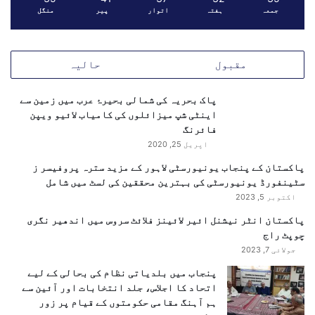
جمعہ
ہفتہ
اتوار
پیر
منگل
امن و استحکام کو یقینی بنایا جا سکے۔
ر
و
ا
ئ
مقبول
حالیہ
ی
پاک بحریہ کی شمالی بحیرۂ عرب میں زمین سے
اینٹی شپ میزائلوں کی کامیاب لائیو ویپن
فائرنگ
اپریل 25, 2020
پاکستان کے پنجاب یونیورسٹی لاہور کے مزید سترہ پروفیسر ز
سٹینفورڈ یونیورسٹی کی بہترین محققین کی لسٹ میں شامل
اکتوبر 5, 2023
پاکستان انٹر نیشنل ائیر لائینز فلائٹ سروس میں اندھیر نگری
چوپٹ راج
جولائی 7, 2023
پنجاب میں بلدیاتی نظام کی بحالی کے لیے
اتحاد کا اجلاس، جلد انتخابات اور آئین سے
ہم آہنگ مقامی حکومتوں کے قیام پر زور