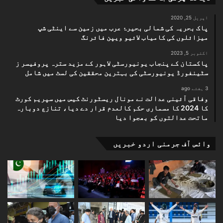
اپریل 25, 2020
پاک بحریہ کی شمالی بحیرۂ عرب میں زمین سے اینٹی شپ
میزائلوں کی کامیاب لائیو ویپن فائرنگ
اکتوبر 5, 2023
پاکستان کے پنجاب یونیورسٹی لاہور کے مزید سترہ پروفیسر ز
سٹینفورڈ یونیورسٹی کی بہترین محققین کی لسٹ میں شامل
3 ہفتے ago
وفاقی آئینی عدالت نے مونال ریسٹورنٹ کیس میں سپریم کورٹ
کا 2024 کا مسماری حکم کالعدم قرار دے دیا، تنازع دوبارہ
ماتحت عدالتوں کو بھجوا دیا
وائس آف جرمنی اردو خبریں