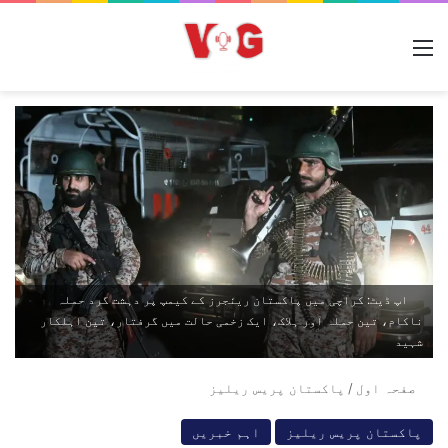
مینو
اپ ڈیٹ: کراچی میں پاکستان رینجرز کے کیمپ پر دہشت گرد حملہ
ناکام، تین حملہ آور ہلاک، ایک زخمی حالت میں گرفتار، تین اہلکار
شہید
صفحہ اول
/
پاکستان پریس ریلیز
پاکستان پریس ریلیز
اہم خبریں