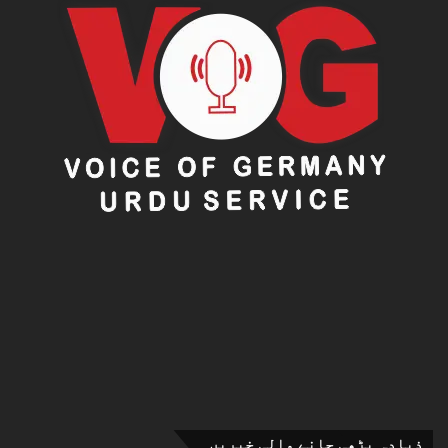
ذیادہ پڑھی جانے والی خبریں