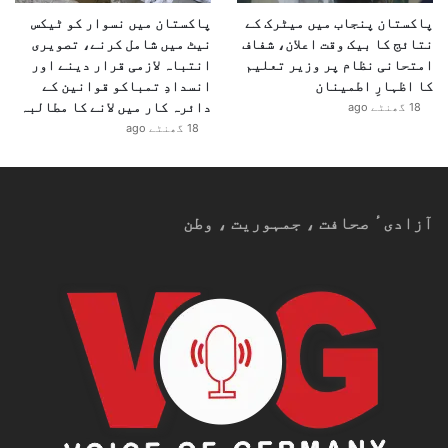
پاکستان پنجاب میں میٹرک کے
پاکستان میں نسوار کو ٹیکس
نتائج کا بیک وقت اعلان، شفاف
نیٹ میں شامل کرنے، تصویری
امتحانی نظام پر وزیر تعلیم
انتباہ لازمی قرار دینے اور
کا اظہارِ اطمینان
انسدادِ تمباکو قوانین کے
دائرہ کار میں لانے کا مطالبہ
18 گھنٹے ago
18 گھنٹے ago
آزادیٴ صحافت ، جمہوریت ، وطن