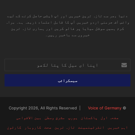
دنیا بھر سے تازہ ترین خبریں اور اپ ڈیٹس حاصل کرنے کے لیے
وائس آف جرمنی اردو خبریں آپ کا قابل اعتماد ذریعہ ہے۔ براہ
کرم ہمیں سوشل میڈیا پر فالو کریں اور ہماری تازہ ترین
خبروں سے باخبر رہیں۔
RSS
TikTok
Instagram
YouTube
LinkedIn
Facebook
X
اپنا
ای
میل
کا
پتا
لکھو
Voice of Germany
© Copyright 2026, All Rights Reserved |
صفحہ اول
پاکستان
یورپ
مشرق وسطیٰ
بین الاقوامی
اہم خبریں
انٹرٹینمینٹ
تازہ ترین
صحت
کاروبار
کارٹون