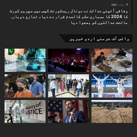
4 ہفتے ago
وفاقی آئینی عدالت نے مونال ریسٹورنٹ کیس میں سپریم کورٹ
کا 2024 کا مسماری حکم کالعدم قرار دے دیا، تنازع دوبارہ
ماتحت عدالتوں کو بھجوا دیا
وائس آف جرمنی اردو خبریں