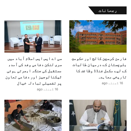
رجحانات
فارمن کرسچن کالج اور حکومتِ
سی اے ایس ایس اسلام آباد میں
بلوچستان کے درمیان طالبات
سری لنکن دفاعی وفد کی آمد،
کے لیے مکمل فنڈڈ وظائف کا
مستقبل کی جنگ، ابھرتی ہوئی
تاریخی معاہدہ
ٹیکنالوجیز اور دفاعی تعاون
پر تفصیلی تبادلہ خیال
16 گھنٹے ago
16 گھنٹے ago