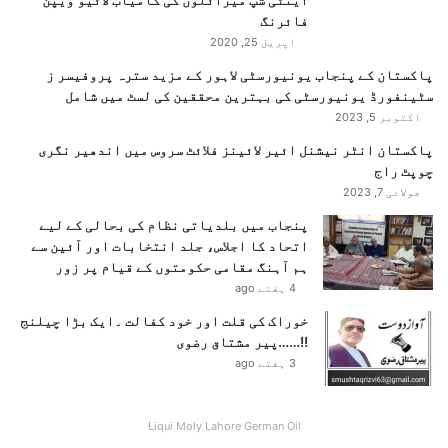
فائرنگ
اپریل 25, 2020
پاکستان کے پنجاب یونیورسٹی لاہور کے مزید سترہ پروفیسر ز
سٹینفورڈ یونیورسٹی کی بہترین محققین کی لسٹ میں شامل
اکتوبر 5, 2023
پاکستان انٹر نیشنل ائیر لائینز فلائٹ سروس میں اندھیر نگری
چوپٹ راج
جولائی 7, 2023
پنجاب میں بلدیاتی نظام کی بحالی کے لیے
اتحاد کا اجلاس، جلد انتخابات اور آئین سے
ہم آہنگ مقامی حکومتوں کے قیام پر زور
4 ہفتے ago
خوراک کی قلت اور خود کفالت ۔ایک بڑا چیلنج
!!……پیر مشتاق رضوی
3 ہفتے ago
Liqui Moly Lahore German Oil