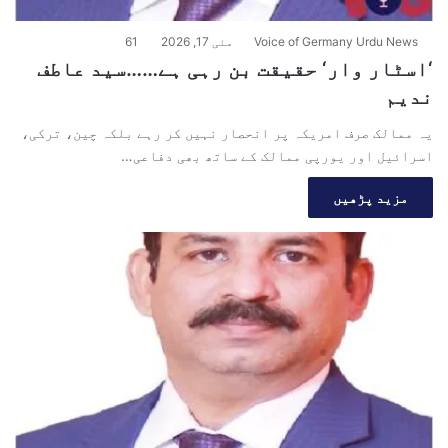
Voice of Germany Urdu News
مئی 17, 2026
61
‘اسٹار وار‘ حقیقت بن رہی ہے……سید عاطف
ندیم
یہ ممالک صرف امریکہ پر انحصار نہیں کر رہے بلکہ چین، ترکی،
اسرائیل اور یورپی ممالک کے ساتھ بھی دفاعی…
مزید پڑھیں