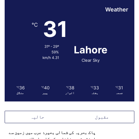
Weather
31
℃
Lahore
31º - 29º
59%
4.31 km/h
Clear Sky
36
40
38
33
31
℃
℃
℃
℃
℃
جمعہ
ہفتہ
اتوار
پیر
منگل
مقبول
حالیہ
پاک بحریہ کی شمالی بحیرۂ عرب میں زمین سے
اینٹی شپ میزائلوں کی کامیاب لائیو ویپن