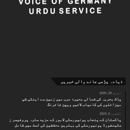
ذیادہ پڑھی جانے والی خبریں
اپریل 25, 2020
پاک بحریہ کی شمالی بحیرۂ عرب میں زمین سے اینٹی شپ
میزائلوں کی کامیاب لائیو ویپن فائرنگ
اکتوبر 5, 2023
پاکستان کے پنجاب یونیورسٹی لاہور کے مزید سترہ پروفیسر ز
سٹینفورڈ یونیورسٹی کی بہترین محققین کی لسٹ میں شامل