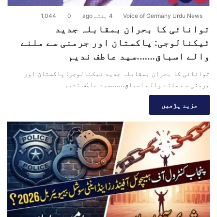
Voice of Germany Urdu News
4 ہفتے ago
0
1,044
توانائی کا بحران بمقابلہ جدید
ٹیکنالوجی: پاکستان اور جرمنی سے ملنے
والے اسباق…….سید عاطف ندیم
توانائی کا بحران بمقابلہ جدید ٹیکنالوجی: پاکستان اور
جرمنی سے ملنے والے اسباق.......سید عاطف ندیم
مزید پڑھیں