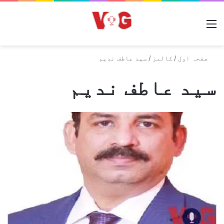
مینو
صفحہ اول
/
کالمز
/
سید عاطف ندیم
سید عاطف ندیم