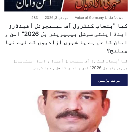
Voice of Germany Urdu News
جولائی 3, 2026
483
کیا "پنجاب کنٹرول آف ہیبیچوئل آفینڈرز
اینڈ اینٹی سوشل بیہیویئر بل 2026” امن و
امان کا حل ہے یا شہری آزادیوں کے لیے نیا
چیلنج؟
کیا "پنجاب کنٹرول آف ہیبیچوئل آفینڈرز اینڈ اینٹی سوشل
بیہیویئر بل 2026" امن و امان کا حل ہے یا شہری…
مزید پڑھیں