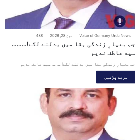
Voice of Germany Urdu News
جون 28, 2026
488
جب معیارِ زندگی بقا میں بدلنے لگے!………
سید عاطف ندیم
جب معیارِ زندگی بقا میں بدلنے لگے!.........سید عاطف ندیم
مزید پڑھیں