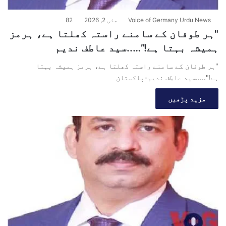
Voice of Germany Urdu News
مئی 2, 2026
82
"ہر طوفان کے سامنے راستہ کھلتا ہے، ہرمز
ہمیشہ بہتا ہے!”…..سید عاطف ندیم
"ہر طوفان کے سامنے راستہ کھلتا ہے، ہرمز ہمیشہ بہتا
ہے!".....سید عاطف ندیم-پاکستان
مزید پڑھیں