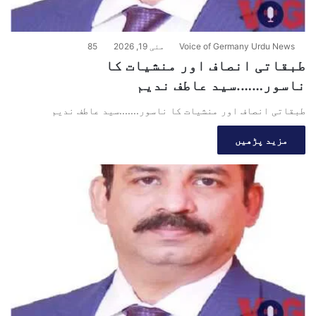
Voice of Germany Urdu News
مئی 19, 2026
85
طبقاتی انصاف اور منشیات کا
ناسور…….سید عاطف ندیم
طبقاتی انصاف اور منشیات کا ناسور.......سید عاطف ندیم
مزید پڑھیں