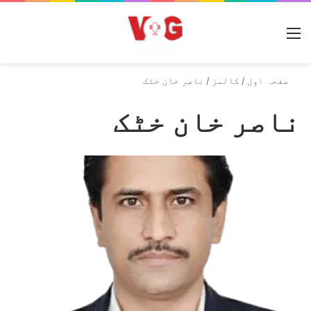
مینو
صفحہ اول
/
کالمز
/
ناصر خان خٹک
ناصر خان خٹک