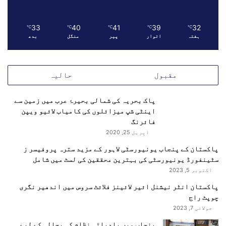
33
40
41
39
32
℃
℃
℃
℃
℃
ہفتہ
اتوار
پیر
منگل
بدھ
مقبول
حالیہ
پاک بحریہ کی شمالی بحیرۂ عرب میں زمین سے
اینٹی شپ میزائلوں کی کامیاب لائیو ویپن
فائرنگ
اپریل 25, 2020
پاکستان کے پنجاب یونیورسٹی لاہور کے مزید سترہ پروفیسر ز
سٹینفورڈ یونیورسٹی کی بہترین محققین کی لسٹ میں شامل
اکتوبر 5, 2023
پاکستان انٹر نیشنل ائیر لائینز فلائٹ سروس میں اندھیر نگری
چوپٹ راج
جولائی 7, 2023
پنجاب میں بلدیاتی نظام کی بحالی کے لیے