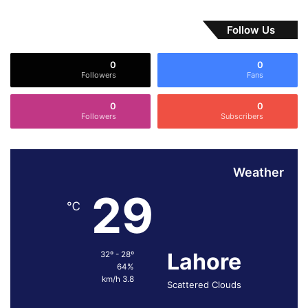
Follow Us
0
0
Followers
Fans
0
0
Followers
Subscribers
Weather
29
℃
Lahore
32º - 28º
64%
3.8 km/h
Scattered Clouds