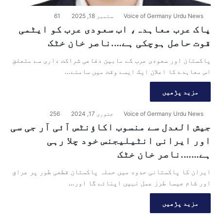
Voice of Germany Urdu News
ستمبر 18, 2025
61
پاک عرب معاہدہ، اب سعودی عرب کو ایٹمی
قوت حاصل ہوچکی ہے….ناصر خان خٹک
پاکستان اور سعودی عرب کے مابین دفاعی شراکت داری سے متعلق
اس معاہدے کا اعلان ایک ایسے وقت میں سامنے…
مزید پڑھیں
Voice of Germany Urdu News
جنوری 17, 2024
256
جیش العدل سے منسوب اکاؤنٹس آئی آر جی سی
اور ایرانی انٹیلیجنس خود چلا رہی
ہے…….ناصر خان خٹک
ایران کا پاکستانی حدود میں حملہ پاکستان قطعی طور پر عراق
اور شام جیسا طرز عمل نہیں اپنائے گا اور…
مزید پڑھیں