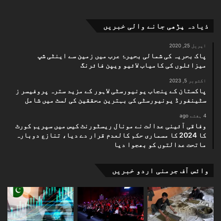
ذیادہ پڑھی جانے والی خبریں
اپریل 25, 2020
پاک بحریہ کی شمالی بحیرۂ عرب میں زمین سے اینٹی شپ
میزائلوں کی کامیاب لائیو ویپن فائرنگ
اکتوبر 5, 2023
پاکستان کے پنجاب یونیورسٹی لاہور کے مزید سترہ پروفیسر ز
سٹینفورڈ یونیورسٹی کی بہترین محققین کی لسٹ میں شامل
4 ہفتے ago
وفاقی آئینی عدالت نے مونال ریسٹورنٹ کیس میں سپریم کورٹ
کا 2024 کا مسماری حکم کالعدم قرار دے دیا، تنازع دوبارہ
ماتحت عدالتوں کو بھجوا دیا
وائس آف جرمنی اردو خبریں