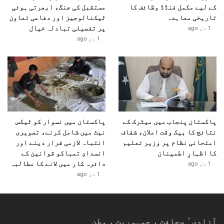
کے لیے مکمل فنڈڈ وظائف کا
مستقبل کی جنگ، ابھرتی ہوئی
تاریخی معاہدہ
ٹیکنالوجیز اور دفاعی تعاون
پر تفصیلی تبادلہ خیال
1 دن ago
1 دن ago
پاکستان پنجاب میں میٹرک کے
پاکستان میں نسوار کو ٹیکس
نتائج کا بیک وقت اعلان، شفاف
نیٹ میں شامل کرنے، تصویری
امتحانی نظام پر وزیر تعلیم
انتباہ لازمی قرار دینے اور
کا اظہارِ اطمینان
انسدادِ تمباکو قوانین کے
دائرہ کار میں لانے کا مطالبہ
1 دن ago
1 دن ago
آزادیٴ صحافت ، جمہوریت ، وطن