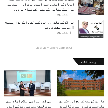
اتحاد کا اجلاس، جلد انتخابات اور آئین سے
ہم آہنگ مقامی حکومتوں کے قیام پر زور
4 ہفتے ago
خوراک کی قلت اور خود کفالت ۔ایک بڑا چیلنج
!!……پیر مشتاق رضوی
3 ہفتے ago
Liqui Moly Lahore German Oil
رجحانات
فارمن کرسچن کالج اور حکومتِ
سی اے ایس ایس اسلام آباد میں
بلوچستان کے درمیان طالبات
سری لنکن دفاعی وفد کی آمد،