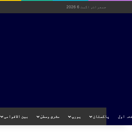
جمعرات, اگست 6 2026
حہ اول
پاکستان
یورپ
مشرق وسطیٰ
بین الاقوامی