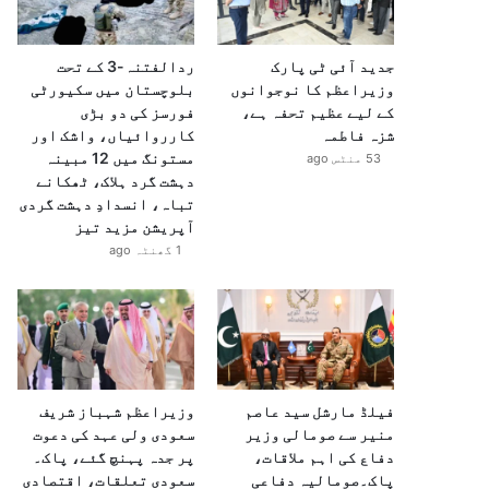
جدید آئی ٹی پارک
ردالفتنہ-3 کے تحت
وزیراعظم کا نوجوانوں
بلوچستان میں سکیورٹی
کے لیے عظیم تحفہ ہے،
فورسز کی دو بڑی
شزہ فاطمہ
کارروائیاں، واشک اور
مستونگ میں 12 مبینہ
53 منٹس ago
دہشت گرد ہلاک، ٹھکانے
تباہ، انسدادِ دہشت گردی
آپریشن مزید تیز
1 گھنٹہ ago
فیلڈ مارشل سید عاصم
وزیراعظم شہباز شریف
منیر سے صومالی وزیر
سعودی ولی عہد کی دعوت
دفاع کی اہم ملاقات،
پر جدہ پہنچ گئے، پاک۔
پاک۔صومالیہ دفاعی
سعودی تعلقات، اقتصادی