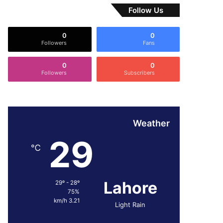
Follow Us
0
0
Followers
Fans
0
0
Followers
Subscribers
Weather
29
℃
Lahore
29º - 28º
75%
3.21 km/h
Light Rain