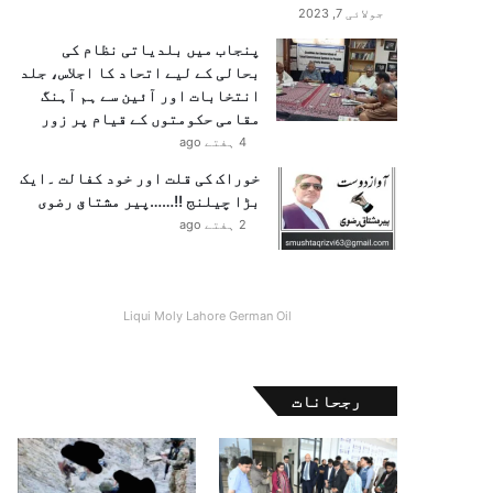
جولائی 7, 2023
پنجاب میں بلدیاتی نظام کی
بحالی کے لیے اتحاد کا اجلاس، جلد
انتخابات اور آئین سے ہم آہنگ
مقامی حکومتوں کے قیام پر زور
4 ہفتے ago
خوراک کی قلت اور خود کفالت ۔ایک
بڑا چیلنج !!……پیر مشتاق رضوی
2 ہفتے ago
Liqui Moly Lahore German Oil
رجحانات