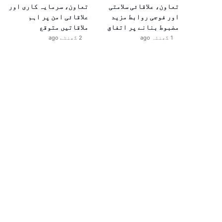
تعاون، علاقائی سلامتی
تعاون، سرمایہ کاری اور
اور فوجی روابط مزید
علاقائی امن پر اہم
مضبوط بنانے پر اتفاق
ملاقاتیں متوقع
1 گھنٹہ ago
2 گھنٹے ago