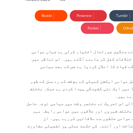
Reddit
Pinterest
Tumblr
Pocket
Odnok
نے سنگین صورتحال اختیار کرلی ہے جہاں عوامی
تلافات کھل کر سامنے آگئے ہیں۔ اس تناظر میں
 قیام کا اعلان کردیا ہے جس کے بعد سیاسی
 عوامی ایکشن کمیٹی کے مؤقف کے ردعمل کے طور
ا میں ایک نئی کشیدگی پیدا کردی ہے جبکہ مختلف
ہے ہیں۔
لی اس تحریک نے مختصر وقت میں سیاسی توجہ حاصل
مختلف شہروں اور علاقوں میں عوامی رابطہ مہم
عوامی حلقوں سے ملاقاتیں کررہے ہیں۔ ان
ناخت اور آئندہ کی حکمت عملی پر تفصیلی مشاورت