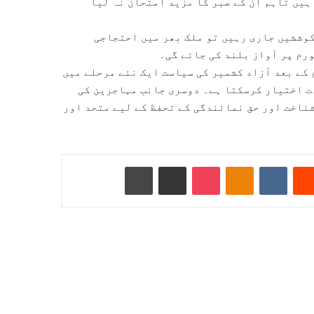
ہیں تاہم ان کے صبر کا مزید امتحان نہ لیا
کوششیں جاری رہیں تو ملک بھر میں احتجاجی
رم پر آواز بلند کی جائے گی۔
کے بعد آزاد کشمیر کی سیاست ایک نئے مرحلے میں
ت اختیار کرسکتا ہے۔ دوسری جانب مہاجرین کی
شناخت اور حق نمائندگی کے تحفظ کے لیے متحد اور
Reddit
VKontakte
Odnoklassniki
Pocket
ای میل کے ذریعے شیئر کریں
پرنٹ کریں