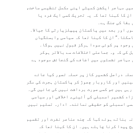
میں مہاجر ایکشن کمیٹی اپنی مکمل تنظیمی ساخت،
ان کا کہنا تھا کہ یہ تحریک کسی ایک فرد یا
 بقا کی جنگ ہے۔
وں اور بعد میں پاکستان پیپلزپارٹی کا جیالا۔
سکتا۔” ان کا کہنا تھا کہ سیاسی وابستگیاں
 وجود پر کوئی سودا ہرگز قبول نہیں ہوگا۔
کی کہ وہ جماعتی اختلافات سے بالاتر ہوکر
 مہاجر نشستوں میں اضافے کی گنجائش موجود ہے
ملہ دراصل کشمیر کاز پر حملہ تصور کیا جائے
مینیں اور کاروبار چھوڑ کر پاکستان ہجرت کی مگر
رہی ہیں جو کسی صورت برداشت نہیں کی جائیں گی۔
اد کشمیر اسمبلی کی آئینی، اخلاقی اور سیاسی
یسی اسمبلی کو حقیقی نمائندہ ادارہ تسلیم نہیں
ہ بناتے ہوئے کہا کہ چند عناصر نفرت اور تقسیم
 پیدا کرنا چاہتے ہیں۔ ان کا کہنا تھا کہ