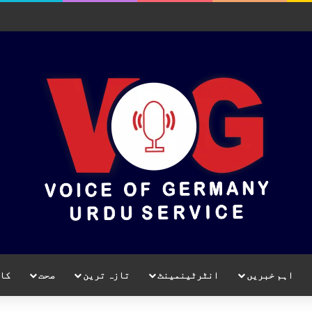
اہم خبریں
انٹرٹینمینٹ
تازہ ترین
صحت
کا