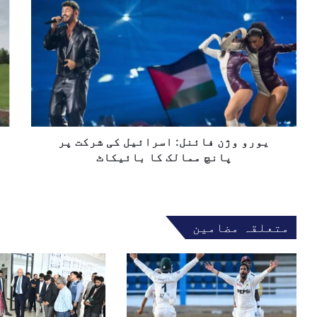
ل
ی
و
ک
و
ز
ا
ر
ی
پ
و
ر
ت
و
ا
ا
ژ
ع
ل
ن
ل
ک
ف
یٰ
ھ
ا
پ
و
ئ
یورو وژن فائنل: اسرائیل کی شرکت پر
ن
ن
ج
پانچ ممالک کا بائیکاٹ
ل
ا
:
ب
ا
م
س
ر
متعلقہ مضامین
ر
ی
ا
م
ئ
ن
ی
و
ل
ا
ک
ز