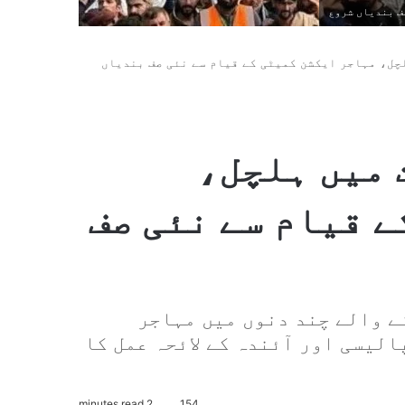
ف بندیاں شروع
چل، مہاجر ایکشن کمیٹی کے قیام سے نئی صف بندیاں
 میں ہلچل،
 قیام سے نئی صف
ے والے چند دنوں میں مہاجر
لیسی اور آئندہ کے لائحہ عمل کا
2 minutes read
154