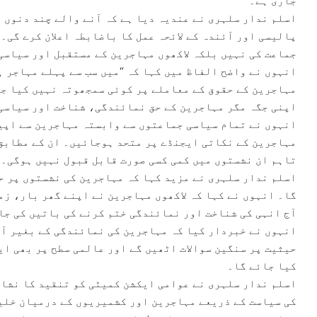
جاری ہے۔
اسلم ندار سلہری نے عندیہ دیا ہے کہ آنے والے چند دنوں 
پالیسی اور آئندہ کے لائحہ عمل کا باضابطہ اعلان کرے گی۔ 
جماعت کی نہیں بلکہ لاکھوں مہاجرین کے مستقبل اور سیاسی
انہوں نے واضح الفاظ میں کہا کہ “میں سب سے پہلے مہاجر ہ
مہاجرین کے حقوق کے معاملے پر کوئی سمجھوتہ نہیں کیا جا
اپنی جگہ مگر مہاجرین کے حق نمائندگی، شناخت اور سیاسی
انہوں نے تمام سیاسی جماعتوں سے وابستہ مہاجرین سے اپیل 
مہاجرین کے نکاتی ایجنڈے پر متحد ہوجائیں۔ ان کے مطابق
تاہم ان نشستوں میں کمی کسی صورت قابل قبول نہیں ہوگی۔
اسلم ندار سلہری نے مزید کہا کہ مہاجرین کی نشستوں پر ح
گا۔ انہوں نے کہا کہ لاکھوں مہاجرین نے اپنے گھر بار، ز
آج انہی کی شناخت اور نمائندگی ختم کرنے کی باتیں کی جا
انہوں نے خبردار کیا کہ مہاجرین کی نمائندگی کے بغیر آز
حیثیت پر سنگین سوالات اٹھیں گے اور عالمی سطح پر بھی ا
کیا جائے گا۔
اسلم ندار سلہری نے عوامی ایکشن کمیٹی کو تنقید کا نشان
کی سیاست کے ذریعے مہاجرین اور کشمیریوں کے درمیان خلیج