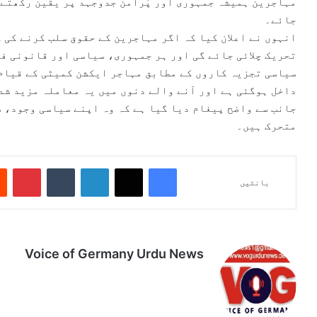
مہاجرین ہمیشہ جمہوری اور پُرامن جدوجہد پر یقین رکھتے 
جائے۔
انہوں نے اعلان کیا کہ اگر مہاجرین کے حقوق سلب کرنے کی 
تحریک چلائی جائے گی اور ہر جمہوری، سیاسی اور قانونی فو
سیاسی تجزیہ کاروں کے مطابق مہاجر ایکشن کمیٹی کے قیام 
داخل ہوگئی ہے اور آنے والے دنوں میں یہ معاملہ مزید شد
جانب سے واضح پیغام دیا گیا ہے کہ وہ اپنے سیاسی وجود، 
متحرک ہیں۔
Pinterest
Tumblr
LinkedIn
X
Facebook
بانٹیں
Voice of Germany Urdu News
Tik
Ins
Yo
Lin
Fa
We
To
tag
uT
ke
ce
bsi
k
ra
ub
dIn
bo
te