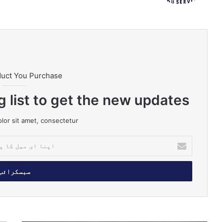
m
e
ok
duct You Purchase
g list to get the new updates!
or sit amet, consectetur.
ا
پ
ن
ا
ا
ی
م
ی