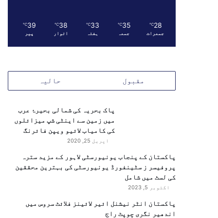
39
38
33
35
28
℃
℃
℃
℃
℃
جمعرات
جمعہ
ہفتہ
اتوار
پیر
مقبول
حالیہ
پاک بحریہ کی شمالی بحیرۂ عرب
میں زمین سے اینٹی شپ میزائلوں
کی کامیاب لائیو ویپن فائرنگ
اپریل 25, 2020
پاکستان کے پنجاب یونیورسٹی لاہور کے مزید سترہ
پروفیسر ز سٹینفورڈ یونیورسٹی کی بہترین محققین
کی لسٹ میں شامل
اکتوبر 5, 2023
پاکستان انٹر نیشنل ائیر لائینز فلائٹ سروس میں
اندھیر نگری چوپٹ راج