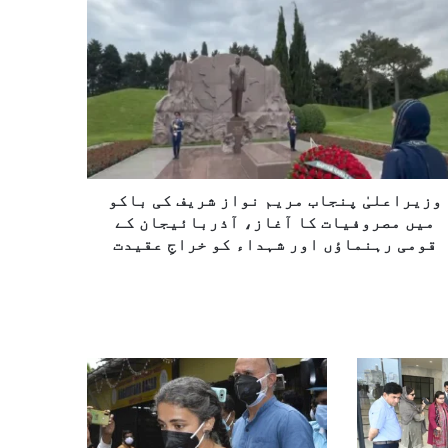
وزیراعلیٰ پنجاب مریم نواز شریف کی باکو
میں مصروفیات کا آغاز، آذربائیجان کے
قومی رہنماؤں اور شہداء کو خراجِ عقیدت