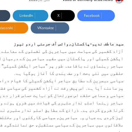
e
n
LinkedIn
X
Facebook
d
lassniki
VKontakte
a
n
e
سید عاطف ندیم-پاکستان،وائس آف جرمنی اردو نیوز
m
آزاد کشمیر کی سیاست میں مہاجرین کی نشستوں کے معاملے 
a
ایکشن کمیٹی اور پاکستان میں مقیم مہاجرین کے درمیان اخ
i
مہاجر رہنماؤں نے باقاعدہ طور پر “مہاجر ایکشن کمیٹی” کے
l
حلقوں میں نئی بحث اور صف بندی کا آغاز ہوگیا ہے۔
سیاسی مبصرین کے مطابق مہاجر ایکشن کمیٹی کا قیام دراصل
پر سامنے آیا ہے۔ اس پیش رفت نے آزاد کشمیر کی سیاسی فض
سیاسی و سماجی حلقے اس صورتحال کو نہایت حساس قرار دے ر
مہاجر رہنما اسلم ندار سلہری کی قیادت میں شروع ہونے وا
کرنا شروع کردی ہے۔ ذرائع کے مطابق اسلم ندار سلہری نے 
تیز کردی ہے جہاں وہ مہاجرین، سیاسی کارکنوں اور مختلف 
ملاقاتوں میں مہاجرین کے سیاسی مستقبل، حق نمائندگی، ش