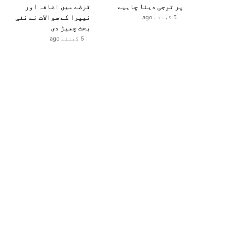
پر توجی دینا چاہیے
قرضے میں اضافہ اور
نیپرا کے سوالات نے نئی
5 گھنٹے ago
بحث چھیڑ دی
5 گھنٹے ago