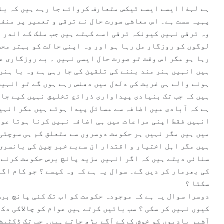
ہے لہذا ایسے ایسے ٹیکس متعارف کروائے جا رہے ہیں کہ بن
پہیہ سست ہے۔ اس معاشی صورت حال نے ترقی و تعمیر پر منفی
وہ ترقی نہیں کیونکہ ترقی اسے کہتے ہیں جب ملک کے اندر 
لوگوں کو روزگار مل رہا ہو اور وہ اپنی حالت کو بہتر مح
رہا ہو مگر اس وقت تو صورت حال ایسی نہیں ۔ بے روزگاری ع
ہیں انہیں ہنر مند بننے کی تلقین کی جا رہی ہے وہ با ہنر 
ہونے والے ہی غربت کی دلدل میں دھنس رہے ہوں گے تو انہیں
ہیں کہ جب تک بنیادی پیداواری ذرائع تخلیق نہیں کیے جات
ہے کہ آبادی میں اضافہ سے مسائل پیدا ہوتے ہیں مگر انہی
انہیں فقط اپنی مراعات میں ہی اضافہ نہیں کرنا ہوتا عوا
میں ہیں مگر نہیں ہر حکومت دوسروں سے متعلق کم ہی سوچتی 
ہیں مگر اہل اختیار و اقتدار ان سےبے خبر چین کی بانسری 
سنائی دیتے ہیں کہ اگر انہیں مزید پانچ برس حکومت کرنے 
کی بھرمار کر دیں گے۔ سوال یہ ہے کہ وہ کیسے ؟ جو کام اگ
سکتا ؟
دوسرا سوال یہ ہے کہ موجودہ حکومت کو اب تک کئی پانچ برس 
کیوں نہیں کر سکی ؟ سب باتیں کرتے ہیں عوام کو چالاکی دک
آشیر بادیوں کو خوش کرکے آگے بڑھ جاتے ہیں۔ جب تک ڈکٹیشن