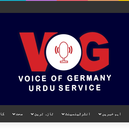
اہم خبریں
انٹرٹینمینٹ
تازہ ترین
صحت
کا