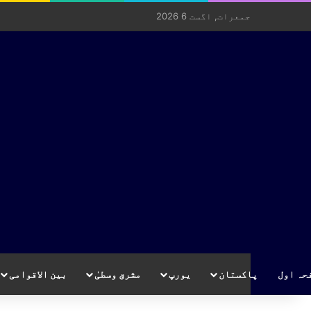
جمعرات, اگست 6 2026
حہ اول
پاکستان
یورپ
مشرق وسطیٰ
بین الاقوامی