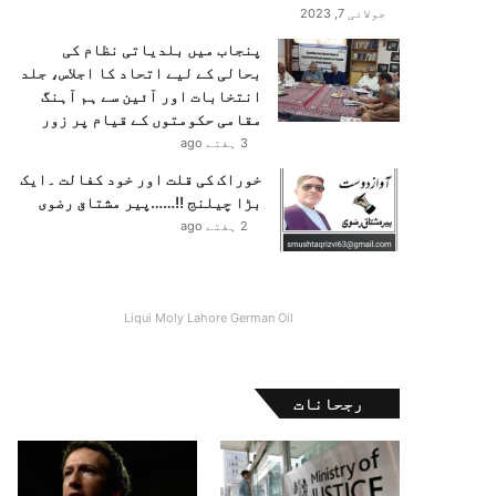
جولائی 7, 2023
پنجاب میں بلدیاتی نظام کی
بحالی کے لیے اتحاد کا اجلاس، جلد
انتخابات اور آئین سے ہم آہنگ
مقامی حکومتوں کے قیام پر زور
3 ہفتے ago
خوراک کی قلت اور خود کفالت ۔ایک
بڑا چیلنج !!……پیر مشتاق رضوی
2 ہفتے ago
Liqui Moly Lahore German Oil
رجحانات