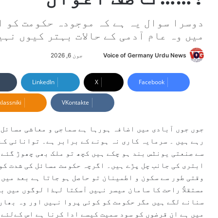
دوسرا سوال یہ ہے کہ موجودہ حکومت کو ا
میں وہ عام آدمی کے حالات بہتر کیوں نہی
Voice of Germany Urdu News
S
جون 6, 2026
e
n
LinkedIn
X
Facebook
d
lassniki
VKontakte
a
n
e
جوں جوں آبادی میں اضافہ ہورہا ہے سماجی و معاشی مسائل 
m
رہے ہیں ۔ سرمایہ کاری نہ ہونے کے برابر ہے۔ توانائی کے 
a
سے صنعتی یونٹس بند ہو چکے ہیں کچھ تو ملک بھی چھوڑ گئے 
i
ابتری کی جانب چل پڑے ہیں۔ اگرچہ حکومت مسائل کی شدت کو 
l
وقتی طور سے سکون و اطمینان تو حاصل ہو جاتا ہے بعد میں 
مستقلاً راحت کا سامان میسر نہیں آسکتا لہذا لوگوں میں بے
سنانے لگے ہیں مگر حکومت کو کوئی پروا نہیں اور وہ بھار
میں ہے ان قرضوں کو سود سمیت کیسے ادا کرنا ہے اس کےلئے 