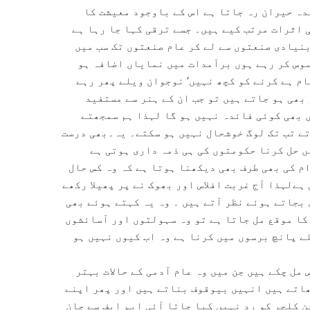
دہ حیران رہ جاتا ہے اس کے باوجود معیشت کا
 اثرات مرتب کیے ہیں۔ جسے ترقی کہا جا رہا ہے
بنیادی صنعتوں سے لے کر عام صنعتوں تک سب میں
سوس کر رہے ہوں برآمدات میں نمایاں اضافہ ہو
ام ہے کرنے کو کچھ نہیں‘ نوجوان ویلے پھر رہے
بھی ہو جاتے ہیں تو جب ان کے ہنر سے مستفید
 بھی کوئی فائدہ نہیں ہو گا لہذا ہم سمجھتے
ے تب تک لوگ خوشحال نہیں ہو سکتے۔ یہ۔بھی درست
ں حل کرنا حکومتوں کی ہی ذمہ داری ہوتی ہے
م کی بھی طرف بھی دیکھنا ہوتا ہے کہ وہ کس حال
ہےلہذا آج غربت افلاس اور بھوک نے پر پھیلا رکھے
بجاتے ہوئے نظر آتے ہیں ۔ وہ یہ کہتے ہوئے بھی
کا موقع مل جاتا ہے تو وہ سہولتوں اور آسائشوں
لے پانچ برسوں میں کرنا ہے وہ اب کیوں نہیں ہو
مل چکے ہیں جن میں وہ عام آدمی کے حالات بہتر
ھاتے ہیں انہیں بیوقوف بناتے ہیں اور پھر اپنے
 کلچر کو رد نہیں کیا جاتا آئی ایم ایف سے جان