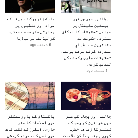
برطانیہ میں جیفری
مارک زکربرگ نے میٹا کے
ایپسٹین سکینڈل پر
مواد اور غلطیوں پر
عوامی تحقیقات کا امکان
بھارتی حکومت سے معذرت
مسترد، حکومت نے
کر لی: مقامی میڈیا
متاثرین سے اظہارِ
5 گھنٹے ago
ہمدردی کرتے ہوئے پولیس
تحقیقات جاری رکھنے کی
تصدیق کر دی
5 گھنٹے ago
چالیس اور پچاس کی عمر
پاکستان کے پاور سیکٹر
میں خواتین کو رحم کے
میں اصلاحات کا سفر
کینسر کا زیادہ خطرہ
جاری، ڈسکوز کے نقصانات
کیوں ہوتا ہے؟ کن علامات
میں کمی کے دعوے، گردشی