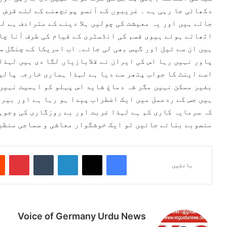
دکھائی جا رہی ہے ۔ غریبوں کے آنسو پونچھنے کے لئے قرض ل
جاتے ہیں اور یہ معیشت کی چولیں ہلا دینے کے مترادف ہے ل
اٹھاتے ہوئے ہیوی قسم کی انڈسٹری کے قیام کی طرف آنا چا
ہیں ان سے تیل اور گیس بھی لی جائے۔ اب امریکا کے چنگل 
پاور نہیں رہا اس کی ایران نے قلابازیاں لگا دی ہیں لہذا
اسے اینٹ کا جواب پتھر سے دیا ہے لہذا ہماری خارجہ پالی
بغیر ممکن نہیں مگر شہ دماغ شاید اس پہلو کو اہمیت نہیں 
ہیں جس کے ردعمل میں ایک اضطراب پیدا ہو رہا ہے اور بیرو
کہ سرمایہ کاری کم ہے لہذا غربت اور بے روزگاری کی وجوہ
منصوبے بنائے جائیں تو ایک خوشگوار معاشی و سماجی منظر ا
Pinterest
Tumblr
LinkedIn
X
Facebook
بانٹیں
Voice of Germany Urdu News