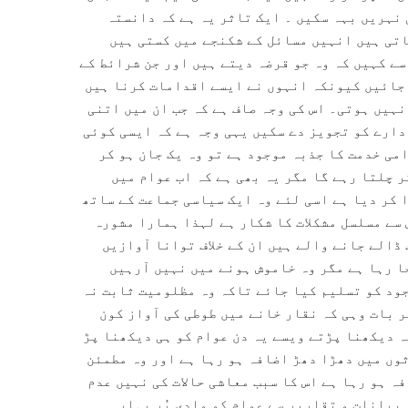
نہریں بہہ سکیں ۔ ایک تاثر یہ ہے کہ دانستہ
تی ہیں انہیں مسائل کے شکنجے میں کستی ہیں
سے کہیں کہ وہ جو قرضہ دیتے ہیں اور جن شرائط کے
 جائیں کیونکہ انہوں نے ایسے اقدامات کرنا ہیں
نہیں ہوتی۔ اس کی وجہ صاف ہے کہ جب ان میں اتنی
دارے کو تجویز دے سکیں یہی وجہ ہے کہ ایسی کوئی
می خدمت کا جذبہ موجود ہے تو وہ یک جان ہو کر
 چلتا رہے گا مگر یہ بھی ہے کہ اب عوام میں
 کر دیا ہے اسی لئے وہ ایک سیاسی جماعت کے ساتھ
سے مسلسل مشکلات کا شکار ہے لہذا ہمارا مشورہ
ڈالے جانے والے ہیں ان کے خلاف توانا آوازیں
 رہا ہے مگر وہ خاموش ہونے میں نہیں آرہیں
جود کو تسلیم کیا جائے تاکہ وہ مظلومیت ثابت نہ
ر بات وہی کہ نقار خانے میں طوطی کی آواز کون
ہ دیکھنا پڑتے ویسے یہ دن عوام کو ہی دیکھنا پڑ
وں میں دھڑا دھڑ اضافہ ہو رہا ہے اور وہ مطمئن
ہ ہو رہا ہے اس کا سبب معاشی حالات کی نہیں عدم
بیانات و تقاریر سے عوام کو وادی پُر بہار