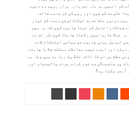
ے کر انہیں ہر ماہ دس بارہ ہزار روپے دے دئیے
ہذا حکومت کو چین اور روس کی قربت سے فائدہ
ہیے دونوں ملک جدید ٹیکنالوجی دینے کو تیار
سے چھٹکارا حاصل کر لینا چاہیے کیونکہ وہ سپر
 وہ جنگ جاری نہیں رکھنا چاہتا کیونکہ اس نے
سی تبدیل ہونی چاہیے جو سیاسی استحکام لائے
دیتے اور ایسے تیسے معاملات مملکت چلانا چاہتے
نی سطح پر اس کا تاثر غلط پڑ رہا ہے یہی وجہ ہے
ات پر سنجیدگی سے غور کرتے ہوئے پالیسیاں اور
ُبھر سکتا ہے !
Reddit
VKontakte
Odnoklassniki
Pocket
ای میل کے ذریعے شیئر کریں
پرنٹ کریں