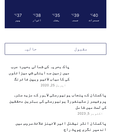
37
38
35
39
40
℃
℃
℃
℃
℃
جمعرات
جمعہ
ہفتہ
اتوار
پیر
مقبول
حالیہ
پاک بحریہ کی شمالی بحیرۂ عرب
میں زمین سے اینٹی شپ میزائلوں
کی کامیاب لائیو ویپن فائرنگ
اپریل 25, 2020
پاکستان کے پنجاب یونیورسٹی لاہور کے مزید سترہ
پروفیسر ز سٹینفورڈ یونیورسٹی کی بہترین محققین
کی لسٹ میں شامل
اکتوبر 5, 2023
پاکستان انٹر نیشنل ائیر لائینز فلائٹ سروس میں
اندھیر نگری چوپٹ راج