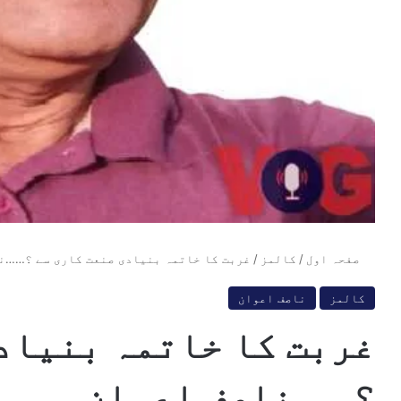
صفحہ اول
/
کالمز
/
غربت کا خاتمہ بنیادی صنعت کاری سے ؟……ن
کالمز
ناصف اعوان
غربت کا خاتمہ بنیاد
؟……ناصف اعوان