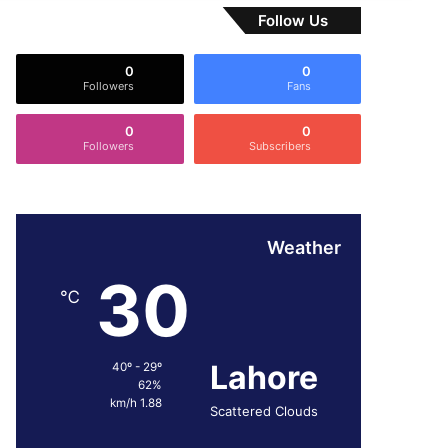
Follow Us
0
0
Followers
Fans
0
0
Followers
Subscribers
Weather
30
℃
Lahore
40º - 29º
62%
1.88 km/h
Scattered Clouds