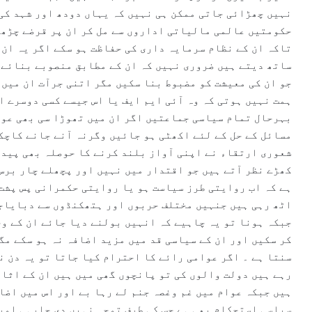
نہیں چھڑائی جاتی ممکن ہی نہیں کہ یہاں دودھ اور شہد کی 
حکومتیں عالمی مالیاتی اداروں سے مل کر ان پر قرضے چڑھا
تاکہ ان کے نظام سرمایہ داری کی حفاظت ہو سکے اگر یہ ان 
ساتھ دیتے ہیں ضروری نہیں کہ ان کے مطابق منصوبے بنائے
جو ان کی معیشت کو مضبوط بنا سکیں مگر اتنی جرآت ان میں 
ہمت نہیں ہوتی کہ وہ آئی ایم ایف یا اس جیسے کسی دوسرے ا
بہرحال تمام سیاسی جماعتیں اگر ان میں تھوڑا سی بھی عوا
مسائل کے حل کے لئے اکھٹی ہو جائیں وگرنہ آنے جانے کاچکر
شعوری ارتقاء نے اپنی آواز بلند کرنے کا حوصلہ بھی پیدا
کھڑے نظر آتے ہیں جو اقتدار میں نہیں اور پچھلے چار برس 
ہے کہ اب روایتی طرز سیاست ہو یا روایتی حکمرانی پس پشت 
اٹھ رہی ہیں جنہیں مختلف حربوں اور ہتھکنڈوں سے دبایاجا
جبکہ ہونا تو یہ چاہیے کہ انہیں بولنے دیا جائے ان کے و
کر سکیں اور ان کے سیاسی قد میں مزید اضافہ نہ ہو سکے مگ
سنتا ہے ۔ اگر عوامی رائے کا احترام کیا جاتا تو یہ دن ن
رہے ہیں دولت والوں کی تو پانچوں گھی میں ہیں ان کے اثاث
ہیں جبکہ عوام میں غم وغصہ جنم لے رہا بے اور اس میں اضاف
سیاسی استحکام بھی ہے جس کی طرف توجہ نہیں دی جارہی اور 