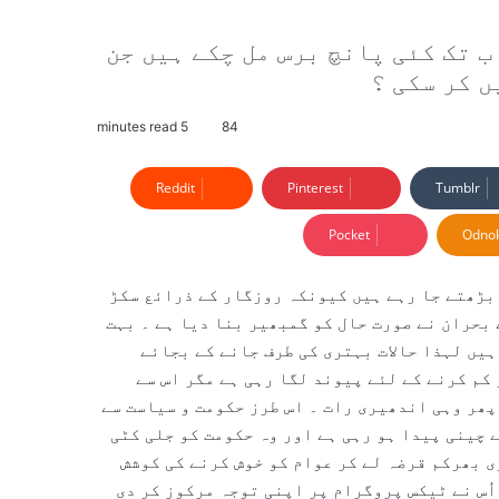
ب تک کئی پانچ برس مل چکے ہیں جن
ں کر سکی ؟
5 minutes read
84
Reddit
Pinterest
Tumblr
Pocket
Odnok
بڑھتے جا رہے ہیں کیونکہ روزگار کے ذرائع سکڑ
بحران نے صورت حال کو گمبھیر بنا دیا ہے ۔ بہت
ہیں لہذا حالات بہتری کی طرف جانے کے بجائے
کم کرنے کے لئے پیوند لگا رہی ہے مگر اس سے
پھر وہی اندھیری رات ۔ اس طرز حکومت و سیاست سے
 چینی پیدا ہو رہی ہے اور وہ حکومت کو جلی کٹی
ی بھرکم قرضہ لے کر عوام کو خوش کرنے کی کوشش
اُس نے ٹیکس پروگرام پر اپنی توجہ مرکوز کر دی