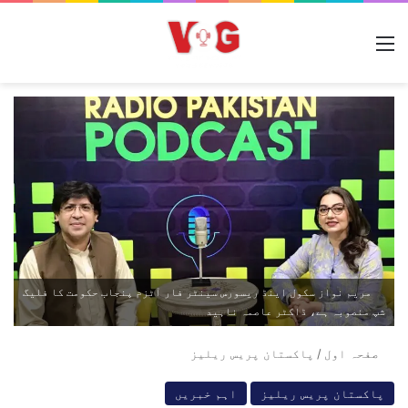
مینو
مریم نواز سکول اینڈ ریسورس سینٹر فار آٹزم پنجاب حکومت کا فلیگ
شپ منصوبہ ہے، ڈاکٹر عاصمہ ناہید
صفحہ اول
/
پاکستان پریس ریلیز
پاکستان پریس ریلیز
اہم خبریں