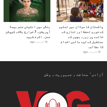
پاکستان کا سوڈان میں تعلیم
ہنگو میں انٹیلی جنس بیسڈ
کے فوری تحفظ اور تنازع کے
آپریشن، 7 خوارج ہلاک، کیپٹن
خاتمے پر زور، بچوں کے
حمزہ اکرم شہید
مستقبل کے لیے عالمی اقدام
10 گھنٹے ago
کا مطالبہ
10 گھنٹے ago
آزادیٴ صحافت ، جمہوریت ، وطن