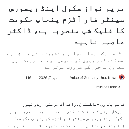
مریم نواز سکول اینڈ ریسورس
سینٹر فار آٹزم پنجاب حکومت
کا فلیگ شپ منصوبہ ہے، ڈاکٹر
عاصمہ ناہید
آٹزم ایک ایسا اعصابی و نشوونمائی عارضہ ہے
جس کے شکار بچوں کو خصوصی توجہ، تربیت اور
معاون ماحول کی ضرورت ہوتی ہے
Voice of Germany Urdu News
S
جون 7, 2026
116
e
3 minutes read
n
d
قاسم بخاری -پاکستان،وائس آف جرمنی اردو نیوز
a
سپیشل نیڈز کنسلٹنٹ ڈاکٹر عاصمہ ناہید نے مریم نواز
n
سکول اینڈ ریسورس سینٹر فار آٹزم کو پنجاب حکومت کا
e
ایک منفرد، مثالی اور فلیگ شپ منصوبہ قرار دیتے ہوئے
m