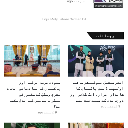
3 ہفتے ago
ی
ح
ا
Liqui Moly Lahore German Oil
ل
ت
ن
رجحانات
ا
ز
ک
انٹرنیشنل نیوکلیئر سائنس
سعودی عرب، ترکیہ اور
اولمپیاڈ میں پاکستان کا
پاکستان کا نیا دفاعی اتحاد:
شاندار اعزاز، ایک طلائی اور
مشرقِ وسطیٰ کے سکیورٹی
دو چاندی کے تمغے جیت لیے
منظرنامے میں کیا بدل سکتا
ہے؟
9 گھنٹے ago
9 گھنٹے ago