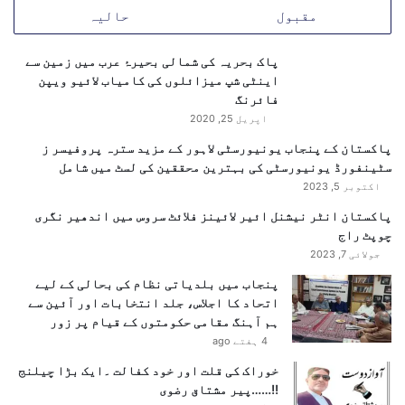
ت
مقبول
حالیہ
ح
ک
م
ا
د
ر
پاک بحریہ کی شمالی بحیرۂ عرب میں زمین سے
ی
ی
اینٹی شپ میزائلوں کی کامیاب لائیو ویپن
ن
م
فائرنگ
و
ی
اپریل 25, 2020
ج
ں
پاکستان کے پنجاب یونیورسٹی لاہور کے مزید سترہ پروفیسر ز
و
م
سٹینفورڈ یونیورسٹی کی بہترین محققین کی لسٹ میں شامل
ا
ت
اکتوبر 5, 2023
ن
ح
ش
ر
پاکستان انٹر نیشنل ائیر لائینز فلائٹ سروس میں اندھیر نگری
د
ک
چوپٹ راج
ی
ہ
جولائی 7, 2023
د
ے
ز
پنجاب میں بلدیاتی نظام کی بحالی کے لیے
؟
خ
اتحاد کا اجلاس، جلد انتخابات اور آئین سے
م
ہم آہنگ مقامی حکومتوں کے قیام پر زور
ی
4 ہفتے ago
،
خوراک کی قلت اور خود کفالت ۔ایک بڑا چیلنج
2
!!……پیر مشتاق رضوی
ک