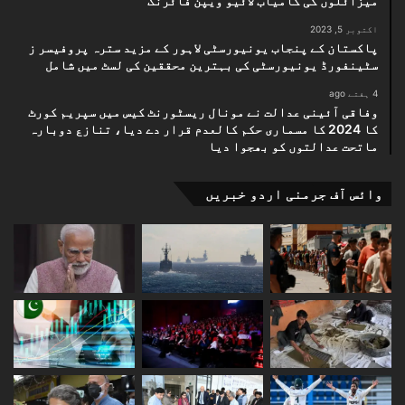
میزائلوں کی کامیاب لائیو ویپن فائرنگ
اکتوبر 5, 2023
پاکستان کے پنجاب یونیورسٹی لاہور کے مزید سترہ پروفیسر ز
سٹینفورڈ یونیورسٹی کی بہترین محققین کی لسٹ میں شامل
4 ہفتے ago
وفاقی آئینی عدالت نے مونال ریسٹورنٹ کیس میں سپریم کورٹ
کا 2024 کا مسماری حکم کالعدم قرار دے دیا، تنازع دوبارہ
ماتحت عدالتوں کو بھجوا دیا
وائس آف جرمنی اردو خبریں