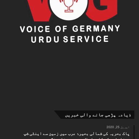
ذیادہ پڑھی جانے والی خبریں
اپریل 25, 2020
پاک بحریہ کی شمالی بحیرۂ عرب میں زمین سے اینٹی شپ