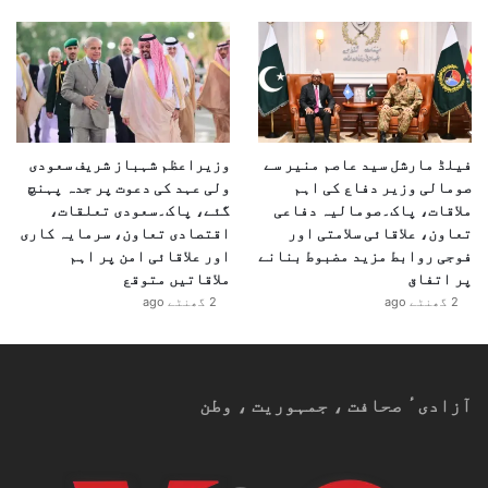
فیلڈ مارشل سید عاصم منیر سے
وزیراعظم شہباز شریف سعودی
صومالی وزیر دفاع کی اہم
ولی عہد کی دعوت پر جدہ پہنچ
ملاقات، پاک۔صومالیہ دفاعی
گئے، پاک۔سعودی تعلقات،
تعاون، علاقائی سلامتی اور
اقتصادی تعاون، سرمایہ کاری
فوجی روابط مزید مضبوط بنانے
اور علاقائی امن پر اہم
پر اتفاق
ملاقاتیں متوقع
2 گھنٹے ago
2 گھنٹے ago
آزادیٴ صحافت ، جمہوریت ، وطن