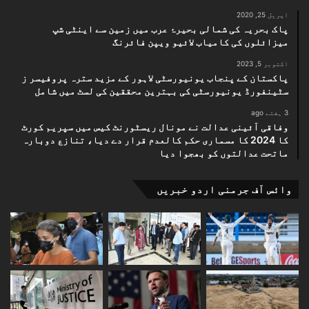
اپریل 25, 2020
پاک بحریہ کی شمالی بحیرۂ عرب میں زمین سے اینٹی شپ
میزائلوں کی کامیاب لائیو ویپن فائرنگ
اکتوبر 5, 2023
پاکستان کے پنجاب یونیورسٹی لاہور کے مزید سترہ پروفیسر ز
سٹینفورڈ یونیورسٹی کی بہترین محققین کی لسٹ میں شامل
3 ہفتے ago
وفاقی آئینی عدالت نے مونال ریسٹورنٹ کیس میں سپریم کورٹ
کا 2024 کا مسماری حکم کالعدم قرار دے دیا، تنازع دوبارہ
ماتحت عدالتوں کو بھجوا دیا
وائس آف جرمنی اردو خبریں