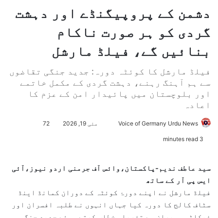
دشمن کے پروپیگنڈے اور دہشت
گردی کو ہر صورت ناکام
بنائیں گے، فیلڈ مارشل
فیلڈ مارشل کا کوئٹہ دورہ: جدید جنگی تقاضوں
سے ہم آہنگ رہنے، دہشت گردی کے مکمل خاتمے
اور بلوچستان میں پائیدار امن کے عزم کا
اعادہ
Voice of Germany Urdu News
S
مئی 19, 2026
72
e
3 minutes read
n
d
سید عاطف ندیم-پاکستان،وائس آف جرمنی اردو نیوز،آئی
a
ایس پی آر کے ساتھ
n
فیلڈ مارشل نے اپنے دورۂ کوئٹہ کے دوران کمانڈ اینڈ
e
سٹاف کالج کا دورہ کیا جہاں انہوں نے طلبہ افسران اور
m
فیکلٹی ممبران سے تفصیلی خطاب کرتے ہوئے جدید جنگی
a