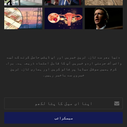
دنیا بھر سے تازہ ترین خبریں اور اپ ڈیٹس حاصل کرنے کے لیے
وائس آف جرمنی اردو خبریں آپ کا قابل اعتماد ذریعہ ہے۔ براہ
کرم ہمیں سوشل میڈیا پر فالو کریں اور ہماری تازہ ترین
خبروں سے باخبر رہیں۔
RSS
TikTok
Instagram
YouTube
LinkedIn
Facebook
X
اپنا
ای
میل
کا
پتا