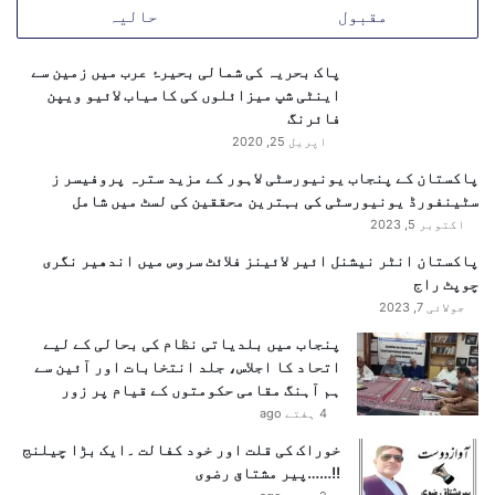
ر
مقبول
حالیہ
ٹ
ی
پاک بحریہ کی شمالی بحیرۂ عرب میں زمین سے
پ
اینٹی شپ میزائلوں کی کامیاب لائیو ویپن
ر
فائرنگ
ن
اپریل 25, 2020
ئ
ے
پاکستان کے پنجاب یونیورسٹی لاہور کے مزید سترہ پروفیسر ز
س
سٹینفورڈ یونیورسٹی کی بہترین محققین کی لسٹ میں شامل
و
اکتوبر 5, 2023
ا
پاکستان انٹر نیشنل ائیر لائینز فلائٹ سروس میں اندھیر نگری
ل
چوپٹ راج
ا
ت
جولائی 7, 2023
پنجاب میں بلدیاتی نظام کی بحالی کے لیے
اتحاد کا اجلاس، جلد انتخابات اور آئین سے
ہم آہنگ مقامی حکومتوں کے قیام پر زور
4 ہفتے ago
خوراک کی قلت اور خود کفالت ۔ایک بڑا چیلنج
!!……پیر مشتاق رضوی