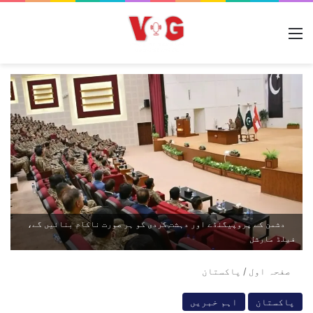
مینو
دشمن کے پروپیگنڈے اور دہشت گردی کو ہر صورت ناکام بنائیں گے،
فیلڈ مارشل
صفحہ اول
/
پاکستان
پاکستان
اہم خبریں