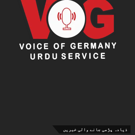
ذیادہ پڑھی جانے والی خبریں