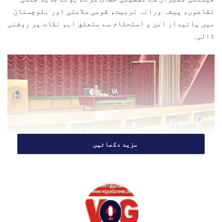
تقاضوں، پیشہ ورانہ تربیت، قومی سلامتی اور بلوچستان
i
l
میں پائیدار امن و استحکام سے متعلق اہم نکات پر روشنی
ڈالی۔
مزید دکھائیں
اپنے خطاب میں فیلڈ مارشل نے کمانڈ اینڈ اسٹاف کالج
کوئٹہ کے تربیتی معیار، فکری سختی، تحقیقی ماحول اور
پیشہ ورانہ مہارت کو زبردست خراجِ تحسین پیش کیا۔
انہوں نے کہا کہ یہ ادارہ پاک فوج کے ان ممتاز تربیتی