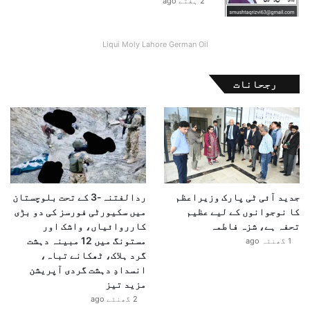
2 ہفتے ago
Liqui Moly Lahore German Oil
رجحانات
جدید آئی ٹی پارک وزیراعظم
ردالفتنہ-3 کے تحت بلوچستان
کا نوجوانوں کے لیے عظیم
میں سکیورٹی فورسز کی دو بڑی
تحفہ ہے، شزہ فاطمہ
کارروائیاں، واشک اور
مستونگ میں 12 مبینہ دہشت
1 گھنٹہ ago
گرد ہلاک، ٹھکانے تباہ،
انسدادِ دہشت گردی آپریشن
مزید تیز
2 گھنٹے ago