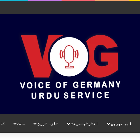
اہم خبریں
انٹرٹینمینٹ
تازہ ترین
صحت
کا