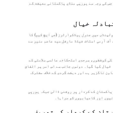
جس کی وجہ سے یورپی منڈی پاکستانی معیشت کے
تبادلہ خیال
ولپنڈی میں جنرل ہیڈکوارٹرز (جی ایچ کیو) کا
 آف آرمی اسٹاف فیلڈ مارشل سید عاصم منیر سے
 کی کوششوں، سرحدی استحکام، عالمی سلامتی کے
خیال کیا گیا۔ دونوں جانب سے اس امر پر اتفاق
اون ناگزیر ہے اور دہشت گردی کے خلاف مشترکہ
پاکستان کے کردار پر روشنی ڈالی جبکہ یورپی
نیوں اور کامیابیوں کو سراہا۔
تان کے کردار کی تعریف