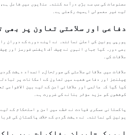
مصنوعات کی سب سے بڑی درآمد کنندہ منڈیوں میں شامل ہے، 
لیے غیر معمولی اہمیت رکھتی ہے۔
دفاعی اور سلامتی تعاون پر بھی 
یورپی یونین کی اعلیٰ نمائندہ نے اپنے دورے کے دوران را
بھی دورہ کیا جہاں انہوں نے چیف آف ڈیفنس فورسز اور چیف
ملاقات کی۔
ملاقات میں علاقائی سلامتی کی صورتحال، انسداد دہشت گردی
چیلنجز اور دفاعی شعبے میں تعاون کے امکانات پر تبادلہ 
کیا گیا کہ عالمی اور علاقائی امن کے لیے بین الاقوامی تع
کوششوں کو مزید مؤثر بنانے کی ضرورت ہے۔
پاکستانی عسکری قیادت نے خطے میں امن و استحکام کے لیے 
یونین کی نمائندہ نے دہشت گردی کے خلاف پاکستان کی قربا
امریکہ-ایران مذاکرات میں پاکس