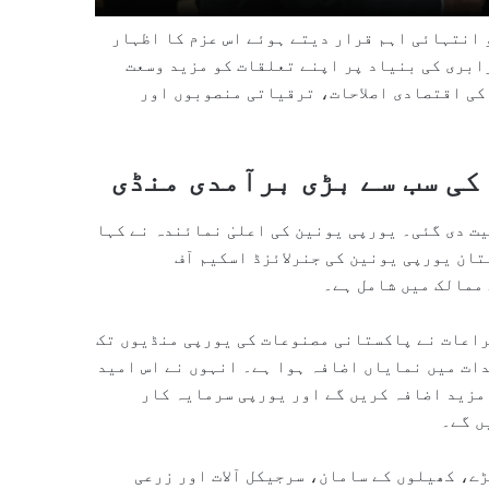
انتہائی اہم قرار دیتے ہوئے اس عزم کا اظہار
ابری کی بنیاد پر اپنے تعلقات کو مزید وسعت
کی اقتصادی اصلاحات، ترقیاتی منصوبوں اور
کی سب سے بڑی برآمدی منڈی
ت دی گئی۔ یورپی یونین کی اعلیٰ نمائندہ نے کہا
تان یورپی یونین کی جنرلائزڈ اسکیم آف
صل تجارتی مراعات نے پاکستانی مصنوعات کی یورپی منڈیوں تک
ات میں نمایاں اضافہ ہوا ہے۔ انہوں نے اس امید
مزید اضافہ کریں گے اور یورپی سرمایہ کار
ں گے۔
ے، کھیلوں کے سامان، سرجیکل آلات اور زرعی