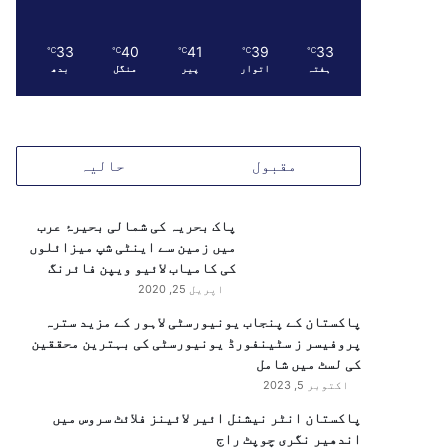
33
40
41
39
33
℃
℃
℃
℃
℃
ہفتہ
اتوار
پیر
منگل
بدھ
مقبول
حالیہ
پاک بحریہ کی شمالی بحیرۂ عرب
میں زمین سے اینٹی شپ میزائلوں
کی کامیاب لائیو ویپن فائرنگ
اپریل 25, 2020
پاکستان کے پنجاب یونیورسٹی لاہور کے مزید سترہ
پروفیسر ز سٹینفورڈ یونیورسٹی کی بہترین محققین
کی لسٹ میں شامل
اکتوبر 5, 2023
پاکستان انٹر نیشنل ائیر لائینز فلائٹ سروس میں
اندھیر نگری چوپٹ راج