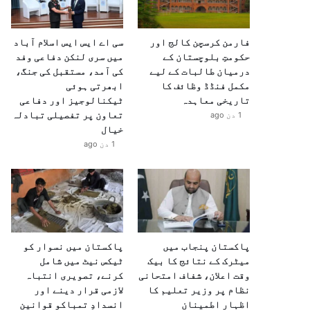
فارمن کرسچن کالج اور
سی اے ایس ایس اسلام آباد
حکومتِ بلوچستان کے
میں سری لنکن دفاعی وفد
درمیان طالبات کے لیے
کی آمد، مستقبل کی جنگ،
مکمل فنڈڈ وظائف کا
ابھرتی ہوئی
تاریخی معاہدہ
ٹیکنالوجیز اور دفاعی
تعاون پر تفصیلی تبادلہ
1 دن ago
خیال
1 دن ago
پاکستان پنجاب میں
پاکستان میں نسوار کو
میٹرک کے نتائج کا بیک
ٹیکس نیٹ میں شامل
وقت اعلان، شفاف امتحانی
کرنے، تصویری انتباہ
نظام پر وزیر تعلیم کا
لازمی قرار دینے اور
اظہارِ اطمینان
انسدادِ تمباکو قوانین