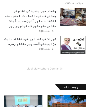
جولائی 7, 2023
پنجاب میں بلدیاتی نظام کی
بحالی کے لیے اتحاد کا اجلاس، جلد
انتخابات اور آئین سے ہم آہنگ
مقامی حکومتوں کے قیام پر زور
4 ہفتے ago
خوراک کی قلت اور خود کفالت ۔ایک
بڑا چیلنج !!……پیر مشتاق رضوی
3 ہفتے ago
Liqui Moly Lahore German Oil
رجحانات