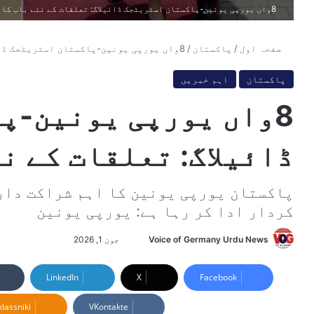
8واں یورپی یونین-پاکستان اسٹریٹجک ڈائیلاگ: تعلقات کے نئے باب کا آغاز
صفحہ اول
/
پاکستان
/
8واں یورپی یونین-پاکستان اسٹریٹجک ڈائیلاگ: تعلقات کے نئے باب کا آغاز
پاکستان
اہم خبریں
8واں یورپی یونین-پ
ڈائیلاگ: تعلقات کے ن
پاکستان یورپی یونین کا اہم شراکت دار
کردار ادا کر رہا ہے: یورپی یونین
Voice of Germany Urdu News
S
جون 1, 2026
e
n
LinkedIn
X
Facebook
d
lassniki
VKontakte
a