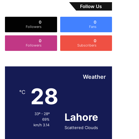
Follow Us
0
0
Followers
Fans
0
0
Followers
Subscribers
Weather
28
℃
Lahore
33º - 28º
69%
3.14 km/h
Scattered Clouds