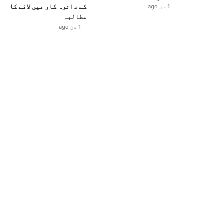
کے دائرہ کار میں لانے کا
1 دن ago
مطالبہ
1 دن ago