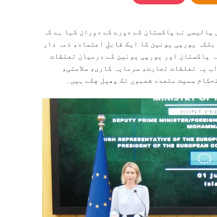
 پالیسی نے پاکستان کے دورے کے دوران کہا ہے کہ
بلکہ یورپی یونین کا ایک قابلِ اعتماد، ذمہ دار
کہ پاکستان اور یورپی یونین کے درمیان تعلقات
ب یہ تعلقات تجارت، سرمایہ کاری، سلامتی،
حکام سمیت متعدد شعبوں تک پھیل چکے ہیں۔