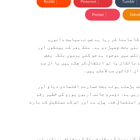
Reddit
Pinterest
Tumblr
Pocket
Odnok
ا سامنا کر رہا ہے جس نے سیاست دانوں،
ئی بحث چھیڑ دی ہے۔ ملک بھر کے بینکوں اور
ٹس میں موجود ہے جو کئی برسوں بلکہ بعض
 مالکان یا تو انتقال کر چکے ہیں یا ان سے
ن اثاثوں سے لاعلم ہیں۔
ت بڑھتے ہوئے بجٹ خسارے، اقتصادی دباؤ اور
رہی ہے۔ دوسری جانب اربوں یورو کی خطیر رقم
 استعمال شدہ پڑی ہے اور اس کے مستقبل کے بارے
ب سے 2021 میں جاری کی گئی ایک رپورٹ کے مطابق ملک کے مختلف بینکوں اور