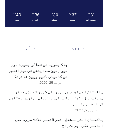
40
36
30
37
31
℃
℃
℃
℃
℃
جمعرات
جمعہ
ہفتہ
اتوار
پیر
مقبول
حالیہ
پاک بحریہ کی شمالی بحیرۂ عرب
میں زمین سے اینٹی شپ میزائلوں
کی کامیاب لائیو ویپن فائرنگ
اپریل 25, 2020
پاکستان کے پنجاب یونیورسٹی لاہور کے مزید سترہ
پروفیسر ز سٹینفورڈ یونیورسٹی کی بہترین محققین
کی لسٹ میں شامل
اکتوبر 5, 2023
پاکستان انٹر نیشنل ائیر لائینز فلائٹ سروس میں
اندھیر نگری چوپٹ راج