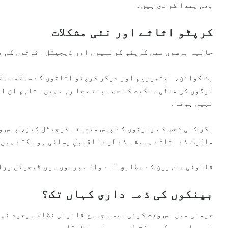
بھی پیدا کر دی ہیں۔
کرپٹو اثاثے اور نئی مشکلات
حالیہ برسوں میں کرپٹو کرنسیوں اور ڈیجیٹل اثاثوں کی م
لوگوں کی مالی ملکیت کا حصہ بنتے جا رہے ہیں۔ تاہم ان ا
نہیں ہوتا۔
اگر کسی شخص کے وارثوں کے پاس متعلقہ ڈیجیٹل کیز، پاس ور
مالیت کے اثاثے ہمیشہ کے لیے ناقابلِ رسائی ہو سکتے ہیں
قانونی ماہرین کے مطابق آنے والے برسوں میں ڈیجیٹل ورا
بینکوں کی ذمہ داری کہاں تک؟
جرمنی میں اس وقت کوئی ایسا جامع قانونی نظام موجود نہی
ذمہ داریوں کو واضح طور پر متعین کرتا ہو۔