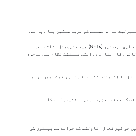
قبولیت نے اس مسئلے کو مزید سنگین بنا دیا ہے۔
بٹ کوائن، ایتھیریم اور دیگر کرپٹو اثاثوں کے ساتھ ساتھ این ایف ٹیز (NFTs) جیسے ڈیجیٹل اثاثے بھی اب
ثاثوں کا ریکارڈ روایتی بینکنگ نظام میں موجود
ڈز یا اکاؤنٹس تک رسائی نہ ہو تو لاکھوں یورو
۔
ثت کا مسئلہ مزید اہمیت اختیار کرے گا۔
ں جو غیر فعال اکاؤنٹس کے حوالے سے بینکوں کی