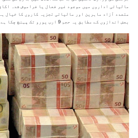
متعدد آزاد ماہرین اور مالیاتی تجزیہ کاروں کا خیال ہے 
بعض اندازوں کے مطابق یہ حجم 9 ارب یورو تک پہنچ چکا ہے۔