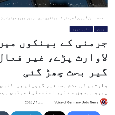
جرمنی کے بینکوں میں اربوں یورو لاوارث پڑے، غیر فعال اکاؤنٹس پر مل
صفحہ اول
/
یورپ
/
جرمنی کے بینکوں میں اربوں یورو لاوارث پڑے
یورپ
تازہ ترین
جرمنی کے بینکوں میں
لاوارث پڑے، غیر فعال
گیر بحث چھڑ گئی
وارثوں کی عدم رسائی، ڈیجیٹل بینکاری ا
یورو برسوں سے غیر استعمال؛ مرکزی رجس
Voice of Germany Urdu News
S
جون 14, 2026
e
n