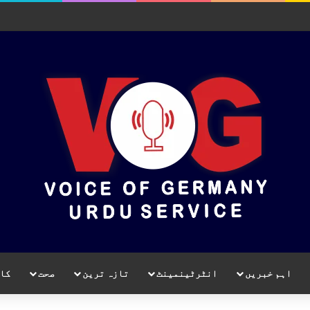
اہم خبریں
انٹرٹینمینٹ
تازہ ترین
صحت
کا