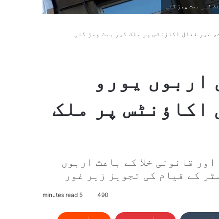
ک گیر بحث چھڑ گئی
، غیر فعال اکاؤنٹس پر ملک گیر بحث چھڑ گئی
 اربوں یورو
 اکاؤنٹس پر ملک
ور قانونی خلا کے باعث اربوں
ٹر کے قیام کی تجویز زیر غور
5 minutes read
490