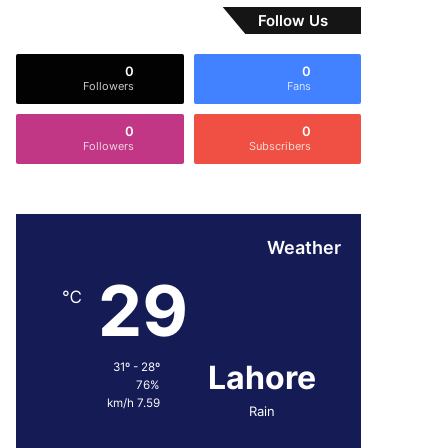
Follow Us
0
0
Followers
Fans
0
0
Followers
Subscribers
Weather
29
℃
Lahore
31º - 28º
76%
7.59 km/h
Rain