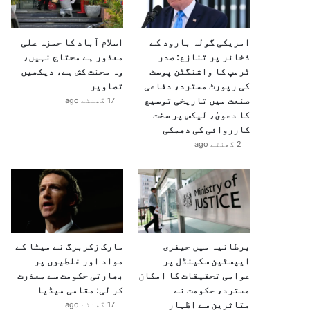
امریکی گولہ بارود کے
اسلام آباد کا حمزہ علی
ذخائر پر تنازع: صدر
معذور ہے محتاج نہیں،
ٹرمپ کا واشنگٹن پوسٹ
وہ محنت کش ہے، دیکھیں
کی رپورٹ مسترد، دفاعی
تصاویر
صنعت میں تاریخی توسیع
17 گھنٹے ago
کا دعویٰ، لیکس پر سخت
کارروائی کی دھمکی
2 گھنٹے ago
برطانیہ میں جیفری
مارک زکربرگ نے میٹا کے
ایپسٹین سکینڈل پر
مواد اور غلطیوں پر
عوامی تحقیقات کا امکان
بھارتی حکومت سے معذرت
مسترد، حکومت نے
کر لی: مقامی میڈیا
متاثرین سے اظہارِ
17 گھنٹے ago