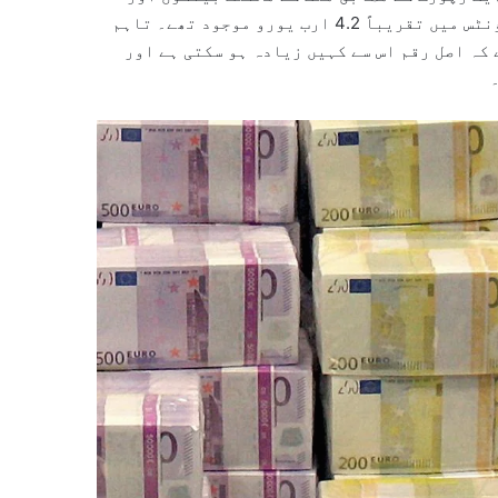
مالیاتی اداروں میں موجود غیر فعال یا فراموش شدہ اکاؤنٹس میں تقریباً 4.2 ارب یورو موجود تھے۔ تاہم
کہ اصل رقم اس سے کہیں زیادہ ہو سکتی ہے اور