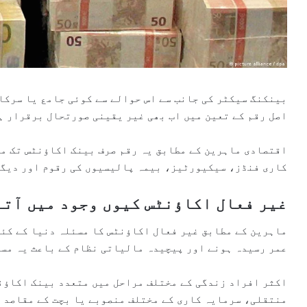
بینکنگ سیکٹر کی جانب سے اس حوالے سے کوئی جامع یا سرکا
اصل رقم کے تعین میں اب بھی غیر یقینی صورتحال برقرار ہ
اقتصادی ماہرین کے مطابق یہ رقم صرف بینک اکاؤنٹس تک م
کاری فنڈز، سیکیورٹیز، بیمہ پالیسیوں کی رقوم اور دیگر
غیر فعال اکاؤنٹس کیوں وجود میں آتے
ماہرین کے مطابق غیر فعال اکاؤنٹس کا مسئلہ دنیا کے کئی
عمر رسیدہ ہونے اور پیچیدہ مالیاتی نظام کے باعث یہ مسئ
اکثر افراد زندگی کے مختلف مراحل میں متعدد بینک اکاؤن
منتقلی، سرمایہ کاری کے مختلف منصوبے یا بچت کے مقاصد ک