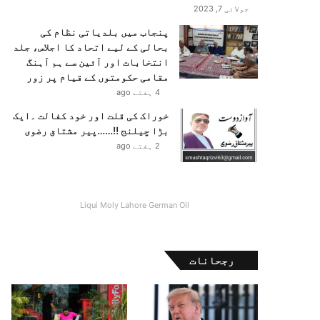
جولائی 7, 2023
پنجاب میں بلدیاتی نظام کی
بحالی کے لیے اتحاد کا اجلاس، جلد
انتخابات اور آئین سے ہم آہنگ
مقامی حکومتوں کے قیام پر زور
4 ہفتے ago
خوراک کی قلت اور خود کفالت ۔ایک
بڑا چیلنج !!……پیر مشتاق رضوی
2 ہفتے ago
Liqui Moly Lahore German Oil
رجحانات