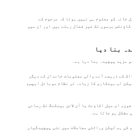
ل خانہ کو معلوم ہی نہیں ہوتا کہ مرحوم کے
کاؤنٹس برسوں تک غیر فعال رہتے ہیں اور ان میں
دہ بنا دیا
و مزید پیچیدہ بنا دیا ہے۔
اک کے ذریعے آنے والی معلومات خاندان کے دیگر
یکن اب بینکاری کا زیادہ تر نظام موبائل ایپس،
فون، ای میل اکاؤنٹ یا آن لائن بینکنگ تک رسائی
 مشکل ہو جاتا ہے۔
 کی ہے لیکن وراثتی معاملات میں نئی پیچیدگیاں