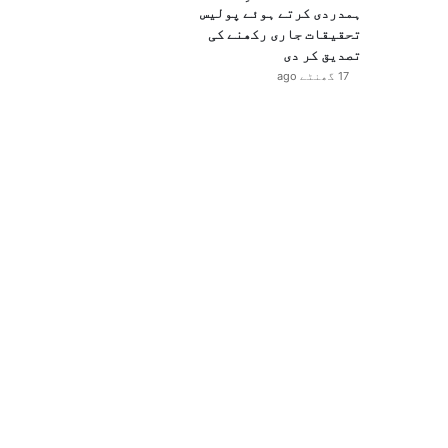
ہمدردی کرتے ہوئے پولیس
تحقیقات جاری رکھنے کی
تصدیق کر دی
17 گھنٹے ago