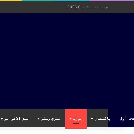
جمعرات, اگست 6 2026
حہ اول
پاکستان
یورپ
مشرق وسطیٰ
بین الاقوامی