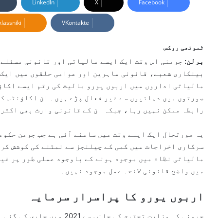
LinkedIn
X
Facebook
d
lassniki
VKontakte
a
n
e
ٹموتھی روکس
m
برلن:
جرمنی اس وقت ایک ایسے مالیاتی اور قانونی مسئلے ک
a
بینکاری شعبے، قانونی ماہرین اور عوامی حلقوں میں ایک ن
i
مالیاتی اداروں میں اربوں یورو مالیت کی رقم ایسے اکاؤن
l
صورتوں میں دہائیوں سے غیر فعال پڑے ہیں۔ ان اکاؤنٹس کے
رابطہ ممکن نہیں رہا، جبکہ ان کے قانونی وارث بھی اکثر ا
یہ صورتحال ایک ایسے وقت میں سامنے آئی ہے جب جرمن حکوم
سرکاری اخراجات میں کمی کے چیلنجز سے نمٹنے کی کوشش کر 
مالیاتی نظام میں موجود ہونے کے باوجود عملی طور پر غیر
میں واضح قانونی لائحہ عمل موجود نہیں۔
اربوں یورو کا پراسرار سرمایہ
جرمنی کی وزارتِ تحقیق کی جان