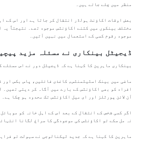
منظر میں چلے جاتے ہیں۔
بعض اوقات اکاؤنٹ ہولڈر انتقال کر جاتا ہے اور اس کے اہ
مختلف بینکوں میں کتنے اکاؤنٹس موجود تھے۔ نتیجتاً یہ ا
موجود رقوم کسی کے استعمال میں نہیں آتیں۔
ڈیجیٹل بینکاری نے مسئلہ مزید پیچی
بینکاری ماہرین کا کہنا ہے کہ ڈیجیٹل دور نے اس مسئلے ک
ماضی میں بینک اسٹیٹمنٹس، کاغذی فائلیں، پاس بکس اور ڈ
افراد کو بھی اکاؤنٹس کے بارے میں آگاہ کر دیتی تھیں۔ ل
آن لائن پورٹلز اور ای میل اکاؤنٹس تک محدود ہو چکا ہے۔
اگر کسی شخص کے انتقال کے بعد اس کے اہل خانہ کو موبائل 
نہ مل سکے تو اکاؤنٹس کی موجودگی کا سراغ لگانا انتہائی
ماہرین کا کہنا ہے کہ جدید ٹیکنالوجی نے سہولت تو فراہم