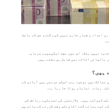
ری اعداد و شمار جاری نہیں کیے گئے، جس کے باعث
ے۔
حدود نہیں بلکہ اس میں بچت اسکیمیں، سرمایہ
 مالیاتی اثاثے بھی شامل ہو سکتے ہیں۔
 ہیں؟
 ممالک میں موجود ہے، لیکن جرمنی میں آبادی کے
لہ زیادہ نمایاں ہوتا جا رہا ہے۔
ٹس کھولتے ہیں۔ ملازمتوں کی تبدیلی، رہائش کی
ے لیے بنائے گئے اکاؤنٹس وقت گزرنے کے ساتھ پس