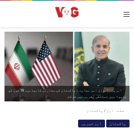
مینو
امریکہ ایران امن معاہدہ: پاکستان کی سفارتی کامیابی، 19 جون کو
جنیوا میں دستخطی تقریب میں شرکت
صفحہ اول
/
پاکستان
پاکستان
اہم خبریں