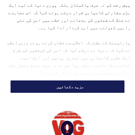
پیش رفت کو نہ صرف پاکستان بلکہ پوری دنیا کے لیے ایک
i
بڑی سفارتی کامیابی قرار دیتے ہوئے کہا کہ اس معاہدے
l
نے جنگ کے شعلوں کو بجھانے اور خطے میں امن کی نئی
راہیں کھولنے میں اہم کردار ادا کیا ہے۔
پارلیمنٹ کے مشترکہ اجلاس سے خطاب کرتے ہوئے وزیراعظم
نے کہا کہ دنیا نے دیکھ لیا کہ امن کی کوششیں کس طرح
ایک عظیم کامیابی میں تبدیل ہوئیں اور ایک ایسے
تنازعے کا خاتمہ ممکن ہوا جس نے نہ صرف مشرق وسطیٰ بلکہ
عالمی معیشت کو بھی شدید متاثر کیا تھا۔
مزید دکھائیں
انہوں نے کہا:
"آج ایسی تاریخ رقم ہوئی ہے جس میں