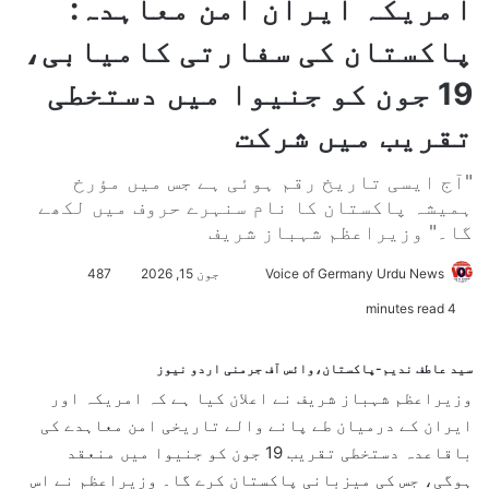
امریکہ ایران امن معاہدہ:
پاکستان کی سفارتی کامیابی،
19 جون کو جنیوا میں دستخطی
تقریب میں شرکت
"آج ایسی تاریخ رقم ہوئی ہے جس میں مؤرخ
ہمیشہ پاکستان کا نام سنہرے حروف میں لکھے
گا۔" وزیراعظم شہباز شریف
Voice of Germany Urdu News
S
جون 15, 2026
487
e
4 minutes read
n
d
سید عاطف ندیم-پاکستان،وائس آف جرمنی اردو نیوز
a
وزیراعظم شہباز شریف نے اعلان کیا ہے کہ امریکہ اور
n
ایران کے درمیان طے پانے والے تاریخی امن معاہدے کی
e
باقاعدہ دستخطی تقریب 19 جون کو جنیوا میں منعقد
m
ہوگی، جس کی میزبانی پاکستان کرے گا۔ وزیراعظم نے اس
a