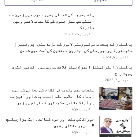
م
ا
انہوں نے کہا:
ی
ر
س
پاک بحریہ کی شمالی بحیرۂ عرب میں زمین سے
ڈ
ط
اینٹی شپ میزائلوں کی کامیاب لائیو ویپن
ٹ
ح
فائرنگ
ر
پ
اپریل 25, 2020
ا
ر
پاکستان کے پنجاب یونیورسٹی لاہور کے مزید سترہ پروفیسر ز
ن
س
سٹینفورڈ یونیورسٹی کی بہترین محققین کی لسٹ میں شامل
ز
"ہم 19 جون کو جنیوا میں ہونے والی
ر
اکتوبر 5, 2023
ی
ا
دستخطی تقریب کے منتظر ہیں اور
ک
ہ
پاکستان انٹر نیشنل ائیر لائینز فلائٹ سروس میں اندھیر نگری
ش
یقین رکھتے ہیں کہ یہ پیش رفت خطے
ا
چوپٹ راج
ن
گ
جولائی 7, 2023
کو پائیدار امن، استحکام اور
ز
ی
پ
پنجاب میں بلدیاتی نظام کی بحالی کے لیے
مشترکہ خوشحالی کی جانب لے جائے
ا
ر
اتحاد کا اجلاس، جلد انتخابات اور آئین سے
گی۔”
ٹ
ہم آہنگ مقامی حکومتوں کے قیام پر زور
ی
4 ہفتے ago
ک
خوراک کی قلت اور خود کفالت ۔ایک بڑا چیلنج
س
جنگ سے امن تک کا سفر
!!……پیر مشتاق رضوی
م
3 ہفتے ago
ی