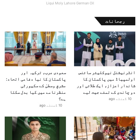
Liqui Moly Lahore German Oil
ۂ
خ
ی
رجحانات
ا
ل
انٹرنیشنل نیوکلیئر سائنس
سعودی عرب، ترکیہ اور
اولمپیاڈ میں پاکستان کا
پاکستان کا نیا دفاعی اتحاد:
شاندار اعزاز، ایک طلائی اور
مشرقِ وسطیٰ کے سکیورٹی
دو چاندی کے تمغے جیت لیے
منظرنامے میں کیا بدل سکتا
ہے؟
10 گھنٹے ago
10 گھنٹے ago