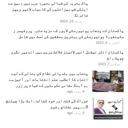
پاک بحریہ کی شمالی بحیرۂ عرب میں زمین سے
ر
اینٹی شپ میزائلوں کی کامیاب لائیو ویپن
م
فائرنگ
و
اپریل 25, 2020
س
م
پاکستان کے پنجاب یونیورسٹی لاہور کے مزید سترہ پروفیسر ز
ی
سٹینفورڈ یونیورسٹی کی بہترین محققین کی لسٹ میں شامل
ا
اکتوبر 5, 2023
ت
پاکستان انٹر نیشنل ائیر لائینز فلائٹ سروس میں اندھیر نگری
ی
چوپٹ راج
ت
جولائی 7, 2023
ع
ا
پنجاب میں بلدیاتی نظام کی بحالی کے لیے
و
اتحاد کا اجلاس، جلد انتخابات اور آئین سے
ن
ہم آہنگ مقامی حکومتوں کے قیام پر زور
پ
4 ہفتے ago
ر
خوراک کی قلت اور خود کفالت ۔ایک بڑا چیلنج
ت
!!……پیر مشتاق رضوی
ب
3 ہفتے ago
ا
د
ل