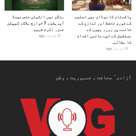
پاکستان کا سوڈان میں تعلیم
ہنگو میں انٹیلی جنس بیسڈ
کے فوری تحفظ اور تنازع کے
آپریشن، 7 خوارج ہلاک، کیپٹن
خاتمے پر زور، بچوں کے
حمزہ اکرم شہید
مستقبل کے لیے عالمی اقدام
11 گھنٹے ago
کا مطالبہ
11 گھنٹے ago
آزادیٴ صحافت ، جمہوریت ، وطن