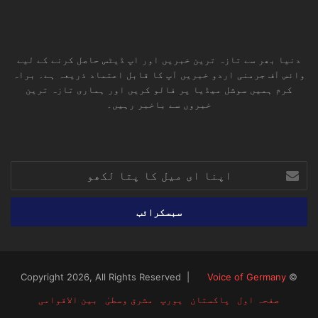
دنیا بھر سے تازہ ترین خبریں اور اپ ڈیٹس حاصل کرنے کے لیے
وائس آف جرمنی اردو خبریں آپ کا قابل اعتماد ذریعہ ہے۔ براہ
کرم ہمیں سوشل میڈیا پر فالو کریں اور ہماری تازہ ترین
خبروں سے باخبر رہیں۔
RSS
TikTok
Instagram
YouTube
LinkedIn
Facebook
X
اپنا
ای
میل
کا
پتا
لکھو
Voice of Germany
© Copyright 2026, All Rights Reserved |
صفحہ اول
پاکستان
یورپ
مشرق وسطیٰ
بین الاقوامی