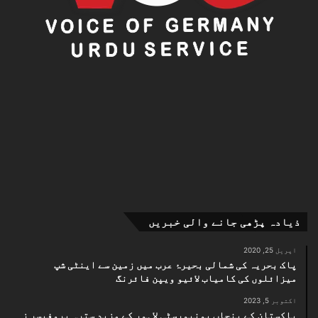
ذیادہ پڑھی جانے والی خبریں
اپریل 25, 2020
پاک بحریہ کی شمالی بحیرۂ عرب میں زمین سے اینٹی شپ
میزائلوں کی کامیاب لائیو ویپن فائرنگ
اکتوبر 5, 2023
پاکستان کے پنجاب یونیورسٹی لاہور کے مزید سترہ پروفیسر ز