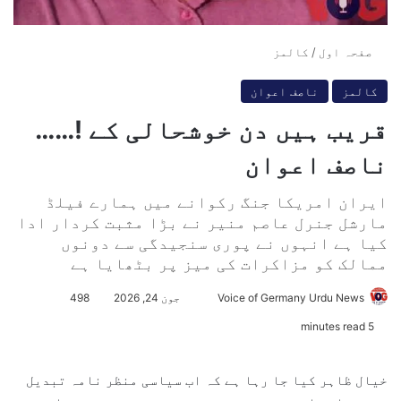
صفحہ اول
/
کالمز
کالمز
ناصف اعوان
قریب ہیں دن خوشحالی کے !……
ناصف اعوان
ایران امریکا جنگ رکوانے میں ہمارے فیلڈ
مارشل جنرل عاصم منیر نے بڑا مثبت کردار ادا
کیا ہے انہوں نے پوری سنجیدگی سے دونوں
ممالک کو مزاکرات کی میز پر بٹھایا ہے
Voice of Germany Urdu News
S
جون 24, 2026
498
e
5 minutes read
n
d
خیال ظاہر کیا جا رہا ہے کہ اب سیاسی منظر نامہ تبدیل
a