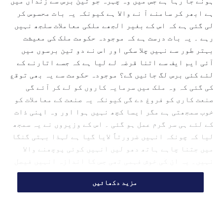
ہونے جا رہا ہے جس میں وہ چہرہ جو تین برس سے زنداں میں
n
ہے ابھر کر سامنے آ نے والا ہے کیونکہ یہ بات محسوس کر
e
لی گئی ہے کہ اس کے بغیر الجھے ملکی معاملات سلجھ نہیں
m
رہے ۔ یہ بات درست ہے کہ موجودہ حکومت ملک کی معیشت
a
بہتر طور سے نہیں چلا سکی اور اس نے دو تین برسوں میں
i
l
آئی ایم ایف سے اتنا قرضہ لے لیا ہے کہ جسے اتارنے کے
لئے کئی برس لگ جائیں گے؟ موجودہ حکومت سے یہ بھی توقع
کی گئی کہ وہ ملک میں سرمایہ کاروں کو لے کر آئے گی
صنعت کاری کو فروغ دے گی کیونکہ یہ صنعت کے معاملات کو
خوب سمجھتی ہے مگر ایسا کچھ نہیں ہوا اور وہ اپنی ذات
کے لئے ہی سر گرم عمل ہو گئی ۔ اس کے وزیروں نے یہ سمجھ
لیا کہ چونکہ انہیں ضرورتاً لایا گیا ہے لہذا بہتی گنگا
میں جتنا چاہے ہاتھ دھو لیں انہیں کوئی پوچھنے والا
نہیں۔ یہ ان کی خوش فہمی تھی جس کا اندازہ انہیں فیصل
واؤڈا اور سوشل میڈیا کے شور سے ہوگیا ۔
مزید دکھائیں
لوٹ کھسوٹ ہر دور میں ہوتی رہی ہے ۔ کوئی زیادہ کرتا ہے
تو کوئی کم۔ مگر اگر قومی سرمائے پر ہاتھ صاف کرنے
والوں کو پکڑ کر ان سے لوٹا ہوا پیسا واپس خزانہ میں