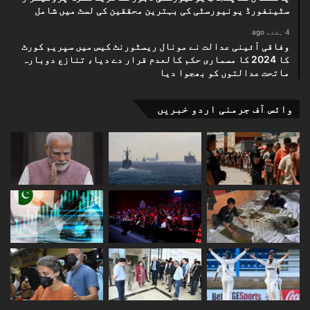
سٹینفورڈ یونیورسٹی کی بہترین محققین کی لسٹ میں شامل
4 ہفتے ago
وفاقی آئینی عدالت نے مونال ریسٹورنٹ کیس میں سپریم کورٹ
کا 2024 کا مسماری حکم کالعدم قرار دے دیا، تنازع دوبارہ
ماتحت عدالتوں کو بھجوا دیا
وائس آف جرمنی اردو خبریں