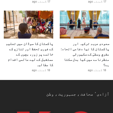
17 گھنٹے ago
17 گھنٹے ago
سعودی عرب، ترکیہ اور
پاکستان کا سوڈان میں تعلیم
پاکستان کا نیا دفاعی اتحاد:
کے فوری تحفظ اور تنازع کے
مشرقِ وسطیٰ کے سکیورٹی
خاتمے پر زور، بچوں کے
منظرنامے میں کیا بدل سکتا
مستقبل کے لیے عالمی اقدام
ہے؟
کا مطالبہ
18 گھنٹے ago
18 گھنٹے ago
آزادیٴ صحافت ، جمہوریت ، وطن