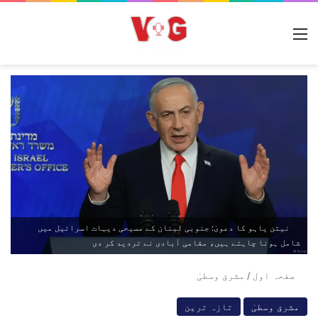
مینو
نیتن یاہو کا دعویٰ: جنوبی لبنان کے مسیحی دیہات اسرائیل میں
شامل ہونا چاہتے ہیں، مقامی آبادی نے تردید کر دی
صفحہ اول
/
مشرق وسطیٰ
مشرق وسطیٰ
تازہ ترین