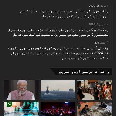
اپریل 25, 2020
پاک بحریہ کی شمالی بحیرۂ عرب میں زمین سے اینٹی شپ
میزائلوں کی کامیاب لائیو ویپن فائرنگ
اکتوبر 5, 2023
پاکستان کے پنجاب یونیورسٹی لاہور کے مزید سترہ پروفیسر ز
سٹینفورڈ یونیورسٹی کی بہترین محققین کی لسٹ میں شامل
4 ہفتے ago
وفاقی آئینی عدالت نے مونال ریسٹورنٹ کیس میں سپریم کورٹ
کا 2024 کا مسماری حکم کالعدم قرار دے دیا، تنازع دوبارہ
ماتحت عدالتوں کو بھجوا دیا
وائس آف جرمنی اردو خبریں