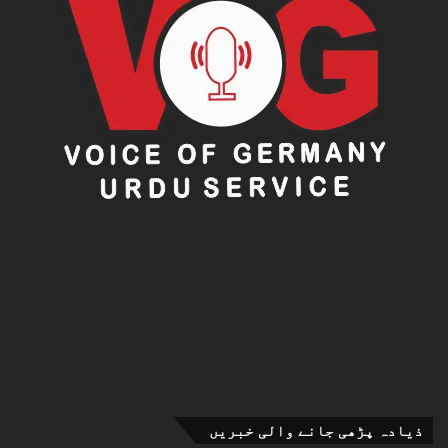
ذیادہ پڑھی جانے والی خبریں