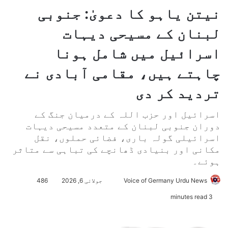
نیتن یاہو کا دعویٰ: جنوبی
لبنان کے مسیحی دیہات
اسرائیل میں شامل ہونا
چاہتے ہیں، مقامی آبادی نے
تردید کر دی
اسرائیل اور حزب اللہ کے درمیان جنگ کے
دوران جنوبی لبنان کے متعدد مسیحی دیہات
اسرائیلی گولہ باری، فضائی حملوں، نقل
مکانی اور بنیادی ڈھانچے کی تباہی سے متاثر
ہوئے۔
Voice of Germany Urdu News
S
جولائی 6, 2026
486
e
3 minutes read
n
d