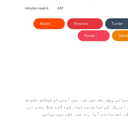
4 minutes read
487
Reddit
Pinterest
Tumblr
Pocket
Odnok
سیاسی پیش رفت میں غزہ میں اپنی ڈی فیکٹو حکومت
 امریکہ کی حمایت سے تیار کیے گئے جنگ بندی اور
کے تحت سامنے آیا ہے، جسے خطے میں سیاسی