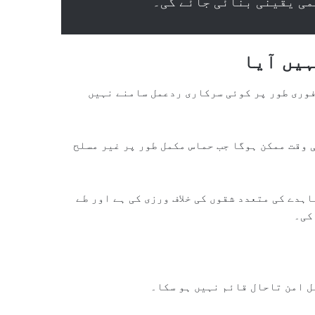
ی یقینی بنائی جائے گی۔”
ہیں آیا
فوری طور پر کوئی سرکاری ردعمل سامنے نہیں
 وقت ممکن ہوگا جب حماس مکمل طور پر غیر مسلح
ہدے کی متعدد شقوں کی خلاف ورزی کی ہے اور طے
کی۔
ل امن تاحال قائم نہیں ہو سکا۔