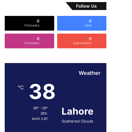
Follow Us
0
0
Followers
Fans
0
0
Followers
Subscribers
Weather
38
℃
Lahore
38º - 28º
38%
2.81 km/h
Scattered Clouds