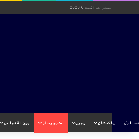
جمعرات, اگست 6 2026
حہ اول
پاکستان
یورپ
مشرق وسطیٰ
بین الاقوامی