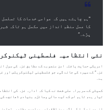
"ہم چاہتے ہیں کہ عوامی خدمات کا تسلسل 
کا عمل منظم انداز میں مکمل ہو تاکہ شہری
پڑے۔”
نئی انتظامیہ فلسطینی ٹیکنوکری
امریکی حمایت یافتہ امن منصوبے کے مطابق غزہ کی سول ان
ہے۔
کمیٹی کے سربراہ علی شعث نے کہا کہ ادارہ غزہ کی انتظام
تیار ہے، تاہم اس کے لیے مالی وسائل، بنیادی ڈھانچے کی
انہوں نے کہا کہ اگر بین الاقوامی برادری مطلوبہ تعاون 