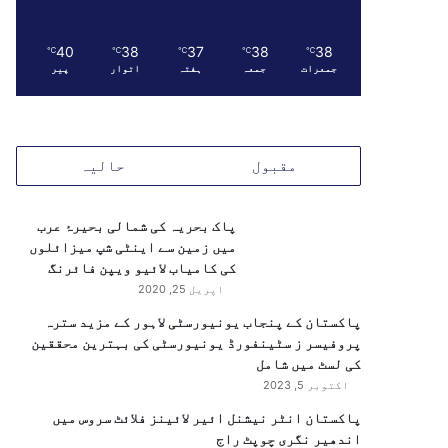
40
38
37
38
38
℃
℃
℃
℃
℃
جمعرات
جمعہ
ہفتہ
اتوار
پیر
مقبول
حالیہ
پاک بحریہ کی شمالی بحیرۂ عرب
میں زمین سے اینٹی شپ میزائلوں
کی کامیاب لائیو ویپن فائرنگ
اپریل 25, 2020
پاکستان کے پنجاب یونیورسٹی لاہور کے مزید سترہ
پروفیسر ز سٹینفورڈ یونیورسٹی کی بہترین محققین
کی لسٹ میں شامل
اکتوبر 5, 2023
پاکستان انٹر نیشنل ائیر لائینز فلائٹ سروس میں
اندھیر نگری چوپٹ راج