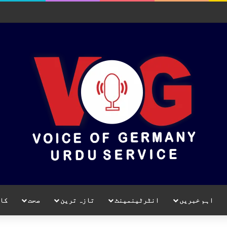
اہم خبریں
انٹرٹینمینٹ
تازہ ترین
صحت
کا