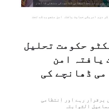
ن منصوبے کے تحت انتظامی ڈھانچے کی منتقلی کا آغاز
کر دی، امریکی حمایت یافتہ امن منصوبے کے تحت
کٹو حکومت تحلیل
 یافتہ امن
می ڈھانچے کی
ل برقرار رہے اور انتظامی
سماعیل الثوابتہ