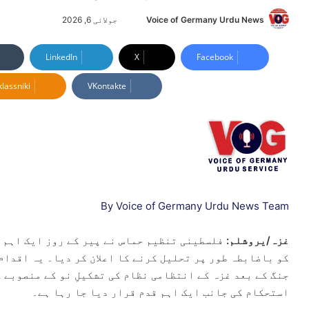
Voice of Germany Urdu News
S
جولائی 6, 2026
e
n
LinkedIn
X
Facebook
d
lassniki
VKontakte
a
n
e
m
a
i
l
By Voice of Germany Urdu News Team
غزہ/یروشلم:
فلسطینی تنظیم حماس نے پیر کے روز ایک اہم 
کو باضابطہ طور پر تحلیل کرنے کا اعلان کر دیا۔ یہ اقدام
جنگ کے بعد غزہ کے انتظامی نظام کی تشکیلِ نو کے منصوبے 
استحکام کی جانب ایک اہم قدم قرار دیا جا رہا ہے۔