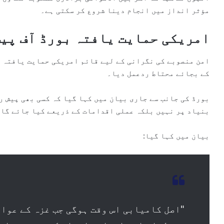
مؤثر انداز میں انجام دینا شروع کر سکتی ہے۔
امریکی حمایت یافتہ بورڈ آف پیس
امن منصوبے کی نگرانی کے لیے قائم امریکی حمایت یافتہ "ب
کے بجائے محتاط ردعمل دیا۔
بورڈ کی جانب سے جاری بیان میں کہا گیا کہ کسی بھی پیش ر
بنیاد پر نہیں بلکہ عملی اقدامات کے ذریعے کیا جائے گا۔
بیان میں کہا گیا:
"اصل کامیابی اس وقت ہوگی جب غزہ کے عوا