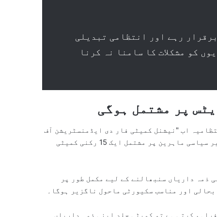
برقرار رہے اور انتظامی تبدیلی
وں کو مشکلات کا سامنا نہ کرنا
ٹس پر مشتمل ہوگی
تظامیہ اب "نیشنل کمیٹی فار دی ایڈمنسٹریشن آف
غزہ” کے سپرد کی جائے گی، جو فلسطینی ٹیکنوکریٹس اور غیر سیاسی ماہرین پر مشتمل ایک 15 رکنی کمیٹی
ی ذمہ داریاں سنبھالنے کے لیے مکمل طور پر
 بحالی اور مناسب سکیورٹی ماحول ناگزیر ہوگا۔
فراہم کرتی ہے تو کمیٹی جلد اپنی ذمہ داریاں