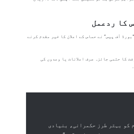
 کا ردعمل
ورڈ آف پیس” نے حماس کے اعلان کا خیر مقدم کرنے
فت کا حتمی جائزہ صرف اعلانات یا وعدوں کی
م کو بہتر طرز حکمرانی، بنیادی