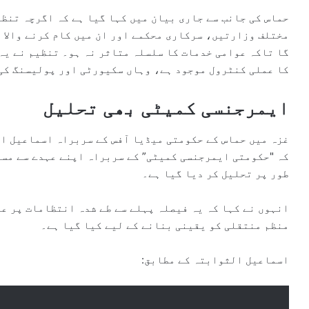
حماس کی جانب سے جاری بیان میں کہا گیا ہے کہ اگرچہ تنظی
مختلف وزارتیں، سرکاری محکمے اور ان میں کام کرنے والا 
گا تاکہ عوامی خدمات کا سلسلہ متاثر نہ ہو۔ تنظیم نے یہ ب
کا عملی کنٹرول موجود ہے، وہاں سکیورٹی اور پولیسنگ کی
ایمرجنسی کمیٹی بھی تحلیل
غزہ میں حماس کے حکومتی میڈیا آفس کے سربراہ اسماعیل ا
کہ "حکومتی ایمرجنسی کمیٹی” کے سربراہ اپنے عہدے سے مست
طور پر تحلیل کر دیا گیا ہے۔
انہوں نے کہا کہ یہ فیصلہ پہلے سے طے شدہ انتظامات پر ع
منظم منتقلی کو یقینی بنانے کے لیے کیا گیا ہے۔
اسماعیل الثوابتہ کے مطابق: