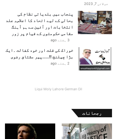
جولائی 7, 2023
پنجاب میں بلدیاتی نظام کی
بحالی کے لیے اتحاد کا اجلاس، جلد
انتخابات اور آئین سے ہم آہنگ
مقامی حکومتوں کے قیام پر زور
3 ہفتے ago
خوراک کی قلت اور خود کفالت ۔ایک
بڑا چیلنج !!……پیر مشتاق رضوی
2 ہفتے ago
Liqui Moly Lahore German Oil
رجحانات