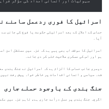
سہولیات اور انسانی امداد کی مؤثر فراہم
اسرائیل کا فوری ردعمل سامنے ن
حماس کے اعلان کے بعد اسرائیلی حکومت یا فوج کی جانب سے 
آیا۔
اسرائیل کا موقف اب بھی یہی ہے کہ غزہ میں مستقل امن اسی
ہو اور اس کی عسکری صلاحیت ختم کر دی جائے۔
دوسری جانب حماس کا الزام ہے کہ اسرائیل نے جنگ بندی معا
شدہ سیاسی و انسانی اقدامات پر خاطر خواہ پیش رفت نہیں 
جنگ بندی کے باوجود حملے جاری
اگرچہ جنگ بندی پر عمل درآمد جاری ہے، تاہم غزہ میں مکم