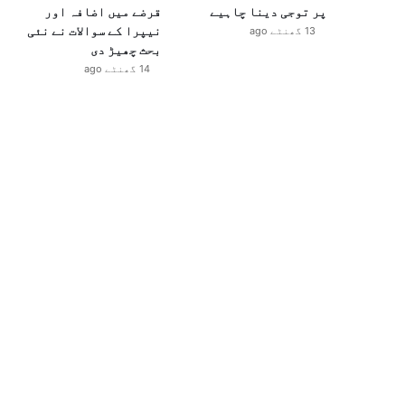
پر توجی دینا چاہیے
قرضے میں اضافہ اور
نیپرا کے سوالات نے نئی
13 گھنٹے ago
بحث چھیڑ دی
14 گھنٹے ago