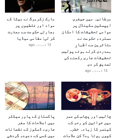
برطانیہ میں جیفری
مارک زکربرگ نے میٹا کے
ایپسٹین سکینڈل پر
مواد اور غلطیوں پر
عوامی تحقیقات کا امکان
بھارتی حکومت سے معذرت
مسترد، حکومت نے
کر لی: مقامی میڈیا
متاثرین سے اظہارِ
13 گھنٹے ago
ہمدردی کرتے ہوئے پولیس
تحقیقات جاری رکھنے کی
تصدیق کر دی
13 گھنٹے ago
چالیس اور پچاس کی عمر
پاکستان کے پاور سیکٹر
میں خواتین کو رحم کے
میں اصلاحات کا سفر
کینسر کا زیادہ خطرہ
جاری، ڈسکوز کے نقصانات
کیوں ہوتا ہے؟ کن علامات
میں کمی کے دعوے، گردشی