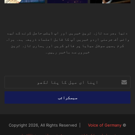
دنیا بھر سے تازہ ترین خبریں اور اپ ڈیٹس حاصل کرنے کے لیے
وائس آف جرمنی اردو خبریں آپ کا قابل اعتماد ذریعہ ہے۔ براہ
کرم ہمیں سوشل میڈیا پر فالو کریں اور ہماری تازہ ترین
خبروں سے باخبر رہیں۔
RSS
TikTok
Instagram
YouTube
LinkedIn
Facebook
X
اپنا
ای
میل
کا
پتا
لکھو
Voice of Germany
© Copyright 2026, All Rights Reserved |
صفحہ اول
پاکستان
یورپ
مشرق وسطیٰ
بین الاقوامی