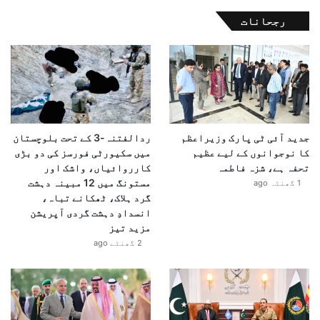
رجحانات
جدید آئی ٹی پارک وزیراعظم
ردالفتنہ-3 کے تحت بلوچستان
کا نوجوانوں کے لیے عظیم
میں سکیورٹی فورسز کی دو بڑی
تحفہ ہے، شزہ فاطمہ
کارروائیاں، واشک اور
مستونگ میں 12 مبینہ دہشت
1 گھنٹہ ago
گرد ہلاک، ٹھکانے تباہ،
انسدادِ دہشت گردی آپریشن
مزید تیز
2 گھنٹے ago