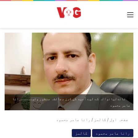
مینو
تاندلیانوالہ کے لیے اُمید کی کرن ،عائشہ منظور وٹو............رانا
عامر محمود
صفحہ اول
/
کالمز
/
رانا عامر محمود
رانا عامر محمود
کالمز