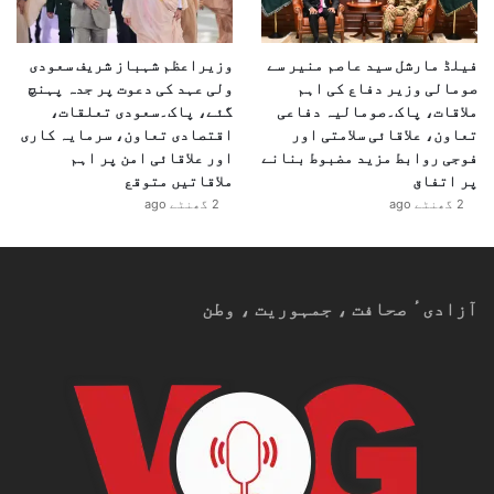
فیلڈ مارشل سید عاصم منیر سے
وزیراعظم شہباز شریف سعودی
صومالی وزیر دفاع کی اہم
ولی عہد کی دعوت پر جدہ پہنچ
ملاقات، پاک۔صومالیہ دفاعی
گئے، پاک۔سعودی تعلقات،
تعاون، علاقائی سلامتی اور
اقتصادی تعاون، سرمایہ کاری
فوجی روابط مزید مضبوط بنانے
اور علاقائی امن پر اہم
پر اتفاق
ملاقاتیں متوقع
2 گھنٹے ago
2 گھنٹے ago
آزادیٴ صحافت ، جمہوریت ، وطن