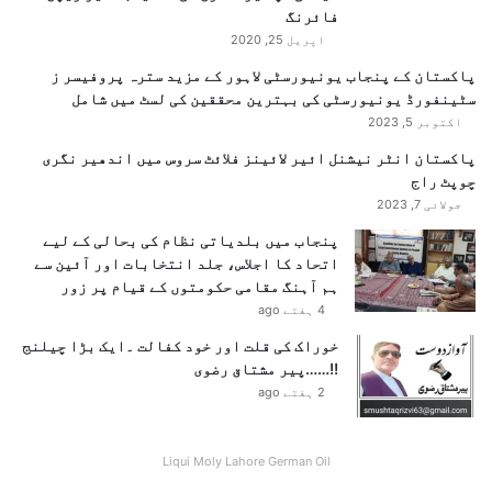
نمایاں علاقوں میں شمار ہوگا۔
س
فائرنگ
پ
اپریل 25, 2020
ر
پاکستان کے پنجاب یونیورسٹی لاہور کے مزید سترہ پروفیسر ز
دِ
سٹینفورڈ یونیورسٹی کی بہترین محققین کی لسٹ میں شامل
خ
ا
اکتوبر 5, 2023
ک
پاکستان انٹر نیشنل ائیر لائینز فلائٹ سروس میں اندھیر نگری
چوپٹ راج
جولائی 7, 2023
پنجاب میں بلدیاتی نظام کی بحالی کے لیے
اتحاد کا اجلاس، جلد انتخابات اور آئین سے
ہم آہنگ مقامی حکومتوں کے قیام پر زور
4 ہفتے ago
خوراک کی قلت اور خود کفالت ۔ایک بڑا چیلنج
!!……پیر مشتاق رضوی
2 ہفتے ago
Liqui Moly Lahore German Oil