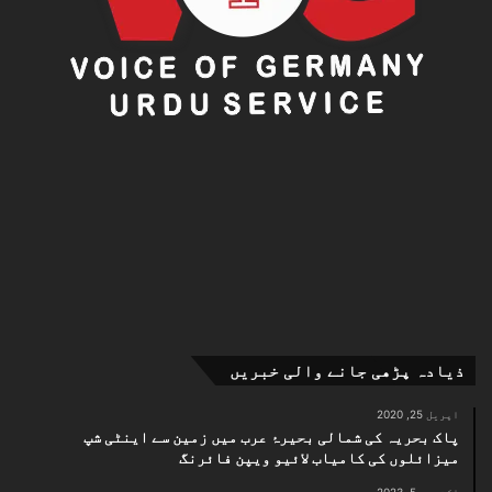
ذیادہ پڑھی جانے والی خبریں
اپریل 25, 2020
پاک بحریہ کی شمالی بحیرۂ عرب میں زمین سے اینٹی شپ
میزائلوں کی کامیاب لائیو ویپن فائرنگ