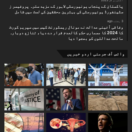
اکتوبر 5, 2023
پاکستان کے پنجاب یونیورسٹی لاہور کے مزید سترہ پروفیسر ز
سٹینفورڈ یونیورسٹی کی بہترین محققین کی لسٹ میں شامل
3 ہفتے ago
وفاقی آئینی عدالت نے مونال ریسٹورنٹ کیس میں سپریم کورٹ
کا 2024 کا مسماری حکم کالعدم قرار دے دیا، تنازع دوبارہ
ماتحت عدالتوں کو بھجوا دیا
وائس آف جرمنی اردو خبریں