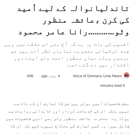
تاندلیانوالہ کے لیے اُمید
کی کرن ،عائشہ منظور
وٹو…………رانا عامر محمود
افسوس کی بات یہ ہے کہ آج بھی اس حلقے میں وہی
چند ترقیاتی منصوبے نمایاں نظر آتے ہیں جو
برسوں پہلے میاں منظور احمد وٹو اپنے دورِ
اقتدار میں دے گئے تھے
Voice of Germany Urdu News
S
4 ہفتے ago
496
e
4 minutes read
n
d
بعض شخصیات ایسی ہوتی ہیں جن کا تعارف ان کے نام سے
a
نہیں بلکہ ان کی خدمات، کردار اور خاندانی روایات سے
n
ہوتا ہے۔ محترمہ عائشہ منظور وٹو بھی انہی شخصیات میں
e
شامل ہیں۔ وہ کسی تعارف کی محتاج نہیں، کیونکہ ان کا
m
تعلق ایک ایسے سیاسی اور عوامی خاندان سے ہے جس نے
a