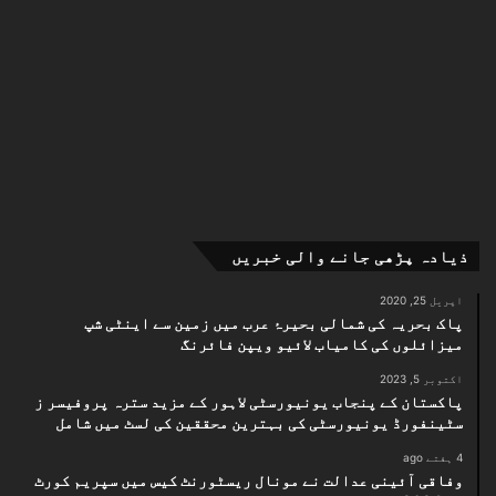
کیونکہ یہ ملک ووٹ سے بنا تھا اور ان شاءاللہ ووٹ سے ہی
چلے گا۔ مادرِ ملت کی للکار آج بھی زندہ ہے۔ بس سننے
والے کان اور عمل کرنے کا جذبہ چاہیے۔ حکومتِ پاکستان
سے مطالبہ ہے کہ مادرِ ملت محترمہ فاطمہ جناحؒ کی
جمہوری خدمات کے اعتراف میں ہر سال 9 جولائی کو "یومِ
جمہوریہ” منایا جائے۔
تاکہ ہر پاکستانی کو یاد رہے: "یہ ملک ووٹ سے بنا تھا،
ووٹ سے ہی چلے گا”
ذیادہ پڑھی جانے والی خبریں
اپریل 25, 2020
پاک بحریہ کی شمالی بحیرۂ عرب میں زمین سے اینٹی شپ
میزائلوں کی کامیاب لائیو ویپن فائرنگ
اکتوبر 5, 2023
پاکستان کے پنجاب یونیورسٹی لاہور کے مزید سترہ پروفیسر ز
سٹینفورڈ یونیورسٹی کی بہترین محققین کی لسٹ میں شامل
4 ہفتے ago
وفاقی آئینی عدالت نے مونال ریسٹورنٹ کیس میں سپریم کورٹ