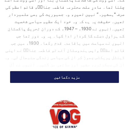
l
چلنا تھا۔ مادرِ ملت محترمہ فاطمہ جناحؒ، قائدِ اعظم کی
صرف "ہمشیرہ” نہیں تھیں، وہ جمہوریت کی بھی علمبردار
تھیں۔ حقیقت یہ ہے کہ وہ خود ایک عظیم سیاسی شخصیت
تھیں۔انہوں نے 1930ء – 1947ء کے دوران تحریکِ پاکستان
کے ہراول دستے کا کردار ادا کیا۔ یہ وہ دور تھا جب
انہوں نے سیاست میں باقاعدہ قدم رکھا۔ 1930ء میں جب
قائدِ اعظمؒ واپس ہندوستان آئے تو فاطمہ جناحؒ نے اپنی
ڈینٹل پریکٹس چھوڑ کر ان کی سیاسی زندگی سنبھال لی۔ وہ
ان کی سیکرٹری، مشیر اور ساتھی بن گئیں۔ انہوں نے آل
انڈیا مسلم لیگ کی ویمنز سب کمیٹی بنائی۔ گھر گھر جا
مزید دکھائیں
کر عورتوں کو ووٹ کی اہمیت سمجھائی۔1946ء کے انتخابات
میں قیامِ پاکستان کے لیے انہوں نے پورے برصغیر میں مہم
چلائی۔ پردہ دار خواتین کو بھی گھروں سے نکال کر ووٹ
ڈلوایا۔ اسی ووٹ نے پاکستان کی بنیاد رکھی۔ ان کا نعرہ
تھا "اسلامی جمہوری پاکستان” جہاں قانون کی حکمرانی ہو
اور عوام حکمران ہوں۔قیامِ پاکستان کے بعد: 1947ء سے
1964ء تک قوم کی "خاموش محافظ” کا کردار ادا کیا