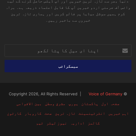
دنیا بھر سے تازہ ترین خبریں اور اپ ڈیٹس حاصل کرنے کے لیے
وائس آف جرمنی اردو خبریں آپ کا قابل اعتماد ذریعہ ہے۔ براہ
کرم ہمیں سوشل میڈیا پر فالو کریں اور ہماری تازہ ترین
خبروں سے باخبر رہیں۔
RSS
TikTok
Instagram
YouTube
LinkedIn
Facebook
X
اپنا
ای
میل
کا
پتا
لکھو
Voice of Germany
© Copyright 2026, All Rights Reserved |
صفحہ اول
پاکستان
یورپ
مشرق وسطیٰ
بین الاقوامی
اہم خبریں
انٹرٹینمینٹ
تازہ ترین
صحت
کاروبار
کارٹون
کالمز
اداریہ
نیوز لیٹر
ٹیم