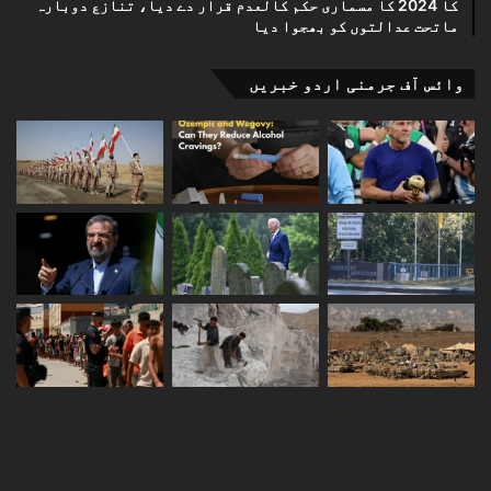
کا 2024 کا مسماری حکم کالعدم قرار دے دیا، تنازع دوبارہ
ماتحت عدالتوں کو بھجوا دیا
وائس آف جرمنی اردو خبریں