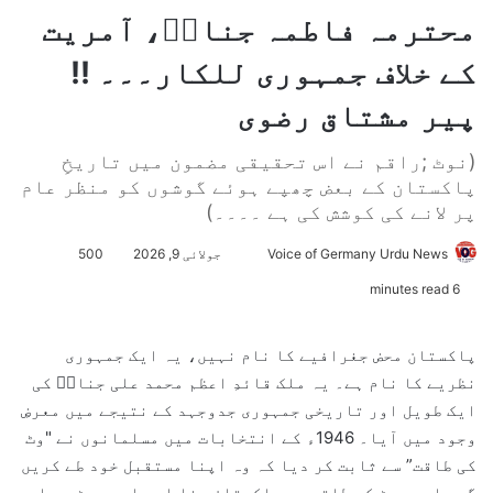
محترمہ فاطمہ جناحؒ، آمریت
کے خلاف جمہوری للکار۔۔۔ !!
پیر مشتاق رضوی
(نوٹ ;راقم نے اس تحقیقی مضمون میں تاریخِ
پاکستان کے بعض چھپے ہوئے گوشوں کو منظر عام
پر لانے کی کوشش کی ہے ۔۔۔۔)
Voice of Germany Urdu News
S
جولائی 9, 2026
500
e
6 minutes read
n
d
پاکستان محض جغرافیے کا نام نہیں، یہ ایک جمہوری
a
نظریے کا نام ہے۔ یہ ملک قائدِ اعظم محمد علی جناحؒ کی
n
ایک طویل اور تاریخی جمہوری جدوجہد کے نتیجے میں معرضِ
e
وجود میں آیا۔ 1946ء کے انتخابات میں مسلمانوں نے "وٹ
m
کی طاقت” سے ثابت کر دیا کہ وہ اپنا مستقبل خود طے کریں
a
گے۔ اسی ووٹ کی طاقت سے پاکستان بنا اور اسی ووٹ سے اسے
i