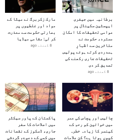
برطانیہ میں جیفری
مارک زکربرگ نے میٹا کے
ایپسٹین سکینڈل پر
مواد اور غلطیوں پر
عوامی تحقیقات کا امکان
بھارتی حکومت سے معذرت
مسترد، حکومت نے
کر لی: مقامی میڈیا
متاثرین سے اظہارِ
8 گھنٹے ago
ہمدردی کرتے ہوئے پولیس
تحقیقات جاری رکھنے کی
تصدیق کر دی
8 گھنٹے ago
چالیس اور پچاس کی عمر
پاکستان کے پاور سیکٹر
میں خواتین کو رحم کے
میں اصلاحات کا سفر
کینسر کا زیادہ خطرہ
جاری، ڈسکوز کے نقصانات
کیوں ہوتا ہے؟ کن علامات
میں کمی کے دعوے، گردشی