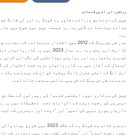
n
e
روئٹرز اور اے پی کے ساتھ
m
چین کے دو سابق وزرائے دفاع، وے فینگ ہے اور لی شانگ فو 
a
سزائے موت سنا دی گئی ہے۔ یہ فیصلہ چین میں فوج میں جاری
i
ہے۔
l
صدر شی جن پنگ کے 2012 میں اقتدار سنبھالنے 
کا ایک اہم ہدف رہا ہے۔ سال 2023 م
جوہری ہتھیاروں اور روایتی میزائلوں کی نگرانی کرتی ہ
اس سال کے آغاز میں یہ کارروائیاں مزید شدت اختیار کر گ
ایل اے) کے اعلیٰ جنرل ژانگ یوشیا کو ان کے عہدے سے ہٹا د
عرصے سے شی جن پنگ کے قریبی ساتھی سمجھے جاتے تھے۔
چین کی سرکاری نیوز ایجنسی شنہوا کی رپورٹوں کے مطابق لی
دوسروں کو رشوت دینے کے الزامات تھے۔ تحقیقات میں یہ بھ
داریاں پوری نہیں کی تھیں‘ اور ‘اپنے اور دوسروں کے لیے 
دوسری جانب وے فینگ ہے کے خلاف 3
بطور رشوت لینے‘ اور ‘عملے کی تقرریوں میں دوسروں کو نا