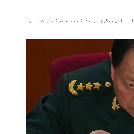
امات ”انتہائی سنگین نوعیت‘‘ کے تھے، جن کے ”بہت منفی