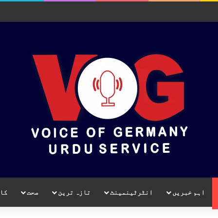
اہم خبریں
انٹرٹینمینٹ
تازہ ترین
صحت
کا