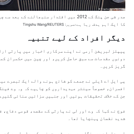
صدر شی جن پنگ کے 2012 میں اقتدار سنبھالنے 
کا ایک اہم ہدف رہا ہے
تصویر: Tingshu Wang/REUTERS
دیگر افراد کے لیے تنبیہ
پیپلز لبریشن آرمی نے اپنے سرکاری اخبار میں پارٹی اراک
دونوں مقدمات سے سبق حاصل کریں، اور چین میں حکمران کمی
گریز کریں۔
پی ایل اے ڈیلی نے جمعے کو شائع ہونے والے ایک تبصرے می
افسران، خصوصاً سینئر عہدیداروں کو چاہیے کہ وہ وے فینگ
جن کے خلاف تحقیقات ہوئیں اور جنہیں سزائیں سنائی گئیں، 
فوج نے کہا کہ وے اور لی نے پارٹی کے مقصد، قومی دفاع، ف
شدید نقصان پہنچایا تھا۔
اس معاملے پر سنگاپور میں مقیم چینی سکیورٹی امور کے ما