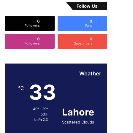
Follow Us
0
0
Followers
Fans
0
0
Followers
Subscribers
Weather
33
℃
Lahore
40º - 29º
53%
2.3 km/h
Scattered Clouds