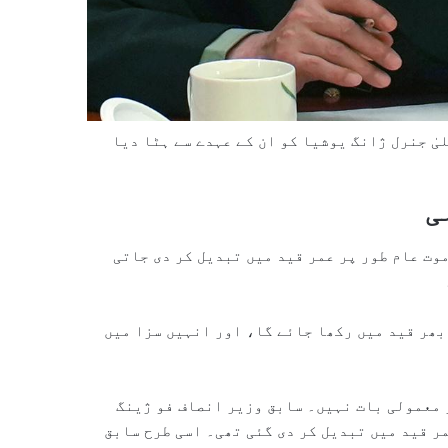
یٰ جنرل ژانگ یوشیا کو ان کے عہدے سے ہٹا دیا
ی
وت عام طور پر عمر قید میں تبدیل کر دی جاتی
بھر قید میں رکھا جائے گا، اور انہیں سزا میں
 معمولی بات نہیں۔ سابق وزیر انصاف فو ژینگ
میں عمر قید میں تبدیل کر دی گئی تھی۔ اسی طرح سابق