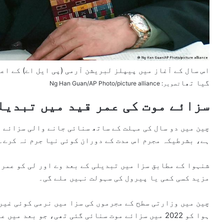
اس سال کے آغاز میں پیپلز لبریشن آرمی (پی ایل اے) کے اعل
گیا تھا
تصویر: Ng Han Guan/AP Photo/picture alliance
سزائے موت کی عمر قید میں تبدیل
چین میں دو سال کی مہلت کے ساتھ سنائی جانے والی سزائے م
ہے، بشرطیکہ مجرم اس مدت کے دوران کوئی نیا جرم نہ کرے۔
شنہوا کے مطابق سزا میں تبدیلی کے بعد وے اور لی کو عمر 
مزید کسی کمی یا پیرول کی سہولت نہیں ملے گی۔
چین میں وزارتی سطح کے مجرموں کی سزا میں نرمی کوئی غیر
ہوا کو 2022 میں سزائے موت سنائی گئی تھی، جو بعد 