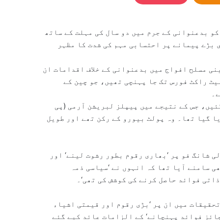
کو بدعنوانی کے جرم میں دو سال کی مہلت کے ساتھ
 بڑے پیمانے پر احتسابی مہم کی شدت کا مظہر
کے بعد سے چینی مسلح افواج میں بدعنوانی کے خلاف اقدامات ان
یں یہ کارروائیاں ایلیٹ راکٹ فورس تک جا پہنچی تھیں، جو چین کے
ے۔
ئیں، جس کے نتیجے میں پیپلز لبریشن آرمی (پی
یا گیا تھا۔ وہ پولٹ بیورو کے رکن تھے اور طویل
 شانگ فو پر ‘بھاری رقوم بطور رشوت لینے‘ اور
ی سامنے آیا تھا کہ انہوں نے ‘سیاسی ذمہ
ذاتی فوائد حاصل کرنے کی کوشش کی تھی‘۔
202 میں شروع ہونے والی تحقیقات میں ان پر ‘بڑی رقوم اور قیمتی اشیاء
جائز فوائد پہنچانے‘ کے الزامات عائد کیے گئے