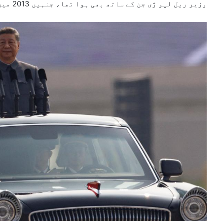
وزیر ریل لیو ژی جن کے ساتھ بھی ہوا تھا، جنہیں 2013 میں مجرم قرار دیا گیا تھا۔