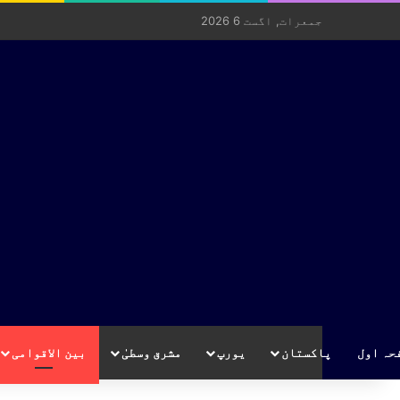
جمعرات, اگست 6 2026
حہ اول
پاکستان
یورپ
مشرق وسطیٰ
بین الاقوامی