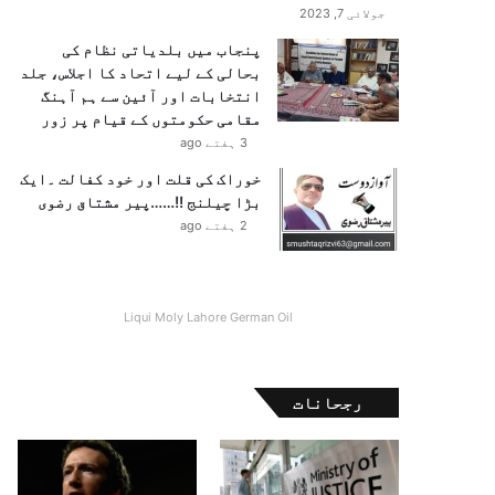
جولائی 7, 2023
پنجاب میں بلدیاتی نظام کی
بحالی کے لیے اتحاد کا اجلاس، جلد
انتخابات اور آئین سے ہم آہنگ
مقامی حکومتوں کے قیام پر زور
3 ہفتے ago
خوراک کی قلت اور خود کفالت ۔ایک
بڑا چیلنج !!……پیر مشتاق رضوی
2 ہفتے ago
Liqui Moly Lahore German Oil
رجحانات