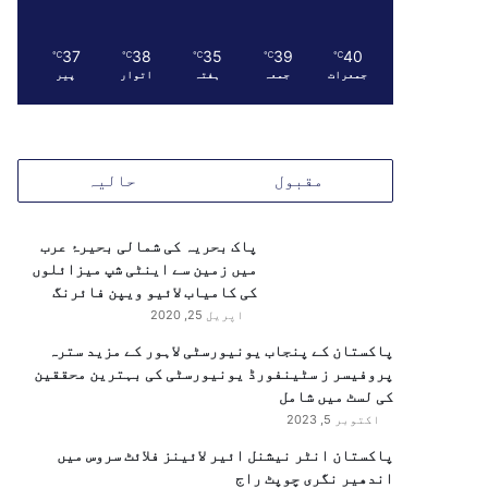
37
38
35
39
40
℃
℃
℃
℃
℃
جمعرات
جمعہ
ہفتہ
اتوار
پیر
مقبول
حالیہ
پاک بحریہ کی شمالی بحیرۂ عرب
میں زمین سے اینٹی شپ میزائلوں
کی کامیاب لائیو ویپن فائرنگ
اپریل 25, 2020
پاکستان کے پنجاب یونیورسٹی لاہور کے مزید سترہ
پروفیسر ز سٹینفورڈ یونیورسٹی کی بہترین محققین
کی لسٹ میں شامل
اکتوبر 5, 2023
پاکستان انٹر نیشنل ائیر لائینز فلائٹ سروس میں
اندھیر نگری چوپٹ راج