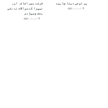
پر توجی دینا چاہیے
قرضے میں اضافہ اور
نیپرا کے سوالات نے نئی
9 گھنٹے ago
بحث چھیڑ دی
9 گھنٹے ago