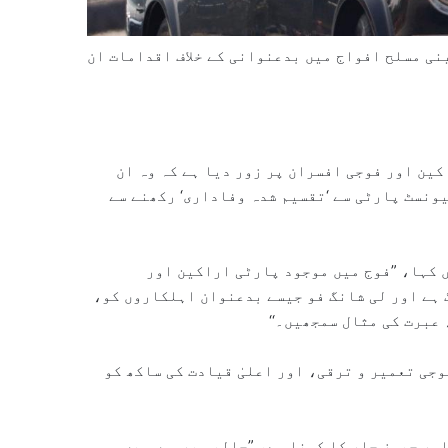
کے بعد سے چینی مسلح افواج میں بدعنوانی کے خلاف اقدامات ان
ین اور فوجی افسران پر زور دیا ہے کہ وہ ان
ونسٹ پارٹی سے ‘تقسیم شدہ وفاداری‘ رکھنے سے
ں کہا، ”فوج میں موجود پارٹی اراکین اور
 ہے اور لی شانگ فو جیسے بدعنوان اہلکاروں کو،
عبرت کی مثال سمجھیں۔‘‘
وجی تعمیر و ترقی، اور اعلیٰ قیادت کی ساکھ کو
ہر جیمز چار کا کہنا ہے، ”حالیہ برسوں میں