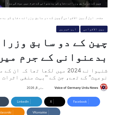
چین کے دو سابق وزرائے دفاع کو بدعنوانی کے جرم میں موت کی سزا
صفحہ اول
/
بین الاقوامی
/
چین کے دو سابق وزرائے دفاع کو بدعن
بین الاقوامی
اہم خبریں
چین کے دو سابق وزرائ
بدعنوانی کے جرم میں 
شنہوا نے 2024 میں لکھا تھا کہ
نوعیت‘‘ کے تھے، جن کے ''بہت منفی اثرات 
Voice of Germany Urdu News
S
مئی 8, 2026
e
n
LinkedIn
X
Facebook
d
lassniki
VKontakte
a