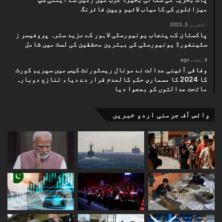
میزائلوں کی کامیاب لائیو ویپن فائرنگ
خطے میں پاکستان کی اقتصادی پوزیشن کو مزید مستحکم
کرے گی۔
اکتوبر 5, 2023
پاکستان کے پنجاب یونیورسٹی لاہور کے مزید سترہ پروفیسر ز
سٹینفورڈ یونیورسٹی کی بہترین محققین کی لسٹ میں شامل
4 ہفتے ago
وفاقی آئینی عدالت نے مونال ریسٹورنٹ کیس میں سپریم کورٹ
کا 2024 کا مسماری حکم کالعدم قرار دے دیا، تنازع دوبارہ
ماتحت عدالتوں کو بھجوا دیا
وائس آف جرمنی اردو خبریں