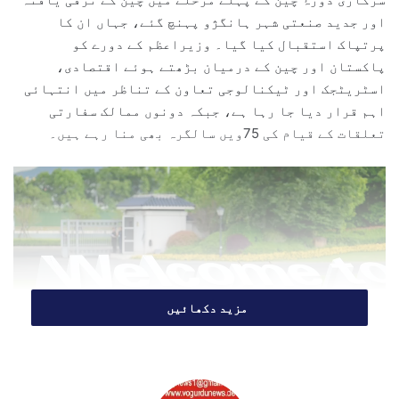
e
اور جدید صنعتی شہر
ہانگژو
پہنچ گئے، جہاں ان کا
m
پرتپاک استقبال کیا گیا۔ وزیراعظم کے دورے کو
a
پاکستان اور چین کے درمیان بڑھتے ہوئے اقتصادی،
i
اسٹریٹجک اور ٹیکنالوجی تعاون کے تناظر میں انتہائی
l
اہم قرار دیا جا رہا ہے، جبکہ دونوں ممالک سفارتی
تعلقات کے قیام کی 75ویں سالگرہ بھی منا رہے ہیں۔
مزید دکھائیں
وزیراعظم کے ہمراہ نائب وزیراعظم و وزیر خارجہ
اسحاق