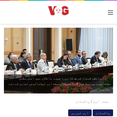
مینو
وزیراعظم شہباز شریف کا دورۂ چین، ہانگژو میں اعلیٰ سطحی
ملاقاتیں، سی پیک فیز 2، ڈیجیٹل معیشت اور ٹیکنالوجی تعاون کے نئے
معاہدے
صفحہ اول
/
پاکستان
پاکستان
اہم خبریں