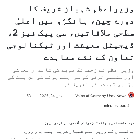
وزیراعظم شہباز شریف کا
دورۂ چین، ہانگژو میں اعلیٰ
سطحی ملاقاتیں، سی پیک فیز 2،
ڈیجیٹل معیشت اور ٹیکنالوجی
تعاون کے نئے معاہدے
وزیراعظم نے ژجیانگ صوبے کی شاندار معاشی
اور صنعتی ترقی کو سراہتے ہوئے شی جن پنگ کی
وژنری قیادت کی تعریف کی
Voice of Germany Urdu News
S
مئی 24, 2026
53
e
4 minutes read
n
d
سید عاطف ندیم-پاکستان،وائس آف جرمنی اردو نیوز
a
پاکستان کے وزیراعظم
شہباز شریف
اپنے چار روزہ
n
سرکاری دورۂ چین کے پہلے مرحلے میں چین کے ترقی یافتہ